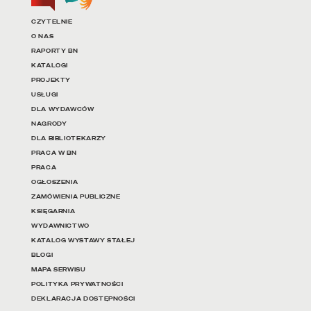
Linki do najważniejszych dz
CZYTELNIE
O NAS
RAPORTY BN
KATALOGI
PROJEKTY
USŁUGI
DLA WYDAWCÓW
NAGRODY
DLA BIBLIOTEKARZY
PRACA W BN
PRACA
OGŁOSZENIA
ZAMÓWIENIA PUBLICZNE
KSIĘGARNIA
WYDAWNICTWO
KATALOG WYSTAWY STAŁEJ
BLOGI
MAPA SERWISU
POLITYKA PRYWATNOŚCI
DEKLARACJA DOSTĘPNOŚCI