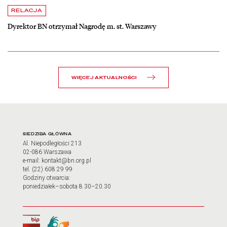
czytaj więcej o Dyrektor BN otrzymał Nagrodę m. st. Warszawy
RELACJA
Dyrektor BN otrzymał Nagrodę m. st. Warszawy
WIĘCEJ AKTUALNOŚCI
Adres oraz godziny otwarci
SIEDZIBA GŁÓWNA
Al. Niepodległości 213
02-086 Warszawa
e-mail: kontakt@bn.org.pl
tel. (22) 608 29 99
Godziny otwarcia:
poniedziałek–sobota 8.30–20.30
Biuletyn Informacji Publicznej
Tłumacz języka migowego