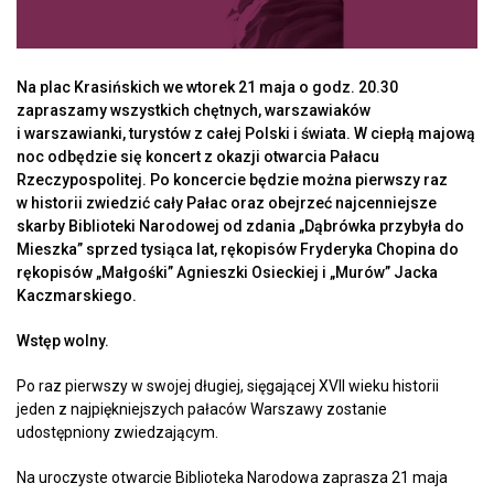
Na plac Krasińskich we wtorek 21 maja o godz. 20.30
zapraszamy wszystkich chętnych, warszawiaków
i warszawianki, turystów z całej Polski i świata. W ciepłą majową
noc odbędzie się koncert z okazji otwarcia Pałacu
Rzeczypospolitej. Po koncercie będzie można pierwszy raz
w historii zwiedzić cały Pałac oraz obejrzeć najcenniejsze
skarby Biblioteki Narodowej od zdania „Dąbrówka przybyła do
Mieszka” sprzed tysiąca lat, rękopisów Fryderyka Chopina do
rękopisów „Małgośki” Agnieszki Osieckiej i „Murów” Jacka
Kaczmarskiego.
Wstęp wolny.
Po raz pierwszy w swojej długiej, sięgającej XVII wieku historii
jeden z najpiękniejszych pałaców Warszawy zostanie
udostępniony zwiedzającym.
Na uroczyste otwarcie Biblioteka Narodowa zaprasza 21 maja