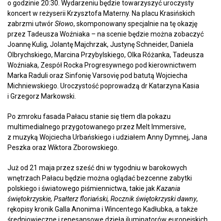
o godzinie 20:30. Wydarzeniu będzie towarzyszyć uroczysty
koncert w reżyserii Krzysztofa Materny. Na placu Krasińskich
zabrzmi utwór
Słowo
, skomponowany specjalnie na tę okazję
przez Tadeusza Woźniaka – na scenie będzie można zobaczyć
Joannę Kulig, Jolantę Majchrzak, Justynę Schneider, Daniela
Olbrychskiego, Marcina Przybylskiego, Olka Różanka, Tadeusza
Woźniaka, Zespół Rocka Progresywnego pod kierownictwem
Marka Raduli oraz Sinfonię Varsovię pod batutą Wojciecha
Michniewskiego. Uroczystość poprowadzą dr Katarzyna Kasia
i Grzegorz Markowski.
Po zmroku fasada Pałacu stanie się tłem dla pokazu
multimedialnego przygotowanego przez Melt Immersive,
z muzyką Wojciecha Urbańskiego i udziałem Anny Dymnej, Jana
Peszka oraz Wiktora Zborowskiego.
Już od 21 maja przez sześć dni w tygodniu w barokowych
wnętrzach Pałacu będzie można oglądać bezcenne zabytki
polskiego i światowego piśmiennictwa, takie jak
Kazania
świętokrzyskie, Psałterz floriański, Rocznik świętokrzyski dawny
,
rękopisy kronik Galla Anonima i Wincentego Kadłubka, a także
średniowieczne i renesansowe dzieła iluminatorów europejskich,