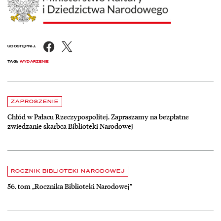
Facebook
X
UDOSTĘPNIJ:
TAGI:
WYDARZENIE
Aktualności
czytaj więcej o Chłód w Pałacu Rzeczypospolitej. Zapraszamy na be
ZAPROSZENIE
Chłód w Pałacu Rzeczypospolitej. Zapraszamy na bezpłatne
zwiedzanie skarbca Biblioteki Narodowej
czytaj więcej o 56. tom „Rocznika Biblioteki Narodowej”
ROCZNIK BIBLIOTEKI NARODOWEJ
56. tom „Rocznika Biblioteki Narodowej”