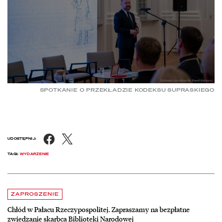
SPOTKANIE O PRZEKŁADZIE KODEKSU SUPRASKIEGO
Facebook
X
UDOSTĘPNIJ:
TAGI:
WYDARZENIE
Aktualności
czytaj więcej o Chłód w Pałacu Rzeczypospolitej. Zapraszamy na be
ZAPROSZENIE
Chłód w Pałacu Rzeczypospolitej. Zapraszamy na bezpłatne
zwiedzanie skarbca Biblioteki Narodowej