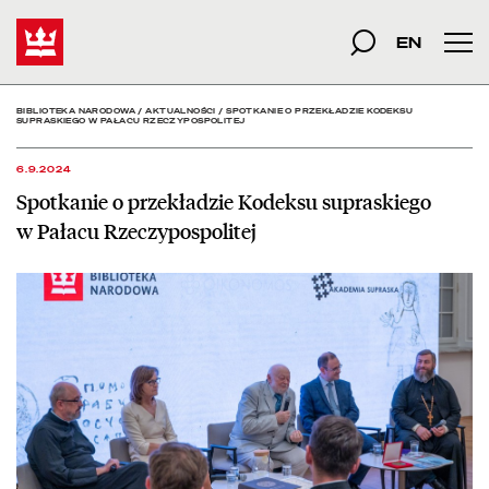
Spotkanie o przekładzie 
Start
szukana fraza
Szukaj
EN
Men
BIBLIOTEKA NARODOWA
/
AKTUALNOŚCI
/
SPOTKANIE O PRZEKŁADZIE KODEKSU
SUPRASKIEGO W PAŁACU RZECZYPOSPOLITEJ
6.9.2024
Spotkanie o przekładzie Kodeksu supraskiego
w Pałacu Rzeczypospolitej