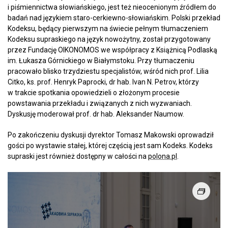
i piśmiennictwa słowiańskiego, jest też nieocenionym źródłem do
badań nad językiem staro-cerkiewno-słowiańskim. Polski przekład
Kodeksu, będący pierwszym na świecie pełnym tłumaczeniem
Kodeksu supraskiego na język nowożytny, został przygotowany
przez Fundację OIKONOMOS we współpracy z Książnicą Podlaską
im. Łukasza Górnickiego w Białymstoku. Przy tłumaczeniu
pracowało blisko trzydziestu specjalistów, wśród nich prof. Lilia
Citko, ks. prof. Henryk Paprocki, dr hab. Ivan N. Petrov, którzy
w trakcie spotkania opowiedzieli o złożonym procesie
powstawania przekładu i związanych z nich wyzwaniach.
Dyskusję moderował prof. dr hab. Aleksander Naumow.
Po zakończeniu dyskusji dyrektor Tomasz Makowski oprowadził
gości po wystawie stałej, której częścią jest sam Kodeks. Kodeks
supraski jest również dostępny w całości na
polona.pl
.