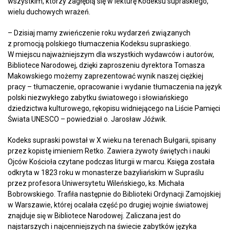
wszystkim, którzy zagłębią się w lekturę Kodeksu supraskiego,
wielu duchowych wrażeń.
– Dzisiaj mamy zwieńczenie roku wydarzeń związanych
z promocją polskiego tłumaczenia Kodeksu supraskiego.
W miejscu najważniejszym dla wszystkich wydawców i autorów,
Bibliotece Narodowej, dzięki zaproszeniu dyrektora Tomasza
Makowskiego możemy zaprezentować wynik naszej ciężkiej
pracy – tłumaczenie, opracowanie i wydanie tłumaczenia na język
polski niezwykłego zabytku światowego i słowiańskiego
dziedzictwa kulturowego, rękopisu widniejącego na Liście Pamięci
Świata UNESCO – powiedział o. Jarosław Jóźwik.
Kodeks supraski powstał w X wieku na terenach Bułgarii, spisany
przez kopistę imieniem Retko. Zawiera żywoty świętych i nauki
Ojców Kościoła czytane podczas liturgii w marcu. Księga została
odkryta w 1823 roku w monasterze bazyliańskim w Supraślu
przez profesora Uniwersytetu Wileńskiego, ks. Michała
Bobrowskiego. Trafiła następnie do Biblioteki Ordynacji Zamojskiej
w Warszawie, której ocalała część po drugiej wojnie światowej
znajduje się w Bibliotece Narodowej. Zaliczana jest do
najstarszych i najcenniejszych na świecie zabytków języka