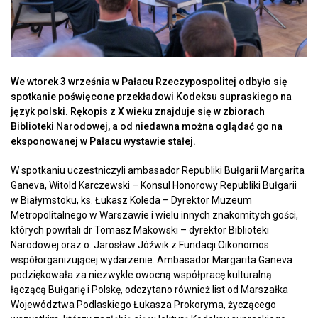
We wtorek 3 września w Pałacu Rzeczypospolitej odbyło się
spotkanie poświęcone przekładowi Kodeksu supraskiego na
język polski. Rękopis z X wieku znajduje się w zbiorach
Biblioteki Narodowej, a od niedawna można oglądać go na
eksponowanej w Pałacu wystawie stałej.
W spotkaniu uczestniczyli ambasador Republiki Bułgarii Margarita
Ganeva, Witold Karczewski – Konsul Honorowy Republiki Bułgarii
w Białymstoku, ks. Łukasz Koleda – Dyrektor Muzeum
Metropolitalnego w Warszawie i wielu innych znakomitych gości,
których powitali dr Tomasz Makowski – dyrektor Biblioteki
Narodowej oraz o. Jarosław Jóźwik z Fundacji Oikonomos
współorganizującej wydarzenie. Ambasador Margarita Ganeva
podziękowała za niezwykle owocną współpracę kulturalną
łączącą Bułgarię i Polskę, odczytano również list od Marszałka
Województwa Podlaskiego Łukasza Prokoryma, życzącego