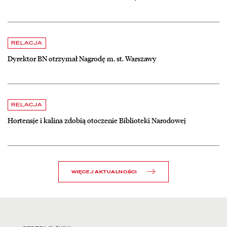
czytaj więcej o Dyrektor BN otrzymał Nagrodę m. st. Warszawy
RELACJA
Dyrektor BN otrzymał Nagrodę m. st. Warszawy
czytaj więcej o Hortensje i kalina zdobią otoczenie Biblioteki Narodow
RELACJA
Hortensje i kalina zdobią otoczenie Biblioteki Narodowej
WIĘCEJ AKTUALNOŚCI