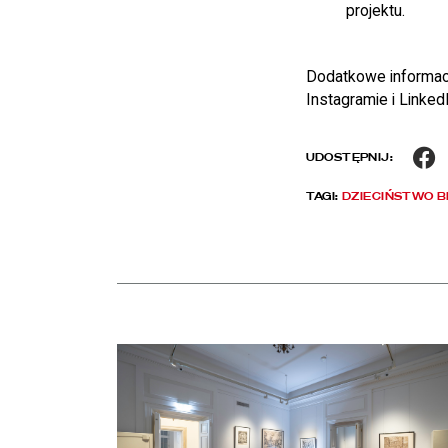
projektu.
Dodatkowe informacj
Instagramie i LinkedI
F
UDOSTĘPNIJ:
TAGI:
DZIECIŃSTWO 
Aktualności
czytaj więcej o Chłód w Pałacu Rzeczypospolitej. Z