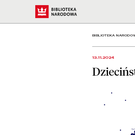
Dzieciństwo bez przemoc
Start
BIBLIOTEKA NARODO
13.11.2024
Dzieciń