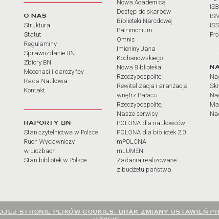
Nowa Academica
IS
Dostęp do skarbów
O NAS
IS
Biblioteki Narodowej
Struktura
IS
Patrimonium
Statut
Pr
Omnis
Regulaminy
Imieniny Jana
Sprawozdanie BN
Kochanowskiego
Zbiory BN
N
Nowa Biblioteka
Mecenasi i darczyńcy
Rzeczypospolitej
Na
Rada Naukowa
Rewitalizacja i aranżacja
Sk
Kontakt
wnętrz Pałacu
Nag
Rzeczypospolitej
Ma
Nasze serwisy
Nag
RAPORTY BN
POLONA dla naukowców
Stan czytelnictwa w Polsce
POLONA dla bibliotek 2.0
Ruch Wydawniczy
mPOLONA
w Liczbach
mLUMEN
Stan bibliotek w Polsce
Zadania realizowane
z budżetu państwa
JEJ STRONIE PLIKÓW COOKIES. BRAK ZMIANY USTAWIEŃ P