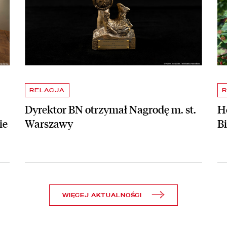
RELACJA
R
Dyrektor BN otrzymał Nagrodę m. st.
Ho
ie
Warszawy
B
WIĘCEJ AKTUALNOŚCI