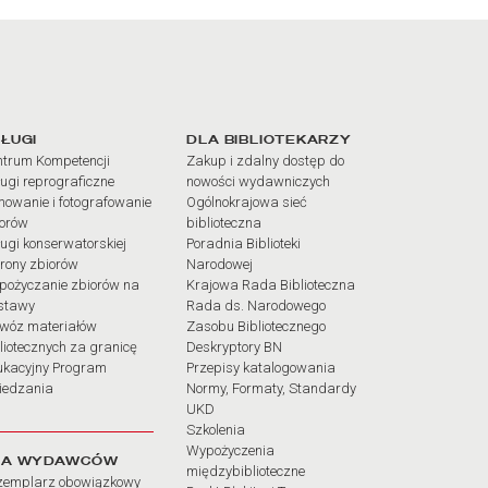
iałów
ŁUGI
DLA BIBLIOTEKARZY
trum Kompetencji
Zakup i zdalny dostęp do
ugi reprograficzne
nowości wydawniczych
mowanie i fotografowanie
Ogólnokrajowa sieć
iorów
biblioteczna
ugi konserwatorskiej
Poradnia Biblioteki
rony zbiorów
Narodowej
pożyczanie zbiorów na
Krajowa Rada Biblioteczna
stawy
Rada ds. Narodowego
wóz materiałów
Zasobu Bibliotecznego
liotecznych za granicę
Deskryptory BN
ukacyjny Program
Przepisy katalogowania
iedzania
Normy, Formaty, Standardy
UKD
Szkolenia
Wypożyczenia
LA WYDAWCÓW
międzybiblioteczne
zemplarz obowiązkowy