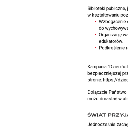
Biblioteki publiczne
w kształtowaniu poz
Wzbogacenie of
do wychowywan
Organizację wa
edukatorów.
Podkreślenie r
Kampania "Dziecińs
bezpieczniejszej pr
stronie:
https://dzi
Dołączcie Państwo d
może dorastać w atm
ŚWIAT PRZYJ
Jednocześnie zachęc