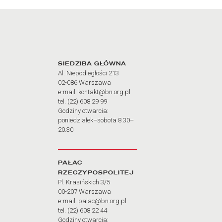
Adres oraz godziny otw
SIEDZIBA GŁÓWNA
Al. Niepodległości 213
02-086 Warszawa
e-mail: kontakt@bn.org.pl
tel. (22) 608 29 99
Godziny otwarcia:
poniedziałek–sobota 8.30–
20.30
PAŁAC
RZECZYPOSPOLITEJ
Pl. Krasińskich 3/5
00-207 Warszawa
e-mail: palac@bn.org.pl
tel. (22) 608 22 44
Godziny otwarcia: