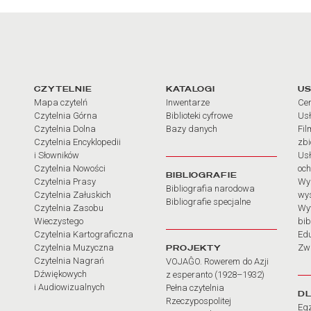
arcia
Linki do najważniejszych dz
CZYTELNIE
KATALOGI
US
Mapa czytelń
Inwentarze
Cen
Czytelnia Górna
Biblioteki cyfrowe
Usł
Czytelnia Dolna
Bazy danych
Fil
Czytelnia Encyklopedii
zb
i Słowników
Usł
Czytelnia Nowości
och
BIBLIOGRAFIE
Czytelnia Prasy
Wy
Bibliografia narodowa
Czytelnia Załuskich
wy
Bibliografie specjalne
Czytelnia Zasobu
Wy
Wieczystego
bib
Czytelnia Kartograficzna
Ed
Czytelnia Muzyczna
PROJEKTY
Zw
Czytelnia Nagrań
VOJAĜO. Rowerem do Azji
Dźwiękowych
z esperanto (1928–1932)
i Audiowizualnych
Pełna czytelnia
D
Rzeczypospolitej
Eg