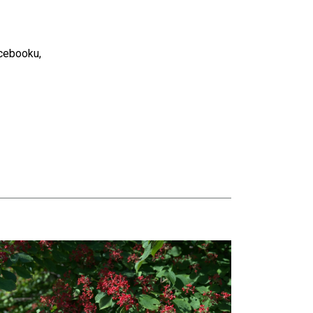
acebooku,
taj więcej o Hortensje i kalina zdobią otoczenie Biblioteki Narodowej