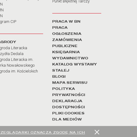
Punkt Błękitnej Tarczy
BN
MN
SN
PRACA W BN
ogram CIP
PRACA
OGŁOSZENIA
ZAMÓWIENIA
AGRODY
PUBLICZNE
groda Literacka
KSIĘGARNIA
rzydła Dedala
WYDAWNICTWO
roda Literacka im.
KATALOG WYSTAWY
rka Nowakowskiego
STAŁEJ
roda im. Kościelskich
BLOGI
MAPA SERWISU
POLITYKA
PRYWATNOŚCI
DEKLARACJA
DOSTĘPNOŚCI
PLIKI COOKIES
DLA MEDIÓW
RZEGLĄDARKI OZNACZA ZGODĘ NA ICH