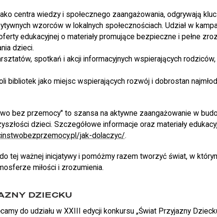
, jako centra wiedzy i społecznego zaangażowania, odgrywają klu
ytywnych wzorców w lokalnych społecznościach. Udział w kampan
erty edukacyjnej o materiały promujące bezpieczne i pełne zro
ia dzieci.
rsztatów, spotkań i akcji informacyjnych wspierających rodziców
oli bibliotek jako miejsc wspierających rozwój i dobrostan najmło
two bez przemocy" to szansa na aktywne zaangażowanie w bud
zyszłości dzieci. Szczegółowe informacje oraz materiały edukac
ecinstwobezprzemocy.pl/jak-dolaczyc/
.
o tej ważnej inicjatywy i pomóżmy razem tworzyć świat, w któr
osferze miłości i zrozumienia.
AZNY DZIECKU
amy do udziału w XXIII edycji konkursu „Świat Przyjazny Dziec