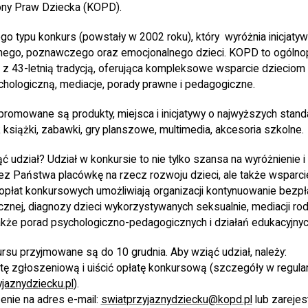
ony Praw Dziecka (KOPD).
ego typu konkurs (powstały w 2002 roku), który wyróżnia inicjatyw
nego, poznawczego oraz emocjonalnego dzieci. KOPD to ogólnop
 z 43-letnią tradycją, oferująca kompleksowe wsparcie dzieciom 
chologiczną, mediacje, porady prawne i pedagogiczne.
romowane są produkty, miejsca i inicjatywy o najwyższych stand
ak książki, zabawki, gry planszowe, multimedia, akcesoria szkolne.
 udział? Udział w konkursie to nie tylko szansa na wyróżnienie i 
 Państwa placówkę na rzecz rozwoju dzieci, ale także wsparci
opłat konkursowych umożliwiają organizacji kontynuowanie bezp
cznej, diagnozy dzieci wykorzystywanych seksualnie, mediacji rodz
także porad psychologiczno-pedagogicznych i działań edukacyjnyc
rsu przyjmowane są do 10 grudnia. Aby wziąć udział, należy:
tę zgłoszeniową i uiścić opłatę konkursową (szczegóły w regul
jaznydziecku.pl
).
enie na adres e-mail:
swiatprzyjaznydziecku@kopd.pl
lub zarejes