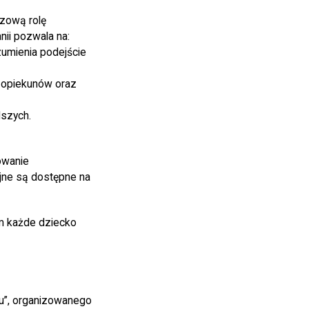
czową rolę
ii pozwala na:
zumienia podejście
, opiekunów oraz
dszych.
owanie
yjne są dostępne na
ym każde dziecko
ku”, organizowanego