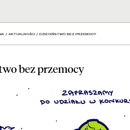
y - Aktualności - Biblio
WA
/
AKTUALNOŚCI
/
DZIECIŃSTWO BEZ PRZEMOCY
stwo bez przemocy