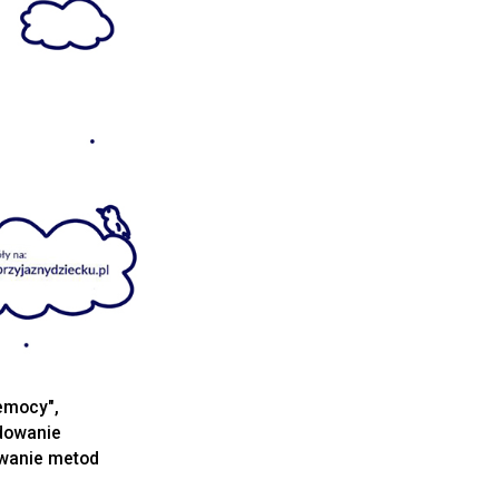
emocy",
udowanie
wanie metod