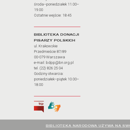
środa–poniedziałek 11.00–
19.00
Ostatnie wejście: 18:45
BIBLIOTEKA DONACJI
PISARZY POLSKICH
ul. Krakowskie
Przedmieście 87/89
00-079 Warszawa
e-mail: bdpp@bn.org.pl
tel. (22) 826 25 04
Godziny otwarcia:
poniedziałek–piątek 10.00–
18.00
Biuletyn Informacji Publicznej
Tłumacz języka migowego
BIBLIOTEKA NARODOWA UŻYWA NA SWO