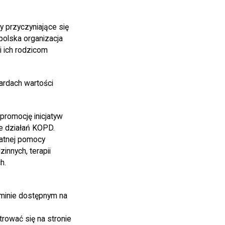
y przyczyniające się
olska organizacja
i ich rodzicom
ardach wartości
promocję inicjatyw
e działań KOPD.
łatnej pomocy
innych, terapii
h.
aminie dostępnym na
trować się na stronie