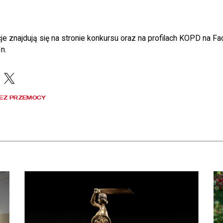
e znajdują się na stronie konkursu oraz na profilach KOPD na F
n.
acebook
X
BEZ PRZEMOCY
apraszamy na bezpłatne zwiedzanie skarbca Biblioteki Narodowej
czytaj więcej o Dyrektor BN otrzymał Nagrodę m. st. Warszawy
czy