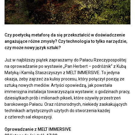
Czy poetycką metaforę da się przekształcić w doświadczenie
angażujące różne zmysły? Czy technologia to tylko narzędzie,
czy może nowy język sztuki?
Już w najbliższy piątek zapraszamy do Pałacu Rzeczypospolitej
na oprowadzanie po wystawie „Pan Herbert – podróżnik” z Kubą
Matyką i Kamilą Staszczyszyn z MELT IMMERSIVE. To jedyna
okazja, żeby zajrzeć za kulisy procesu, który połączył poezję ze
sztuką nowych mediów. Artyści opowiedzą, jak powstała
immersyjna instalacja towarzysząca wystawie: o godzinach pracy,
dziesiątkach prób i milionach pikseli, które ożywiły przestrzeń
barokowego Pałacu. Oraz różnorodnych, niekiedy zaskakujących
technikach artystycznych użytych do stworzenia każdej
z czterech sal ekspozycji.
Oprowadzanie z MELT IMMERSIVE