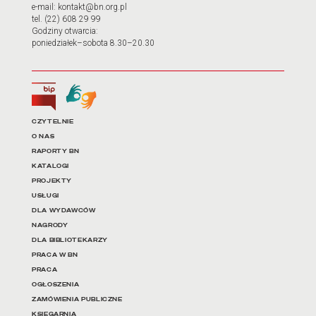
e-mail: kontakt@bn.org.pl
tel. (22) 608 29 99
Godziny otwarcia:
poniedziałek–sobota 8.30–20.30
Biuletyn Informacji Publicznej
Tłumacz języka migowego
Linki do najważniejszych dz
CZYTELNIE
O NAS
RAPORTY BN
KATALOGI
PROJEKTY
USŁUGI
DLA WYDAWCÓW
NAGRODY
DLA BIBLIOTEKARZY
PRACA W BN
PRACA
OGŁOSZENIA
ZAMÓWIENIA PUBLICZNE
KSIĘGARNIA