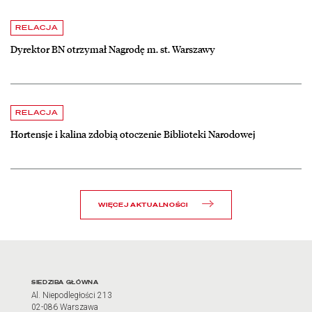
czytaj więcej o Dyrektor BN otrzymał Nagrodę m. st. Warszawy
RELACJA
Dyrektor BN otrzymał Nagrodę m. st. Warszawy
czytaj więcej o Hortensje i kalina zdobią otoczenie Biblioteki Narodow
RELACJA
Hortensje i kalina zdobią otoczenie Biblioteki Narodowej
WIĘCEJ AKTUALNOŚCI
Adres oraz godziny otwarci
SIEDZIBA GŁÓWNA
Al. Niepodległości 213
02-086 Warszawa