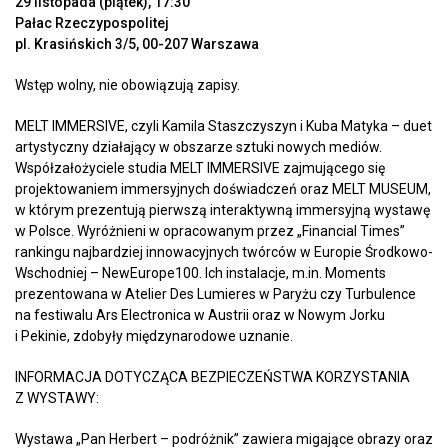
29 listopada (piątek), 17:30
Pałac Rzeczypospolitej
pl. Krasińskich 3/5, 00-207 Warszawa
Wstęp wolny, nie obowiązują zapisy.
MELT IMMERSIVE, czyli Kamila Staszczyszyn i Kuba Matyka – duet
artystyczny działający w obszarze sztuki nowych mediów.
Współzałożyciele studia MELT IMMERSIVE zajmującego się
projektowaniem immersyjnych doświadczeń oraz MELT MUSEUM,
w którym prezentują pierwszą interaktywną immersyjną wystawę
w Polsce. Wyróżnieni w opracowanym przez „Financial Times”
rankingu najbardziej innowacyjnych twórców w Europie Środkowo-
Wschodniej – NewEurope100. Ich instalacje, m.in. Moments
prezentowana w Atelier Des Lumieres w Paryżu czy Turbulence
na festiwalu Ars Electronica w Austrii oraz w Nowym Jorku
i Pekinie, zdobyły międzynarodowe uznanie.
INFORMACJA DOTYCZĄCA BEZPIECZEŃSTWA KORZYSTANIA
Z WYSTAWY:
Wystawa „Pan Herbert – podróżnik” zawiera migające obrazy oraz