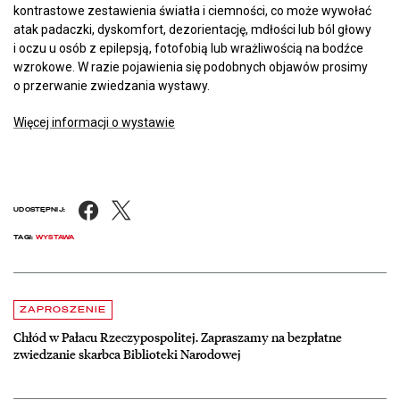
kontrastowe zestawienia światła i ciemności, co może wywołać
atak padaczki, dyskomfort, dezorientację, mdłości lub ból głowy
i oczu u osób z epilepsją, fotofobią lub wrażliwością na bodźce
wzrokowe. W razie pojawienia się podobnych objawów prosimy
o przerwanie zwiedzania wystawy.
Więcej informacji o wystawie
Facebook
X
UDOSTĘPNIJ:
TAGI:
WYSTAWA
Aktualności
czytaj więcej o Chłód w Pałacu Rzeczypospolitej. Zapraszamy na be
ZAPROSZENIE
Chłód w Pałacu Rzeczypospolitej. Zapraszamy na bezpłatne
zwiedzanie skarbca Biblioteki Narodowej