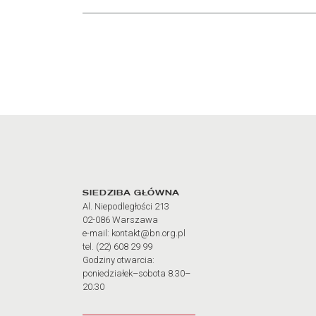
Adres oraz godziny otw
SIEDZIBA GŁÓWNA
Al. Niepodległości 213
02-086 Warszawa
e-mail: kontakt@bn.org.pl
tel. (22) 608 29 99
Godziny otwarcia:
poniedziałek–sobota 8.30–
20.30