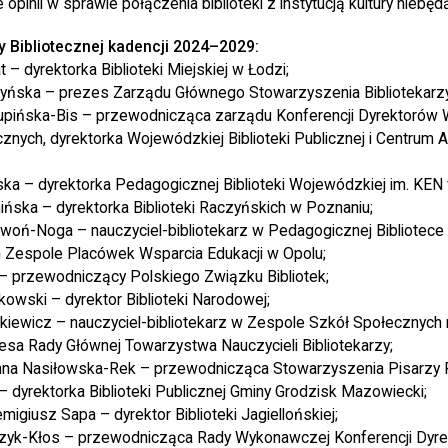
opinii w sprawie połączenia biblioteki z instytucją kultury niebęd
y Bibliotecznej kadencji 2024–2029:
t – dyrektorka Biblioteki Miejskiej w Łodzi;
dyńska – prezes Zarządu Głównego Stowarzyszenia Bibliotekarzy
upińska-Bis – przewodnicząca zarządu Konferencji Dyrektorów
cznych, dyrektorka Wojewódzkiej Biblioteki Publicznej i Centrum A
ka – dyrektorka Pedagogicznej Biblioteki Wojewódzkiej im. KEN
ńska – dyrektorka Biblioteki Raczyńskich w Poznaniu;
woń-Noga – nauczyciel-bibliotekarz w Pedagogicznej Bibliotece
 Zespole Placówek Wsparcia Edukacji w Opolu;
– przewodniczący Polskiego Związku Bibliotek;
wski – dyrektor Biblioteki Narodowej;
iewicz – nauczyciel-bibliotekarz w Zespole Szkół Społecznych 
sa Rady Głównej Towarzystwa Nauczycieli Bibliotekarzy;
 Anna Nasiłowska-Rek – przewodnicząca Stowarzyszenia Pisarzy P
 – dyrektorka Biblioteki Publicznej Gminy Grodzisk Mazowiecki;
emigiusz Sapa – dyrektor Biblioteki Jagiellońskiej;
yk-Kłos – przewodnicząca Rady Wykonawczej Konferencji Dyrek