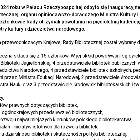
2024 roku w Pałacu Rzeczypospolitej odbyło się inauguracyjn
iotecznej, organu opiniodawczo-doradczego Ministra Kultury i
złonkowie Rady otrzymali powołania na pięcioletnią kadencję
try kultury i dziedzictwa narodowego.
 przewodniczącym Krajowej Rady Bibliotecznej został wybrany
eczna składa się z 15 członków. W jej skład powoływani są dyrekt
Biblioteki Jagiellońskiej, 4 przedstawiciele bibliotek publicznych
ziedzictwa Narodowego, 4 przedstawiciele bibliotek szkolnych, p
i przez Ministra Edukacji Narodowej, 2 przedstawiciele środow
tra Nauki oraz 3 przedstawiciele środowisk bibliotekarskich i tw
y:
tów prawnych dotyczących bibliotek,
 ogólnokrajowych przedsięwzięć bibliotecznych,
ozwoju najważniejszych kierunków polskiego bibliotekarstwa,
ałań i inicjatyw istotnych dla rozwoju bibliotek,
działalności bibliotek i skuteczności polityki bibliotecznej,