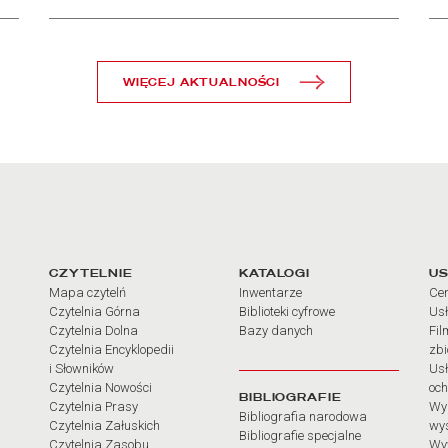
WIĘCEJ AKTUALNOŚCI
arcia
Linki do najważniejszych dz
CZYTELNIE
KATALOGI
US
Mapa czytelń
Inwentarze
Cen
Czytelnia Górna
Biblioteki cyfrowe
Usł
Czytelnia Dolna
Bazy danych
Fil
Czytelnia Encyklopedii
zb
i Słowników
Usł
Czytelnia Nowości
och
BIBLIOGRAFIE
Czytelnia Prasy
Wy
Bibliografia narodowa
Czytelnia Załuskich
wy
Bibliografie specjalne
Czytelnia Zasobu
Wy