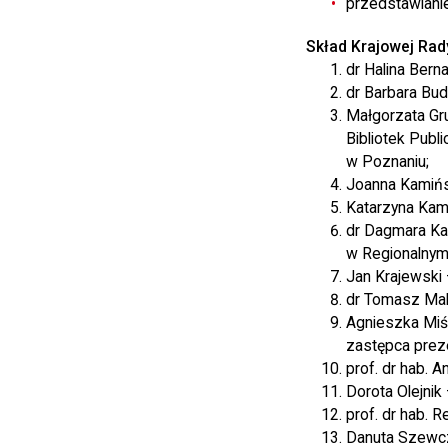
przedstawianie 
Skład Krajowej Rad
dr Halina Berna
dr Barbara Bu
Małgorzata Gr
Bibliotek Publi
w Poznaniu;
Joanna Kamińs
Katarzyna Kami
dr Dagmara Ka
w Regionalnym
Jan Krajewski 
dr Tomasz Mako
Agnieszka Miśk
zastępca preze
prof. dr hab.
Dorota Olejnik
prof. dr hab. R
Danuta Szewcz