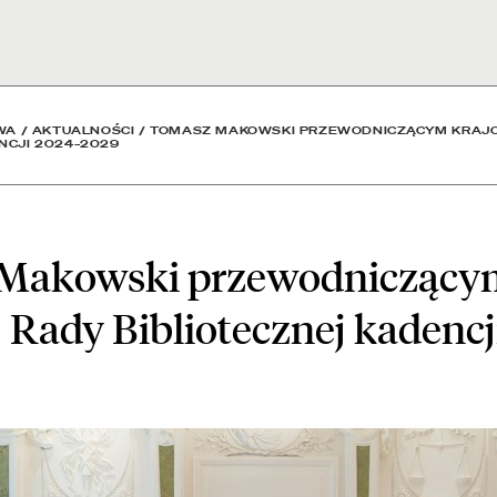
niczącym Krajowej Rady 
WA
/
AKTUALNOŚCI
/
TOMASZ MAKOWSKI PRZEWODNICZĄCYM KRAJ
NCJI 2024–2029
Makowski przewodniczący
 Rady Bibliotecznej kadencj