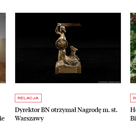
apraszamy na bezpłatne zwiedzanie skarbca Biblioteki Narodowej
czytaj więcej o Dyrektor BN otrzymał Nagrodę m. st. Warszawy
czy
RELACJA
R
Dyrektor BN otrzymał Nagrodę m. st.
Ho
ie
Warszawy
B