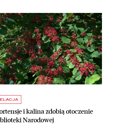
taj więcej o Hortensje i kalina zdobią otoczenie Biblioteki Narodowej
ELACJA
rtensje i kalina zdobią otoczenie
iblioteki Narodowej