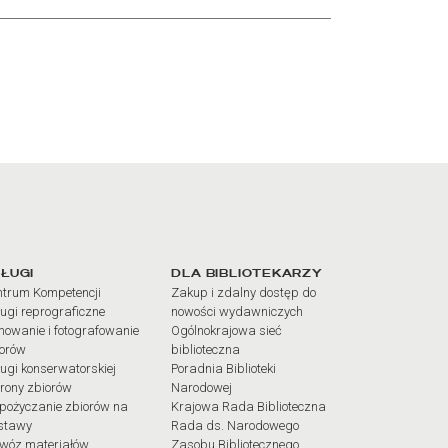
iałów
ŁUGI
DLA BIBLIOTEKARZY
trum Kompetencji
Zakup i zdalny dostęp do
ugi reprograficzne
nowości wydawniczych
mowanie i fotografowanie
Ogólnokrajowa sieć
iorów
biblioteczna
ugi konserwatorskiej
Poradnia Biblioteki
rony zbiorów
Narodowej
pożyczanie zbiorów na
Krajowa Rada Biblioteczna
stawy
Rada ds. Narodowego
wóz materiałów
Zasobu Bibliotecznego