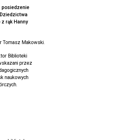
e posiedzenie
 Dziedzictwa
 z rąk Hanny
 dr Tomasz Makowski.
or Biblioteki
 wskazani przez
edagogicznych
isk naukowych
órczych.