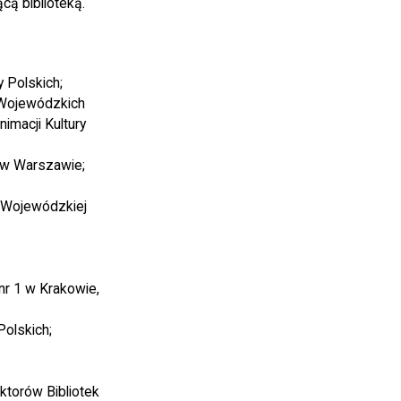
ącą biblioteką.
 Polskich;
 Wojewódzkich
nimacji Kultury
 w Warszawie;
 Wojewódzkiej
nr 1 w Krakowie,
olskich;
torów Bibliotek