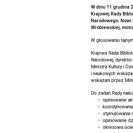
W dniu 11 grudnia 
Krajowej Rady Bibl
Narodowego. Nowi c
Wróblewskiej, minis
W głosowaniu tajnym
Krajowa Rada Bibliot
Narodowej, dyrektor 
Ministra Kultury i D
i naukowych wskazan
wskazani przez Minis
Do zadań Rady należ
opiniowanie ak
koordynowanie
stymulowanie r
opiniowanie dzi
okresowa ocena 