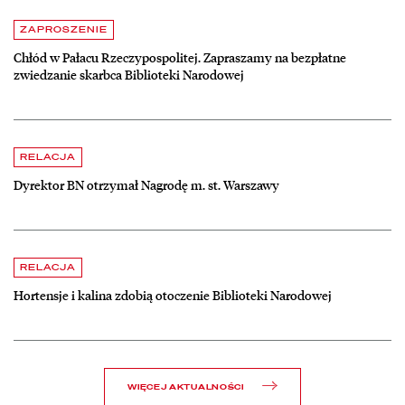
Aktualności
czytaj więcej o Chłód w Pałacu Rzeczypospolitej. Zapraszamy na be
ZAPROSZENIE
Chłód w Pałacu Rzeczypospolitej. Zapraszamy na bezpłatne
zwiedzanie skarbca Biblioteki Narodowej
czytaj więcej o Dyrektor BN otrzymał Nagrodę m. st. Warszawy
RELACJA
Dyrektor BN otrzymał Nagrodę m. st. Warszawy
czytaj więcej o Hortensje i kalina zdobią otoczenie Biblioteki Narodow
RELACJA
Hortensje i kalina zdobią otoczenie Biblioteki Narodowej
WIĘCEJ AKTUALNOŚCI