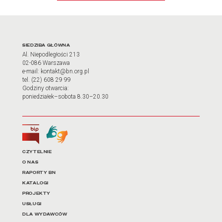
Adres oraz godziny otwarci
SIEDZIBA GŁÓWNA
Al. Niepodległości 213
02-086 Warszawa
e-mail: kontakt@bn.org.pl
tel. (22) 608 29 99
Godziny otwarcia:
poniedziałek–sobota 8.30–20.30
Biuletyn Informacji Publicznej
Tłumacz języka migowego
Linki do najważniejszych dz
CZYTELNIE
O NAS
RAPORTY BN
KATALOGI
PROJEKTY
USŁUGI
DLA WYDAWCÓW