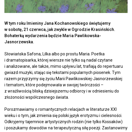
W tym roku Imieniny Jana Kochanowskiego świętujemy
w sobotę, 21 czerwca, jak zwykle w Ogrodzie Krasińskich.
Bohaterką wydarzenia będzie Maria Pawlikowska-
Jasnorzewska.
Słowiańska Safona, Lilka albo po prostu Maria. Poetka
i dramatopisarka, której wiersze nie tylko są nadal czytane
i analizowane, ale także, mimo upływu lat, trafiają do repertuaru
gwiazd muzyki, stając się tekstami popularnych piosenek. Tym
razem przyjrzymy się życiu Marii Pawlikowskiej-Jasnorzewskiej
i tematom, które podejmowała w swojej twórczości –
z wrażliwością bliską dzisiejszemu odbiorcy i w odniesieniu do
złożoności współczesnego świata.
Porozmawiamy o romantycznych relacjach w literaturze XXI
wieku i o tym, jak zmienia się polski język erotyzmu i cielesności.
Odkryjemy tajemnice artystycznych rodzin (nie tylko Kossaków)
i poszukamy dowodów na terapeutyczną siłę poezji. Zastanowimy