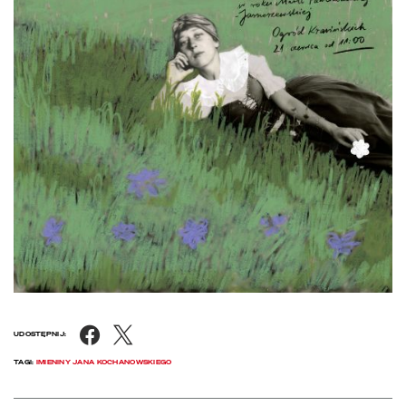
Facebook
X
UDOSTĘPNIJ:
TAGI:
IMIENINY JANA KOCHANOWSKIEGO