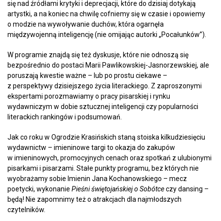
się nad źródłami krytyki i deprecjacji, które do dzisiaj dotykają
artystki, a na koniec na chwilę cofniemy się w czasie i opowiemy
o modzie na wywoływanie duchów, która ogarnęła
międzywojenną inteligencję (nie omijając autorki „Pocałunków”).
W programie znajdą się też dyskusje, które nie odnoszą się
bezpośrednio do postaci Marii Pawlikowskiej-Jasnorzewskiej, ale
poruszają kwestie ważne – lub po prostu ciekawe –
z perspektywy dzisiejszego życia literackiego. Z zaproszonymi
ekspertami porozmawiamy o pracy pisarskiej i rynku
wydawniczym w dobie sztucznej inteligencji czy popularności
literackich rankingów i podsumowań.
Jak co roku w Ogrodzie Krasińskich staną stoiska kilkudziesięciu
wydawnictw – imieninowe targi to okazja do zakupów
w imieninowych, promocyjnych cenach oraz spotkań z ulubionymi
pisarkami i pisarzami. Stałe punkty programu, bez których nie
wyobrażamy sobie Imienin Jana Kochanowskiego – mecz
poetycki, wykonanie
Pieśni świętojańskiej o Sobótce
czy dansing –
będą! Nie zapomnimy też o atrakcjach dla najmłodszych
czytelników.