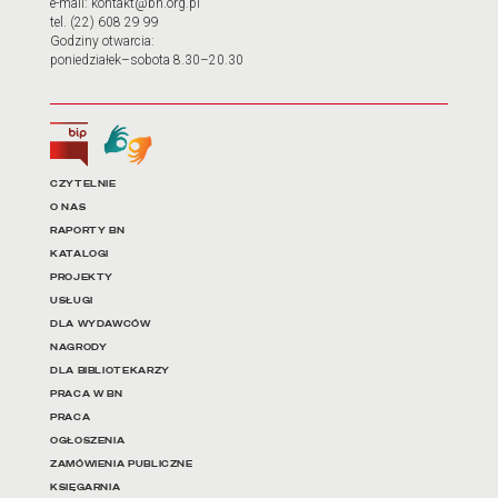
e-mail: kontakt@bn.org.pl
tel. (22) 608 29 99
Godziny otwarcia:
poniedziałek–sobota 8.30–20.30
Biuletyn Informacji Publicznej
Tłumacz języka migowego
Linki do najważniejszych dz
CZYTELNIE
O NAS
RAPORTY BN
KATALOGI
PROJEKTY
USŁUGI
DLA WYDAWCÓW
NAGRODY
DLA BIBLIOTEKARZY
PRACA W BN
PRACA
OGŁOSZENIA
ZAMÓWIENIA PUBLICZNE
KSIĘGARNIA