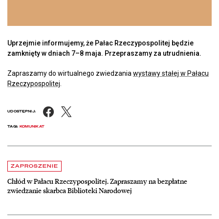
Uprzejmie informujemy, że Pałac Rzeczypospolitej będzie
zamknięty w dniach 7–8 maja. Przepraszamy za utrudnienia.
Zapraszamy do wirtualnego zwiedzania
wystawy stałej w Pałacu
Rzeczypospolitej
.
Facebook
X
UDOSTĘPNIJ:
TAGI:
KOMUNIKAT
Aktualności
czytaj więcej o Chłód w Pałacu Rzeczypospolitej. Zapraszamy na be
ZAPROSZENIE
Chłód w Pałacu Rzeczypospolitej. Zapraszamy na bezpłatne
zwiedzanie skarbca Biblioteki Narodowej