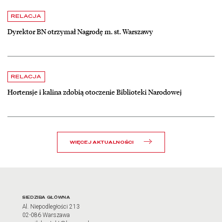
czytaj więcej o Dyrektor BN otrzymał Nagrodę m. st. Warszawy
RELACJA
Dyrektor BN otrzymał Nagrodę m. st. Warszawy
czytaj więcej o Hortensje i kalina zdobią otoczenie Biblioteki Narodow
RELACJA
Hortensje i kalina zdobią otoczenie Biblioteki Narodowej
WIĘCEJ AKTUALNOŚCI
Adres oraz godziny otwarci
SIEDZIBA GŁÓWNA
Al. Niepodległości 213
02-086 Warszawa