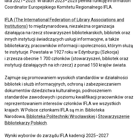
lata 2021–2025. W latach 2023–2025 pełniła funkcję Information
Coordinator Europejskiego Komitetu Regionalnego IFLA.
IFLA (The International Federation of Library Associations and
Institutions)
to międzynarodowa, niezależna organizacja
działająca na rzecz stowarzyszeń bibliotekarskich, bibliotek oraz
innych instytucji świadczących usługi informacyjne, a także
bibliotekarzy, pracowników informacji i społeczności, którym służą
te instytucje. Powstała w 1927 roku w Edynburgu (Szkocja)
i zrzesza obecnie 1 700 członków (stowarzyszeń, bibliotek oraz
instytucji działających na ich rzecz) z ponad 150 krajów świata.
Zajmuje się promowaniem wysokich standardów w działalności
bibliotek i służb informacyjnych, ochroną i zabezpieczaniem
dokumentów dziedzictwa kulturalnego, podnoszeniem
standardów zawodowych i poziomu kwalifikacji pracowników oraz
reprezentowaniem interesów członków IFLA we wszystkich
krajach. W Polsce członkami IFLA są m.in. Biblioteka
Narodowa,
Biblioteka Politechniki Wrocławskiej
i
Stowarzyszenie
Bibliotekarzy Polskich
.
Wyniki wyborów do zarządu IFLA kadencji 2025–2027