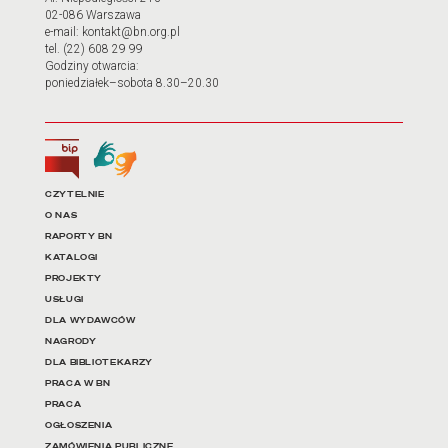
02-086 Warszawa
e-mail: kontakt@bn.org.pl
tel. (22) 608 29 99
Godziny otwarcia:
poniedziałek–sobota 8.30–20.30
Biuletyn Informacji Publicznej
Tłumacz języka migowego
Linki do najważniejszych dz
CZYTELNIE
O NAS
RAPORTY BN
KATALOGI
PROJEKTY
USŁUGI
DLA WYDAWCÓW
NAGRODY
DLA BIBLIOTEKARZY
PRACA W BN
PRACA
OGŁOSZENIA
ZAMÓWIENIA PUBLICZNE