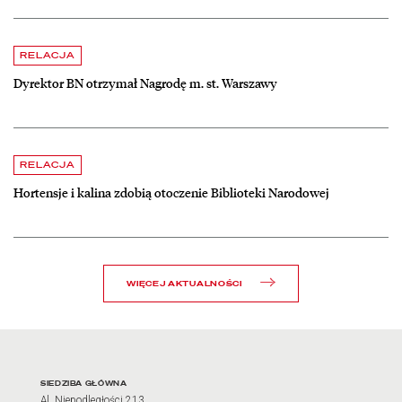
czytaj więcej o Dyrektor BN otrzymał Nagrodę m. st. Warszawy
RELACJA
Dyrektor BN otrzymał Nagrodę m. st. Warszawy
czytaj więcej o Hortensje i kalina zdobią otoczenie Biblioteki Narodow
RELACJA
Hortensje i kalina zdobią otoczenie Biblioteki Narodowej
WIĘCEJ AKTUALNOŚCI
Adres oraz godziny otwarci
SIEDZIBA GŁÓWNA
Al. Niepodległości 213