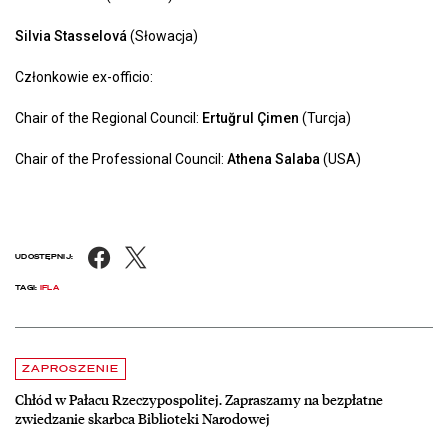
Silvia Stasselová
(Słowacja)
Członkowie ex-officio:
Chair of the Regional Council:
Ertuğrul Çimen
(Turcja)
Chair of the Professional Council:
Athena Salaba
(USA)
Facebook
X
UDOSTĘPNIJ:
TAGI:
IFLA
Aktualności
czytaj więcej o Chłód w Pałacu Rzeczypospolitej. Zapraszamy na be
ZAPROSZENIE
Chłód w Pałacu Rzeczypospolitej. Zapraszamy na bezpłatne
zwiedzanie skarbca Biblioteki Narodowej