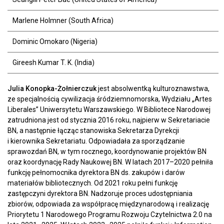
Marlene Holmner (South Africa)
Dominic Omokaro (Nigeria)
Gireesh Kumar T. K. (India)
Julia Konopka-Żołnierczuk
jest absolwentką kulturoznawstwa,
ze specjalnością cywilizacja śródziemnomorska, Wydziału „Artes
Liberales” Uniwersytetu Warszawskiego. W Bibliotece Narodowej
zatrudniona jest od stycznia 2016 roku, najpierw w Sekretariacie
BN, a następnie łącząc stanowiska Sekretarza Dyrekcji
i kierownika Sekretariatu. Odpowiadała za sporządzanie
sprawozdań BN, w tym rocznego, koordynowanie projektów BN
oraz koordynację Rady Naukowej BN. W latach 2017–2020 pełniła
funkcję pełnomocnika dyrektora BN ds. zakupów i darów
materiałów bibliotecznych. Od 2021 roku pełni funkcję
zastępczyni dyrektora BN. Nadzoruje proces udostępniania
zbiorów, odpowiada za współpracę międzynarodową i realizację
Priorytetu 1 Narodowego Programu Rozwoju Czytelnictwa 2.0 na