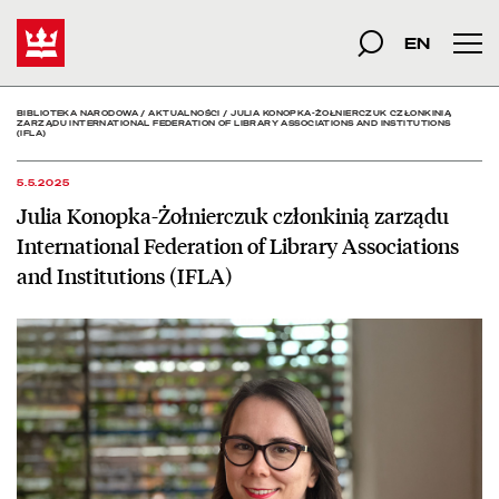
Julia Konopka-Żołnierczuk
Start
szukana fraza
Szukaj
EN
Men
BIBLIOTEKA NARODOWA
/
AKTUALNOŚCI
/
JULIA KONOPKA-ŻOŁNIERCZUK CZŁONKINIĄ
ZARZĄDU INTERNATIONAL FEDERATION OF LIBRARY ASSOCIATIONS AND INSTITUTIONS
(IFLA)
5.5.2025
Julia Konopka-Żołnierczuk członkinią zarządu
International Federation of Library Associations
and Institutions (IFLA)