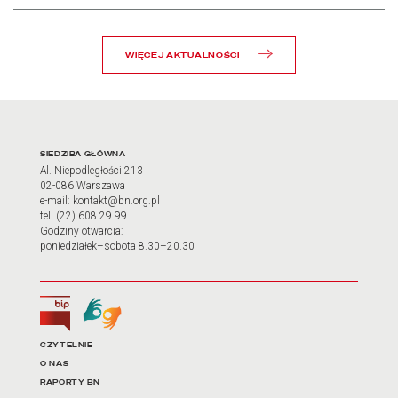
WIĘCEJ AKTUALNOŚCI
Adres oraz godziny otwarci
SIEDZIBA GŁÓWNA
Al. Niepodległości 213
02-086 Warszawa
e-mail: kontakt@bn.org.pl
tel. (22) 608 29 99
Godziny otwarcia:
poniedziałek–sobota 8.30–20.30
Biuletyn Informacji Publicznej
Tłumacz języka migowego
Linki do najważniejszych dz
CZYTELNIE
O NAS
RAPORTY BN