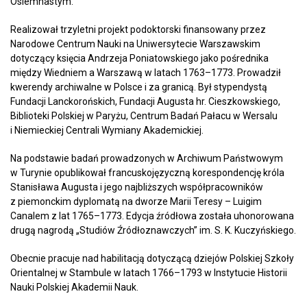
Osiemnastym.
Realizował trzyletni projekt podoktorski finansowany przez
Narodowe Centrum Nauki na Uniwersytecie Warszawskim
dotyczący księcia Andrzeja Poniatowskiego jako pośrednika
między Wiedniem a Warszawą w latach 1763–1773. Prowadził
kwerendy archiwalne w Polsce i za granicą. Był stypendystą
Fundacji Lanckorońskich, Fundacji Augusta hr. Cieszkowskiego,
Biblioteki Polskiej w Paryżu, Centrum Badań Pałacu w Wersalu
i Niemieckiej Centrali Wymiany Akademickiej.
Na podstawie badań prowadzonych w Archiwum Państwowym
w Turynie opublikował francuskojęzyczną korespondencję króla
Stanisława Augusta i jego najbliższych współpracowników
z piemonckim dyplomatą na dworze Marii Teresy – Luigim
Canalem z lat 1765–1773. Edycja źródłowa została uhonorowana
drugą nagrodą „Studiów Źródłoznawczych” im. S. K. Kuczyńskiego.
Obecnie pracuje nad habilitacją dotyczącą dziejów Polskiej Szkoły
Orientalnej w Stambule w latach 1766–1793 w Instytucie Historii
Nauki Polskiej Akademii Nauk.