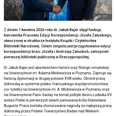
Z dniem 1 kwietnia 2026 roku dr Jakub Bajer objął funkcję
kierownika Pracowni Edycji Korespondencji Józefa Załuskiego,
utworzonej w strukturze Instytutu Książki i Czytelnictwa
Biblioteki Narodowej. Celem zespołu jest przygotowanie edycji
korespondencji braci Józefa i Andrzeja Załuskich, założycieli
pierwszej biblioteki publicznej w Rzeczypospolitej.
Dr Jakub Bajer jest absolwentem historii oraz filologii romańskiej
na Uniwersytecie im. Adama Mickiewicza w Poznaniu. Zajmuje się
historią dyplomacji w drugiej połowie XVIII wieku. Obronił pracę
doktorską w systemie polsko-francuskiego współpromotorstwa
(co-tutelle) na Uniwersytecie im. A. Mickiewicza w Poznaniu oraz
na Uniwersytecie Paris-Saclay na temat polityki dworu Ludwika XV
wobec Polski w pierwszych latach panowania króla Stanisława
Augusta. Praca została uhonorowana nagrodą za najlepszą pracę
doktorską przez Polskie Towarzystwo Badań nad Wiekiem