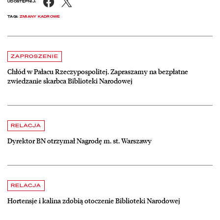
Facebook
X
UDOSTĘPNIJ:
TAGI:
ZMIANY KADROWE
Aktualności
czytaj więcej o Chłód w Pałacu Rzeczypospolitej. Zapraszamy na be
ZAPROSZENIE
Chłód w Pałacu Rzeczypospolitej. Zapraszamy na bezpłatne
zwiedzanie skarbca Biblioteki Narodowej
czytaj więcej o Dyrektor BN otrzymał Nagrodę m. st. Warszawy
RELACJA
Dyrektor BN otrzymał Nagrodę m. st. Warszawy
czytaj więcej o Hortensje i kalina zdobią otoczenie Biblioteki Narodow
RELACJA
Hortensje i kalina zdobią otoczenie Biblioteki Narodowej