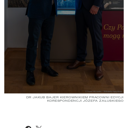
DR JAKUB BAJER KIEROWNIKIEM PRACOWNI EDYCJI
KORESPONDENCJI JÓZEFA ZAŁUSKIEGO