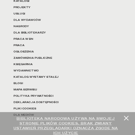
KATALOGI
PROJEKTY
USŁUGI
DLA WYDAWCÓW
NAGRODY
DLA BIBLIOTEKARZY
PRACA W BN
PRACA
OGŁOSZENIA
ZAMÓWIENIA PUBLICZNE
KSIĘGARNIA
WYDAWNICTWO
KATALOG WYSTAWY STAŁEJ
BLOGI
MAPA SERWISU
POLITYKA PRYWATNOŚCI
DEKLARACJA DOSTĘPNOŚCI
PLIKI COOKIES
DLA MEDIÓW
BIBLIOTEKA NARODOWA UŻYWA NA SWOJEJ
STRONIE PLIKÓW COOKIES. BRAK ZMIANY
USTAWIEŃ PRZEGLĄDARKI OZNACZA ZGODĘ NA
ICH UŻYCIE