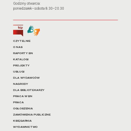
Godziny otwarcia:
poniedziałek–sobota 8.30–20.30
Biuletyn Informacji Publicznej
Tłumacz języka migowego
Linki do najważniejszych dz
CZYTELNIE
O NAS
RAPORTY BN
KATALOGI
PROJEKTY
USŁUGI
DLA WYDAWCÓW
NAGRODY
DLA BIBLIOTEKARZY
PRACA W BN
PRACA
OGŁOSZENIA
ZAMÓWIENIA PUBLICZNE
KSIĘGARNIA
WYDAWNICTWO