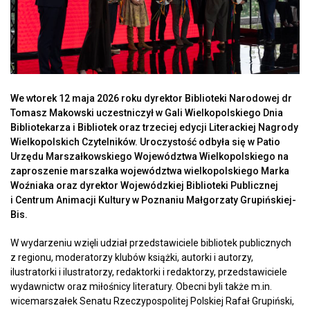
We wtorek 12 maja 2026 roku dyrektor Biblioteki Narodowej dr
Tomasz Makowski uczestniczył w Gali Wielkopolskiego Dnia
Bibliotekarza i Bibliotek oraz trzeciej edycji Literackiej Nagrody
Wielkopolskich Czytelników. Uroczystość odbyła się w Patio
Urzędu Marszałkowskiego Województwa Wielkopolskiego na
zaproszenie marszałka województwa wielkopolskiego Marka
Woźniaka oraz dyrektor Wojewódzkiej Biblioteki Publicznej
i Centrum Animacji Kultury w Poznaniu Małgorzaty Grupińskiej-
Bis.
W wydarzeniu wzięli udział przedstawiciele bibliotek publicznych
z regionu, moderatorzy klubów książki, autorki i autorzy,
ilustratorki i ilustratorzy, redaktorki i redaktorzy, przedstawiciele
wydawnictw oraz miłośnicy literatury. Obecni byli także m.in.
wicemarszałek Senatu Rzeczypospolitej Polskiej Rafał Grupiński,