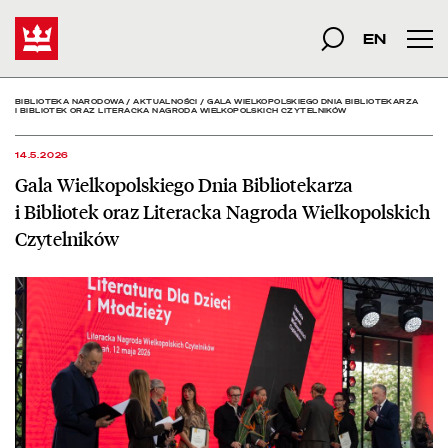
Gala Wielkopolskiego Dni
Start
szukana fraza
Szukaj
EN
Men
BIBLIOTEKA NARODOWA
/
AKTUALNOŚCI
/
GALA WIELKOPOLSKIEGO DNIA BIBLIOTEKARZA
I BIBLIOTEK ORAZ LITERACKA NAGRODA WIELKOPOLSKICH CZYTELNIKÓW
14.5.2026
Gala Wielkopolskiego Dnia Bibliotekarza
i Bibliotek oraz Literacka Nagroda Wielkopolskich
Czytelników