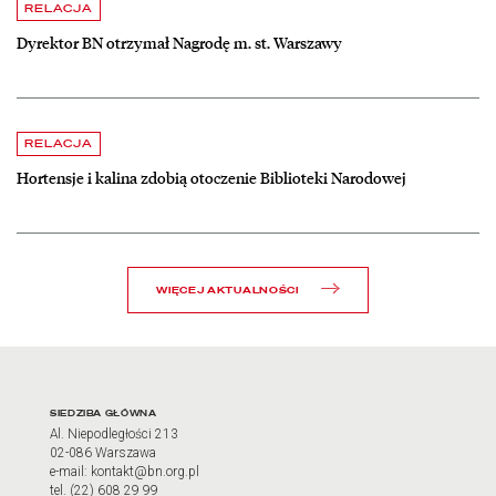
czytaj więcej o Dyrektor BN otrzymał Nagrodę m. st. Warszawy
RELACJA
Dyrektor BN otrzymał Nagrodę m. st. Warszawy
czytaj więcej o Hortensje i kalina zdobią otoczenie Biblioteki Narodow
RELACJA
Hortensje i kalina zdobią otoczenie Biblioteki Narodowej
WIĘCEJ AKTUALNOŚCI
Adres oraz godziny otwarci
SIEDZIBA GŁÓWNA
Al. Niepodległości 213
02-086 Warszawa
e-mail: kontakt@bn.org.pl
tel. (22) 608 29 99