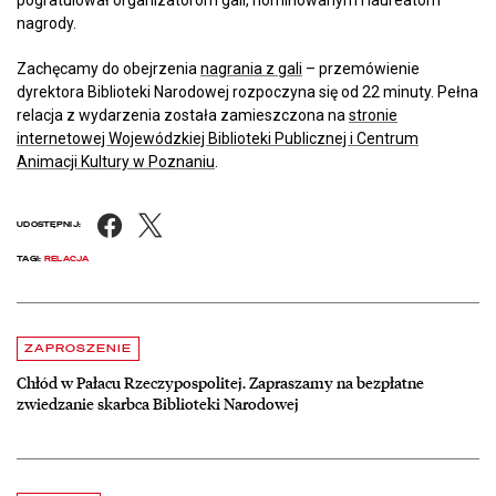
nagrody.
Zachęcamy do obejrzenia
nagrania z gali
– przemówienie
dyrektora Biblioteki Narodowej rozpoczyna się od 22 minuty. Pełna
relacja z wydarzenia została zamieszczona na
stronie
internetowej Wojewódzkiej Biblioteki Publicznej i Centrum
Animacji Kultury w Poznaniu
.
Facebook
X
UDOSTĘPNIJ:
TAGI:
RELACJA
Aktualności
czytaj więcej o Chłód w Pałacu Rzeczypospolitej. Zapraszamy na be
ZAPROSZENIE
Chłód w Pałacu Rzeczypospolitej. Zapraszamy na bezpłatne
zwiedzanie skarbca Biblioteki Narodowej