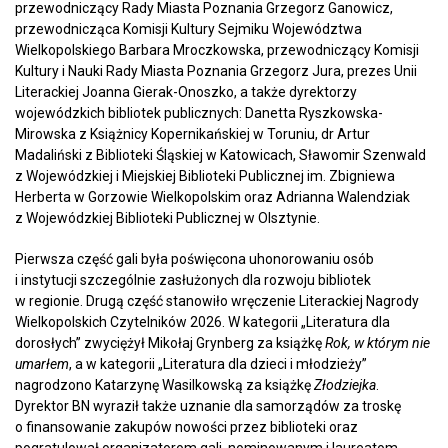
przewodniczący Rady Miasta Poznania Grzegorz Ganowicz,
przewodnicząca Komisji Kultury Sejmiku Województwa
Wielkopolskiego Barbara Mroczkowska, przewodniczący Komisji
Kultury i Nauki Rady Miasta Poznania Grzegorz Jura, prezes Unii
Literackiej Joanna Gierak-Onoszko, a także dyrektorzy
wojewódzkich bibliotek publicznych: Danetta Ryszkowska-
Mirowska z Książnicy Kopernikańskiej w Toruniu, dr Artur
Madaliński z Biblioteki Śląskiej w Katowicach, Sławomir Szenwald
z Wojewódzkiej i Miejskiej Biblioteki Publicznej im. Zbigniewa
Herberta w Gorzowie Wielkopolskim oraz Adrianna Walendziak
z Wojewódzkiej Biblioteki Publicznej w Olsztynie.
Pierwsza część gali była poświęcona uhonorowaniu osób
i instytucji szczególnie zasłużonych dla rozwoju bibliotek
w regionie. Drugą część stanowiło wręczenie Literackiej Nagrody
Wielkopolskich Czytelników 2026. W kategorii „Literatura dla
dorosłych” zwyciężył Mikołaj Grynberg za książkę
Rok, w którym nie
umarłem
, a w kategorii „Literatura dla dzieci i młodzieży”
nagrodzono Katarzynę Wasilkowską za książkę
Złodziejka
.
Dyrektor BN wyraził także uznanie dla samorządów za troskę
o finansowanie zakupów nowości przez biblioteki oraz
pogratulował organizatorom gali, nominowanym i laureatom