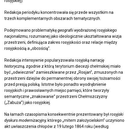
rosyjskiej).
Redakcja periodyku koncentrowała się przede wszystkim na
trzech komplementarnych obszarach tematycznych.
Podejmowano problematykę
geografii wyobrażonej rosyjskiego
nacjonalizmu
, rozumianej jako ideologicznie ukształtowana wizja
przestrzeni, definiująca zakres rosyjskości oraz relacje między
rosyjskością a „obcością”.
Redakcja intensywnie popularyzowała r
osyjską narrację
historyczną
, zgodnie z którą terytorium diecezji chełmskiej miało
być „odwiecznie” zamieszkiwane przez „Rosjan”, zmuszonych na
przestrzeni dziejów do permanentnej obrony swojej tożsamości
przed presją polską. Istotne było ponadto wyodrębnienie
rosyjskich i prawosławnych miejsc pamięci, które tworzyły
semantyczne „znakowanie” przestrzeni Chełmszczyzny
(„Zabuża”) jako rosyjskiej.
Na łamach czasopisma konsekwentnie prezentowany był
rosyjski
dyskurs modernizacyjny,
którego „mitem założycielskim” uczyniono
akt uwłaszczenia chłopów z 19 lutego 1864 roku (według