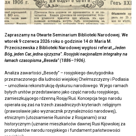
Zapraszamy na Otwarte Seminarium Biblioteki Narodowej. We
wtorek 9 czerwca 2026 roku o godzinie 14 dr Maria M.
Przeciszewska z Biblioteki Narodowej wygłosi referat
„Jeden
Bóg, jeden Car, jedna ojczyzna”. Rosyjski nacjonalizm integralny na
łamach czasopisma „Beseda” (1886–1906).
Analiza zawartości „Besedy” – rosyjskiego dwutygodnika
przeznaczonego dla ludności wiejskiej Chełmszczyzny i Podlasia
– umożliwia rekonstrukcję dyskursu narodowego. W jego ramach
byłych unitów przedstawiano jako część narodu rosyjskiego,
zamieszkującego rdzenną Rosję/Ruś. Koncepcja tego narodu
opierała się zaś na trzech zasadniczych kryteriach: religijnym
(prawosławie jako wyznacznik przynależności narodowej),
etnicznym (utożsamienie Rusinów z Rosjanami) oraz
historycznym (uznanie mieszkańców dawnej Rusi Kijowskiej za
protoplastów narodu rosyjskiego i fundament państwowości