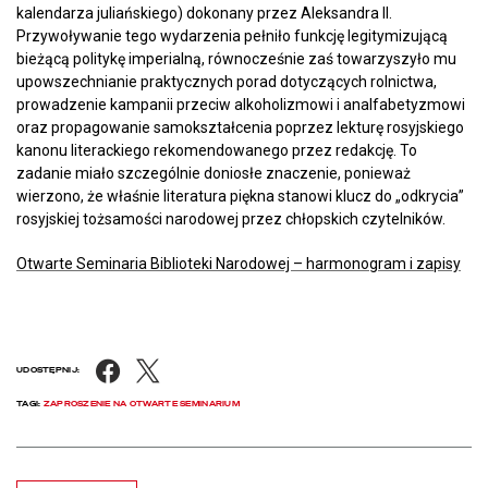
kalendarza juliańskiego) dokonany przez Aleksandra II.
Przywoływanie tego wydarzenia pełniło funkcję legitymizującą
bieżącą politykę imperialną, równocześnie zaś towarzyszyło mu
upowszechnianie praktycznych porad dotyczących rolnictwa,
prowadzenie kampanii przeciw alkoholizmowi i analfabetyzmowi
oraz propagowanie samokształcenia poprzez lekturę rosyjskiego
kanonu literackiego rekomendowanego przez redakcję. To
zadanie miało szczególnie doniosłe znaczenie, ponieważ
wierzono, że właśnie literatura piękna stanowi klucz do „odkrycia”
rosyjskiej tożsamości narodowej przez chłopskich czytelników.
Otwarte Seminaria Biblioteki Narodowej – harmonogram i zapisy
Facebook
X
UDOSTĘPNIJ:
TAGI:
ZAPROSZENIE NA OTWARTE SEMINARIUM