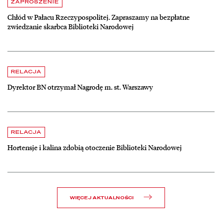
Aktualności
czytaj więcej o Chłód w Pałacu Rzeczypospolitej. Zapraszamy na be
ZAPROSZENIE
Chłód w Pałacu Rzeczypospolitej. Zapraszamy na bezpłatne
zwiedzanie skarbca Biblioteki Narodowej
czytaj więcej o Dyrektor BN otrzymał Nagrodę m. st. Warszawy
RELACJA
Dyrektor BN otrzymał Nagrodę m. st. Warszawy
czytaj więcej o Hortensje i kalina zdobią otoczenie Biblioteki Narodow
RELACJA
Hortensje i kalina zdobią otoczenie Biblioteki Narodowej
WIĘCEJ AKTUALNOŚCI