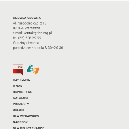
Adres oraz godziny otwarci
SIEDZIBA GŁÓWNA
Al. Niepodległości 213
02-086 Warszawa
e-mail: kontakt@bn.org.pl
tel. (22) 608 29 99
Godziny otwarcia:
poniedziałek–sobota 8.30–20.30
Biuletyn Informacji Publicznej
Tłumacz języka migowego
Linki do najważniejszych dz
CZYTELNIE
O NAS
RAPORTY BN
KATALOGI
PROJEKTY
USŁUGI
DLA WYDAWCÓW
NAGRODY
DLA BIBLIOTEKARZY