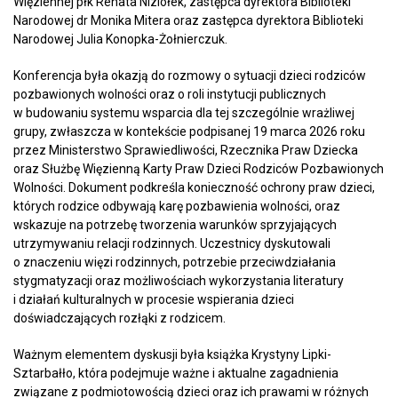
Więziennej płk Renata Niziołek, zastępca dyrektora Biblioteki
Narodowej dr Monika Mitera oraz zastępca dyrektora Biblioteki
Narodowej Julia Konopka-Żołnierczuk.
Konferencja była okazją do rozmowy o sytuacji dzieci rodziców
pozbawionych wolności oraz o roli instytucji publicznych
w budowaniu systemu wsparcia dla tej szczególnie wrażliwej
grupy, zwłaszcza w kontekście podpisanej 19 marca 2026 roku
przez Ministerstwo Sprawiedliwości, Rzecznika Praw Dziecka
oraz Służbę Więzienną Karty Praw Dzieci Rodziców Pozbawionych
Wolności. Dokument podkreśla konieczność ochrony praw dzieci,
których rodzice odbywają karę pozbawienia wolności, oraz
wskazuje na potrzebę tworzenia warunków sprzyjających
utrzymywaniu relacji rodzinnych. Uczestnicy dyskutowali
o znaczeniu więzi rodzinnych, potrzebie przeciwdziałania
stygmatyzacji oraz możliwościach wykorzystania literatury
i działań kulturalnych w procesie wspierania dzieci
doświadczających rozłąki z rodzicem.
Ważnym elementem dyskusji była książka Krystyny Lipki-
Sztarbałło, która podejmuje ważne i aktualne zagadnienia
związane z podmiotowością dzieci oraz ich prawami w różnych