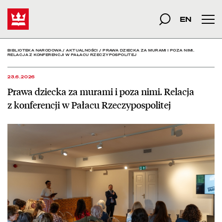
Prawa dziecka za murami 
Start
szukana fraza
Szukaj
EN
Men
BIBLIOTEKA NARODOWA
/
AKTUALNOŚCI
/
PRAWA DZIECKA ZA MURAMI I POZA NIMI.
RELACJA Z KONFERENCJI W PAŁACU RZECZYPOSPOLITEJ
23.6.2026
Prawa dziecka za murami i poza nimi. Relacja
z konferencji w Pałacu Rzeczypospolitej