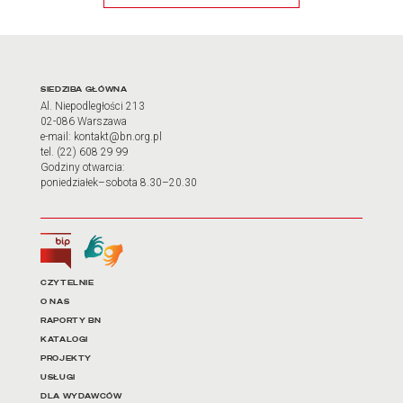
Adres oraz godziny otwarci
SIEDZIBA GŁÓWNA
Al. Niepodległości 213
02-086 Warszawa
e-mail: kontakt@bn.org.pl
tel. (22) 608 29 99
Godziny otwarcia:
poniedziałek–sobota 8.30–20.30
Biuletyn Informacji Publicznej
Tłumacz języka migowego
Linki do najważniejszych dz
CZYTELNIE
O NAS
RAPORTY BN
KATALOGI
PROJEKTY
USŁUGI
DLA WYDAWCÓW