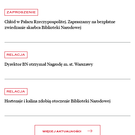
Aktualności
czytaj więcej o Chłód w Pałacu Rzeczypospolitej. Zapraszamy na be
ZAPROSZENIE
Chłód w Pałacu Rzeczypospolitej. Zapraszamy na bezpłatne
zwiedzanie skarbca Biblioteki Narodowej
czytaj więcej o Dyrektor BN otrzymał Nagrodę m. st. Warszawy
RELACJA
Dyrektor BN otrzymał Nagrodę m. st. Warszawy
czytaj więcej o Hortensje i kalina zdobią otoczenie Biblioteki Narodow
RELACJA
Hortensje i kalina zdobią otoczenie Biblioteki Narodowej
WIĘCEJ AKTUALNOŚCI