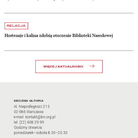
czytaj więcej o Hortensje i kalina zdobią otoczenie Biblioteki Narodow
RELACJA
Hortensje i kalina zdobią otoczenie Biblioteki Narodowej
WIĘCEJ AKTUALNOŚCI
Adres oraz godziny otwarci
SIEDZIBA GŁÓWNA
Al. Niepodległości 213
02-086 Warszawa
e-mail: kontakt@bn.org.pl
tel. (22) 608 29 99
Godziny otwarcia:
poniedziałek–sobota 8.30–20.30