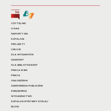
Biuletyn Informacji Publicznej
Tłumacz języka migowego
Linki do najważniejszych dz
CZYTELNIE
O NAS
RAPORTY BN
KATALOGI
PROJEKTY
USŁUGI
DLA WYDAWCÓW
NAGRODY
DLA BIBLIOTEKARZY
PRACA W BN
PRACA
OGŁOSZENIA
ZAMÓWIENIA PUBLICZNE
KSIĘGARNIA
WYDAWNICTWO
KATALOG WYSTAWY STAŁEJ
BLOGI