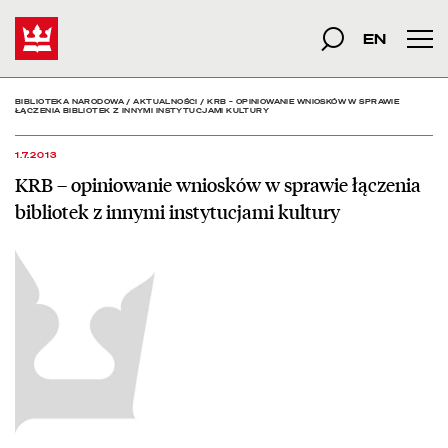
KRB – opiniowanie wniosk
Start
szukana fraza
Szukaj
EN
Men
BIBLIOTEKA NARODOWA
/
AKTUALNOŚCI
/
KRB – OPINIOWANIE WNIOSKÓW W SPRAWIE
ŁĄCZENIA BIBLIOTEK Z INNYMI INSTYTUCJAMI KULTURY
1.7.2013
KRB – opiniowanie wniosków w sprawie łączenia
bibliotek z innymi instytucjami kultury