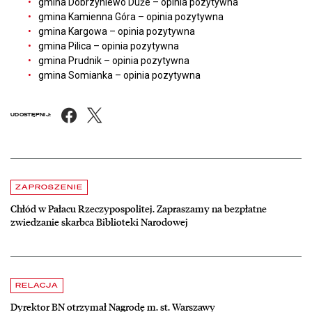
gmina Dobrzyniewo Duże – opinia pozytywna
gmina Kamienna Góra – opinia pozytywna
gmina Kargowa – opinia pozytywna
gmina Pilica – opinia pozytywna
gmina Prudnik – opinia pozytywna
gmina Somianka – opinia pozytywna
Facebook
X
UDOSTĘPNIJ:
Aktualności
czytaj więcej o Chłód w Pałacu Rzeczypospolitej. Zapraszamy na be
ZAPROSZENIE
Chłód w Pałacu Rzeczypospolitej. Zapraszamy na bezpłatne
zwiedzanie skarbca Biblioteki Narodowej
czytaj więcej o Dyrektor BN otrzymał Nagrodę m. st. Warszawy
RELACJA
Dyrektor BN otrzymał Nagrodę m. st. Warszawy