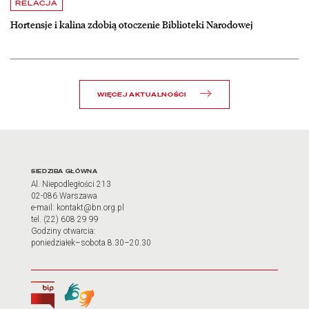
czytaj więcej o Hortensje i kalina zdobią otoczenie Biblioteki Narodow
RELACJA
Hortensje i kalina zdobią otoczenie Biblioteki Narodowej
WIĘCEJ AKTUALNOŚCI
Adres oraz godziny otwarci
SIEDZIBA GŁÓWNA
Al. Niepodległości 213
02-086 Warszawa
e-mail: kontakt@bn.org.pl
tel. (22) 608 29 99
Godziny otwarcia:
poniedziałek–sobota 8.30–20.30
Biuletyn Informacji Publicznej
Tłumacz języka migowego