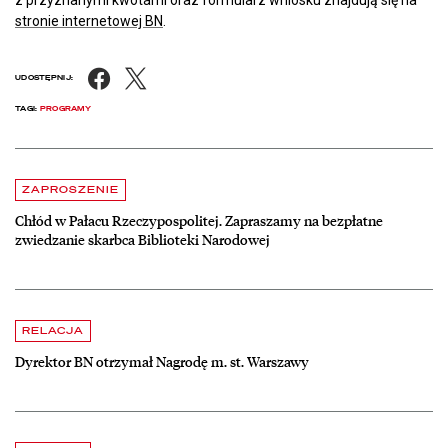
stronie internetowej BN
.
Facebook
X
UDOSTĘPNIJ:
TAGI:
PROGRAMY
Aktualności
czytaj więcej o Chłód w Pałacu Rzeczypospolitej. Zapraszamy na be
ZAPROSZENIE
Chłód w Pałacu Rzeczypospolitej. Zapraszamy na bezpłatne
zwiedzanie skarbca Biblioteki Narodowej
czytaj więcej o Dyrektor BN otrzymał Nagrodę m. st. Warszawy
RELACJA
Dyrektor BN otrzymał Nagrodę m. st. Warszawy