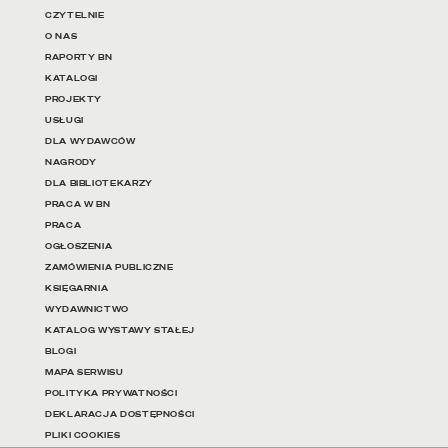
Linki do najważniejszych dz
CZYTELNIE
O NAS
RAPORTY BN
KATALOGI
PROJEKTY
USŁUGI
DLA WYDAWCÓW
NAGRODY
DLA BIBLIOTEKARZY
PRACA W BN
PRACA
OGŁOSZENIA
ZAMÓWIENIA PUBLICZNE
KSIĘGARNIA
WYDAWNICTWO
KATALOG WYSTAWY STAŁEJ
BLOGI
MAPA SERWISU
POLITYKA PRYWATNOŚCI
DEKLARACJA DOSTĘPNOŚCI
PLIKI COOKIES