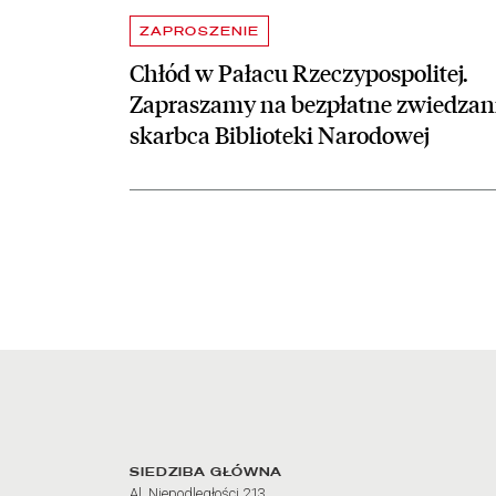
ZAPROSZENIE
Chłód w Pałacu Rzeczypospolitej.
Zapraszamy na bezpłatne zwiedzan
skarbca Biblioteki Narodowej
Adres oraz godziny otw
SIEDZIBA GŁÓWNA
Al. Niepodległości 213