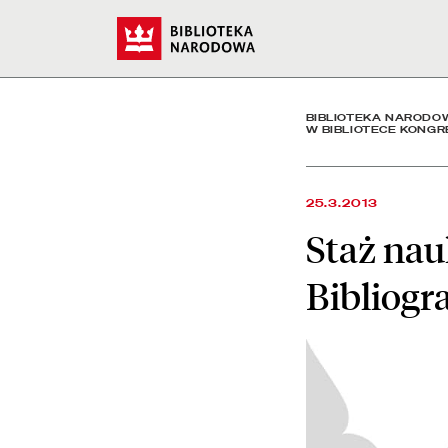
Staż naukowy pracowników
Start
BIBLIOTEKA NARODO
W BIBLIOTECE KONGR
25.3.2013
Staż na
Bibliogr