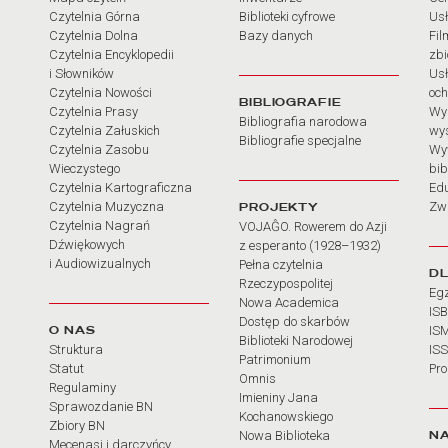
Czytelnia Górna
Biblioteki cyfrowe
Usł
Czytelnia Dolna
Bazy danych
Fil
Czytelnia Encyklopedii
zb
i Słowników
Usł
Czytelnia Nowości
och
BIBLIOGRAFIE
Czytelnia Prasy
Wy
Bibliografia narodowa
Czytelnia Załuskich
wy
Bibliografie specjalne
Czytelnia Zasobu
Wy
Wieczystego
bib
Czytelnia Kartograficzna
Ed
Czytelnia Muzyczna
PROJEKTY
Zw
Czytelnia Nagrań
VOJAĜO. Rowerem do Azji
Dźwiękowych
z esperanto (1928–1932)
i Audiowizualnych
Pełna czytelnia
D
Rzeczypospolitej
Eg
Nowa Academica
IS
Dostęp do skarbów
O NAS
IS
Biblioteki Narodowej
Struktura
IS
Patrimonium
Statut
Pr
Omnis
Regulaminy
Imieniny Jana
Sprawozdanie BN
Kochanowskiego
Zbiory BN
N
Nowa Biblioteka
Mecenasi i darczyńcy