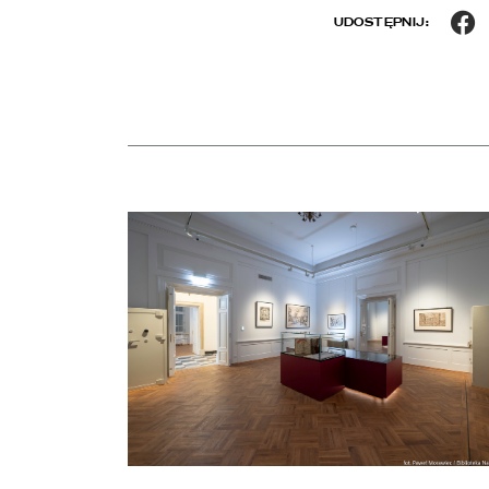
F
UDOSTĘPNIJ:
Aktualności
czytaj więcej o Chłód w Pałacu Rzeczypospolitej. Z