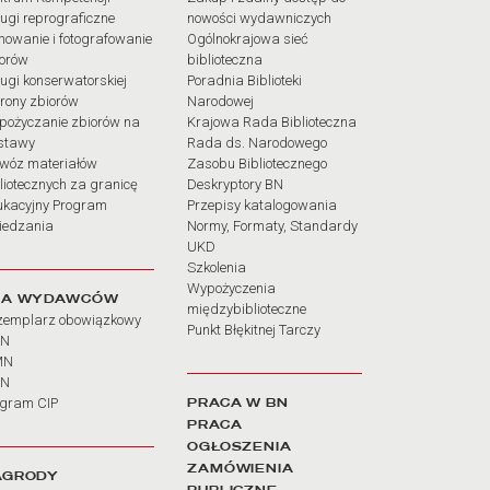
ugi reprograficzne
nowości wydawniczych
mowanie i fotografowanie
Ogólnokrajowa sieć
iorów
biblioteczna
ugi konserwatorskiej
Poradnia Biblioteki
rony zbiorów
Narodowej
pożyczanie zbiorów na
Krajowa Rada Biblioteczna
stawy
Rada ds. Narodowego
wóz materiałów
Zasobu Bibliotecznego
liotecznych za granicę
Deskryptory BN
ukacyjny Program
Przepisy katalogowania
iedzania
Normy, Formaty, Standardy
UKD
Szkolenia
Wypożyczenia
LA WYDAWCÓW
międzybiblioteczne
zemplarz obowiązkowy
Punkt Błękitnej Tarczy
BN
MN
SN
PRACA W BN
ogram CIP
PRACA
OGŁOSZENIA
ZAMÓWIENIA
AGRODY
PUBLICZNE