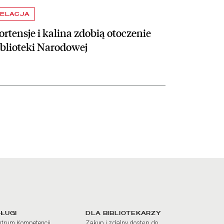
ELACJA
rtensje i kalina zdobią otoczenie
iblioteki Narodowej
iałów
ŁUGI
DLA BIBLIOTEKARZY
trum Kompetencji
Zakup i zdalny dostęp do