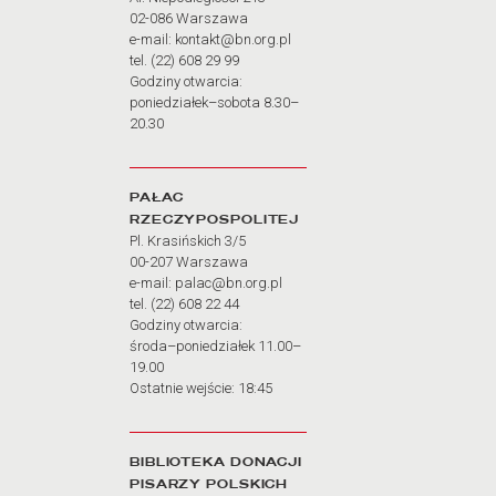
02-086 Warszawa
e-mail: kontakt@bn.org.pl
tel. (22) 608 29 99
Godziny otwarcia:
poniedziałek–sobota 8.30–
20.30
PAŁAC
RZECZYPOSPOLITEJ
Pl. Krasińskich 3/5
00-207 Warszawa
e-mail: palac@bn.org.pl
tel. (22) 608 22 44
Godziny otwarcia:
środa–poniedziałek 11.00–
19.00
Ostatnie wejście: 18:45
BIBLIOTEKA DONACJI
PISARZY POLSKICH