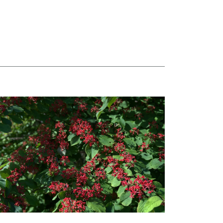
taj więcej o Hortensje i kalina zdobią otoczenie Biblioteki Narodowej