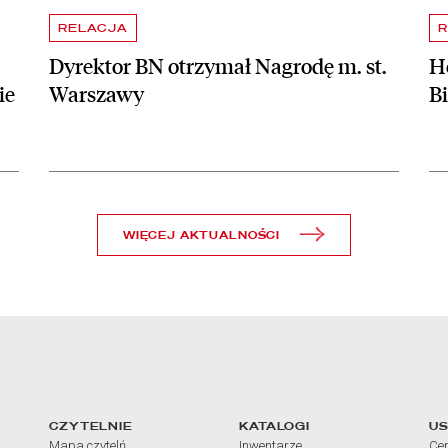
RELACJA
R
Dyrektor BN otrzymał Nagrodę m. st.
Ho
ie
Warszawy
B
WIĘCEJ AKTUALNOŚCI
arcia
Linki do najważniejszych dz
CZYTELNIE
KATALOGI
US
Mapa czytelń
Inwentarze
Cen