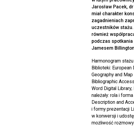
Jarosław Pacek, dr
miał charakter kon
zagadnieniach zap
uczestników stażu. 
również współpraca
podczas spotkania 
Jamesem Billingto
Harmonogram stażu 
Biblioteki: European 
Geography and Map Di
Bibliographic Acces
Word Digital Librar
należały: rola i form
Description and Acc
i formy prezentacji 
w konwersji i udostę
możliwość rozmowy i