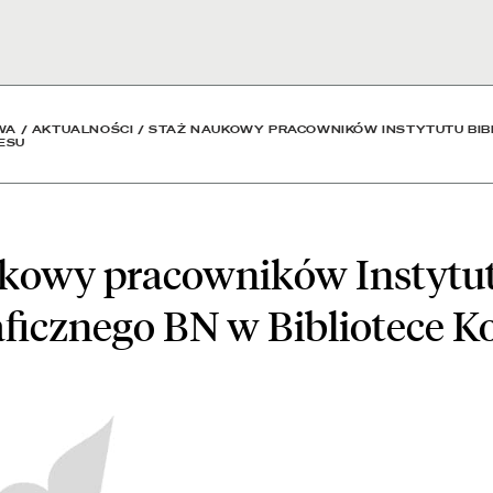
 Instytutu Bibliograficz
WA
/
AKTUALNOŚCI
/
STAŻ NAUKOWY PRACOWNIKÓW INSTYTUTU BIB
ESU
ukowy pracowników Instytu
aficznego BN w Bibliotece K