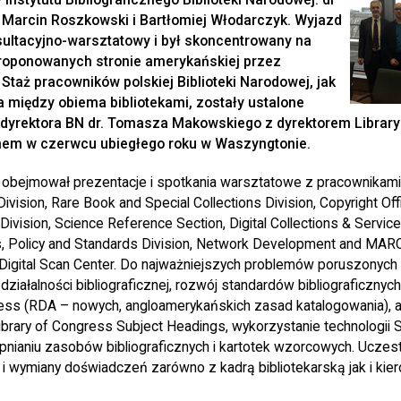
 Marcin Roszkowski i Bartłomiej Włodarczyk. Wyjazd
sultacyjno-warsztatowy i był skoncentrowany na
roponowanych stronie amerykańskiej przez
Staż pracowników polskiej Biblioteki Narodowej, jak
 między obiema bibliotekami, zostały ustalone
dyrektora BN dr. Tomasza Makowskiego z dyrektorem Library
nem w czerwcu ubiegłego roku w Waszyngtonie.
obejmował prezentacje i spotkania warsztatowe z pracownikam
Division, Rare Book and Special Collections Division, Copyright Off
vision, Science Reference Section, Digital Collections & Service
s, Policy and Standards Division, Network Development and MARC
y; Digital Scan Center. Do najważniejszych problemów poruszonyc
a działalności bibliograficznej, rozwój standardów bibliograficznyc
ess (RDA – nowych, angloamerykańskich zasad katalogowania), a
Library of Congress Subject Headings, wykorzystanie technologii 
pnianiu zasobów bibliograficznych i kartotek wzorcowych. Uczestn
 wymiany doświadczeń zarówno z kadrą bibliotekarską jak i kier