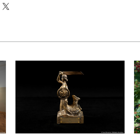
acebook
X
apraszamy na bezpłatne zwiedzanie skarbca Biblioteki Narodowej
czytaj więcej o Dyrektor BN otrzymał Nagrodę m. st. Warszawy
czy