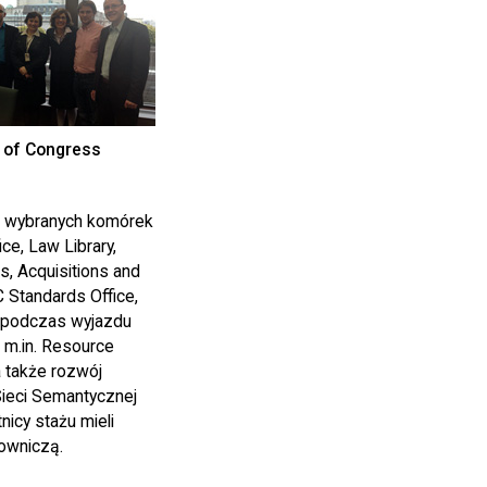
 of Congress
i wybranych komórek
ice, Law Library,
s, Acquisitions and
 Standards Office,
h podczas wyjazdu
h m.in. Resource
 także rozwój
Sieci Semantycznej
icy stażu mieli
owniczą.