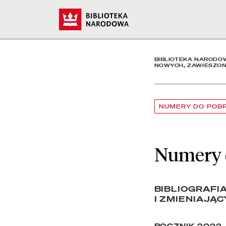
Numery do pobrania - Bi
Start
BIBLIOTEKA NARODO
NOWYCH, ZAWIESZON
NUMERY DO POB
Numery 
BIBLIOGRAFI
I ZMIENIAJĄ
ROCZNIK 2022