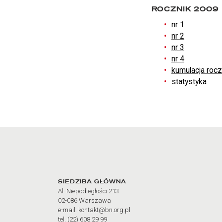
ROCZNIK 2009
nr 1
nr 2
nr 3
nr 4
kumulacja roc
statystyka
Adres oraz godziny otw
SIEDZIBA GŁÓWNA
Al. Niepodległości 213
02-086 Warszawa
e-mail: kontakt@bn.org.pl
tel. (22) 608 29 99