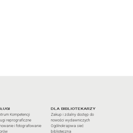
iałów
ŁUGI
DLA BIBLIOTEKARZY
trum Kompetencji
Zakup i zdalny dostęp do
ugi reprograficzne
nowości wydawniczych
mowanie i fotografowanie
Ogólnokrajowa sieć
iorów
biblioteczna