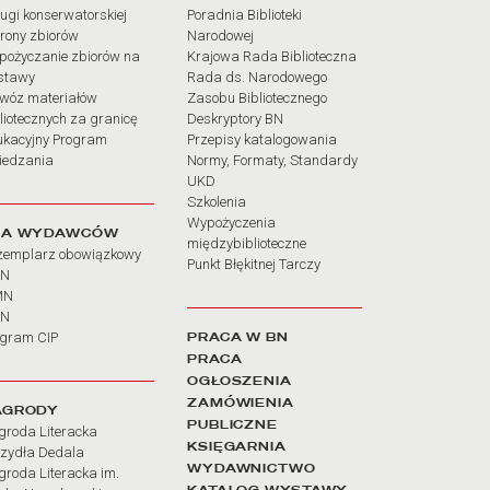
ugi konserwatorskiej
Poradnia Biblioteki
rony zbiorów
Narodowej
pożyczanie zbiorów na
Krajowa Rada Biblioteczna
stawy
Rada ds. Narodowego
wóz materiałów
Zasobu Bibliotecznego
liotecznych za granicę
Deskryptory BN
ukacyjny Program
Przepisy katalogowania
iedzania
Normy, Formaty, Standardy
UKD
Szkolenia
Wypożyczenia
LA WYDAWCÓW
międzybiblioteczne
zemplarz obowiązkowy
Punkt Błękitnej Tarczy
BN
MN
SN
PRACA W BN
ogram CIP
PRACA
OGŁOSZENIA
ZAMÓWIENIA
AGRODY
PUBLICZNE
groda Literacka
KSIĘGARNIA
rzydła Dedala
WYDAWNICTWO
roda Literacka im.