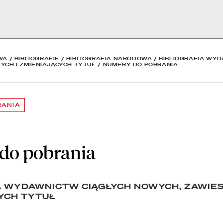
blioteka Narodowa
WA
/
BIBLIOGRAFIE
/
BIBLIOGRAFIA NARODOWA
/
BIBLIOGRAFIA WYD
YCH I ZMIENIAJĄCYCH TYTUŁ
/
NUMERY DO POBRANIA
RANIA
do pobrania
A WYDAWNICTW CIĄGŁYCH NOWYCH, ZAWIE
CYCH TYTUŁ