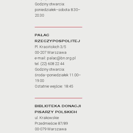
Godziny otwarcia:
poniedziałek–sobota 8.30–
20.30
PAŁAC
RZECZYPOSPOLITEJ
Pl. Krasińskich 3/5
00-207 Warszawa
e-mail: palac@bn.org.pl
tel. (22) 608 22 44
Godziny otwarcia:
środa–poniedziałek 11.00–
19.00
Ostatnie wejście: 18:45
BIBLIOTEKA DONACJI
PISARZY POLSKICH
ul. Krakowskie
Przedmieście 87/89
00-079 Warszawa