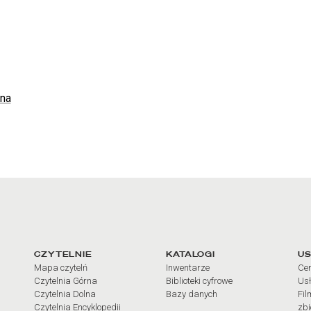
zna
arcia
Linki do najważniejszych dz
CZYTELNIE
KATALOGI
US
Mapa czytelń
Inwentarze
Cen
Czytelnia Górna
Biblioteki cyfrowe
Usł
Czytelnia Dolna
Bazy danych
Fil
Czytelnia Encyklopedii
zb