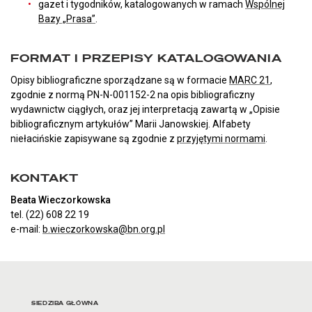
gazet i tygodników, katalogowanych w ramach
Wspólnej
Bazy „Prasa”
.
FORMAT I PRZEPISY KATALOGOWANIA
Opisy bibliograficzne sporządzane są w formacie
MARC 21
,
zgodnie z normą PN-N-001152-2 na opis bibliograficzny
wydawnictw ciągłych, oraz jej interpretacją zawartą w „Opisie
bibliograficznym artykułów” Marii Janowskiej. Alfabety
niełacińskie zapisywane są zgodnie z
przyjętymi normami
.
KONTAKT
Beata Wieczorkowska
tel. (22) 608 22 19
e-mail:
b.wieczorkowska@bn.org.pl
Adres oraz godziny otwarci
SIEDZIBA GŁÓWNA