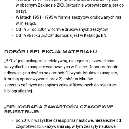
w obecnym Zakładzie ZKD, (aktualnie wprowadzana jest do
bazy).
W latach 1951–1995 w formie zeszytów drukowanych raz
w miesiącu.
Od 1951 do 2004 w formie drukowanych zeszytów.
Od 1996 roku „BZCz” dostępna jest w Katalogu BN.
DOBÓR I SELEKCJA MATERIAŁU
„BZCz” jest bibliografią selektywną, nie rejestruje zawartości
wszystkich czasopism wydawanych w Polsce. Dobór materiału
odbywa się na dwóch poziomach: 1) wybór tytułów czasopism,
które są opracowywane, oraz 2) dobór artykułów
z poszczególnych czasopism zakwalifikowanych do rejestracji
bibliograficznej.
„BIBLIOGRAFIA ZAWARTOŚCI CZASOPISM”
REJESTRUJE:
od 2016 r. wszystkie czasopisma naukowe, niezależnie od
częstotliwości ukazywania się, w tym zeszyty naukowe