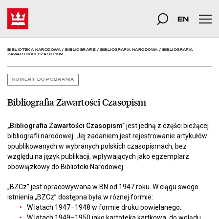
Bibliografia Zawartości 
Start
szukana fraza
Szukaj
EN
Men
BIBLIOTEKA NARODOWA
/
BIBLIOGRAFIE
/
BIBLIOGRAFIA NARODOWA
/
BIBLIOGRAFIA
ZAWARTOŚCI CZASOPISM
NUMERY DO POBRANIA
Bibliografia Zawartości Czasopism
„Bibliografia Zawartości Czasopism”
jest jedną z części bieżącej
bibliografii narodowej. Jej zadaniem jest rejestrowanie artykułów
opublikowanych w wybranych polskich czasopismach, bez
względu na język publikacji, wpływających jako egzemplarz
obowiązkowy do Biblioteki Narodowej.
„BZCz” jest opracowywana w BN od 1947 roku. W ciągu swego
istnienia „BZCz” dostępna była w różnej formie:
W latach 1947–1948 w formie druku powielanego.
W latach 1949–1950 jako kartoteka kartkowa, do wglądu