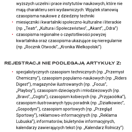
wyższych uczelni i prace instytutów naukowych, które nie
mają charakteru serii wydawniczych. Wyjątek stanowią
czasopisma naukowe z dziedziny techniki
miesięczniki i kwartalniki społeczno-kulturalne i literackie
(np. „Teatr”, „Kultura i Społeczeństwo”, „Akant”, „Odra”)
czasopisma regionalne o częstotliwości powyżej
kwartalnika oraz czasopisma ukazujące się nieregularnie
(np. „Rocznik Otwocki”, „Kronika Wielkopolski”).
REJESTRACJI NIE PODLEGAJĄ ARTYKUŁY Z:
specjalistycznych czasopism technicznych (np. „Przemysł
Chemiczny”), czasopism popularno-naukowych (np. „Riders
Digest”), magazynów ilustrowanych (np. „Focus”,
„Playboy”), czasopism dziecięcych i młodzieżowych (np.
„Bravo”, „Cogito”), czasopism kobiecych (np. „Przyjaciółka”),
czasopism ilustrowanych typu poradnik (np. „Działkowiec”,
„Gospodyni”), czasopism sportowych (np. „Przegląd
Sportowy”), reklamowo-informacyjnych (np. „Reklama
Lubuska”), informatorów, biuletynów informacyjnych,
kalendarzy zawierających tekst (np. „Kalendarz Rolniczy”).