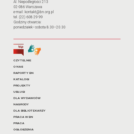
Al. Niepodległości 213
02-086 Warszawa
e-mail: kontakt@bn.org.pl
tel. (22) 608 29 99
Godziny otwarcia:
poniedziałek–sobota 8.30–20.30
Biuletyn Informacji Publicznej
Tłumacz języka migowego
Linki do najważniejszych dz
CZYTELNIE
O NAS
RAPORTY BN
KATALOGI
PROJEKTY
USŁUGI
DLA WYDAWCÓW
NAGRODY
DLA BIBLIOTEKARZY
PRACA W BN
PRACA
OGŁOSZENIA