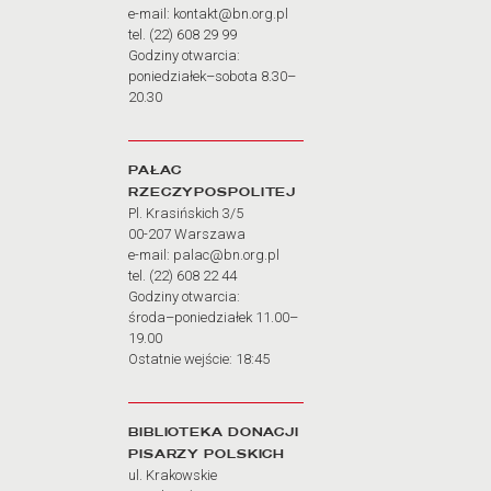
e-mail: kontakt@bn.org.pl
tel. (22) 608 29 99
Godziny otwarcia:
poniedziałek–sobota 8.30–
20.30
PAŁAC
RZECZYPOSPOLITEJ
Pl. Krasińskich 3/5
00-207 Warszawa
e-mail: palac@bn.org.pl
tel. (22) 608 22 44
Godziny otwarcia:
środa–poniedziałek 11.00–
19.00
Ostatnie wejście: 18:45
BIBLIOTEKA DONACJI
PISARZY POLSKICH
ul. Krakowskie