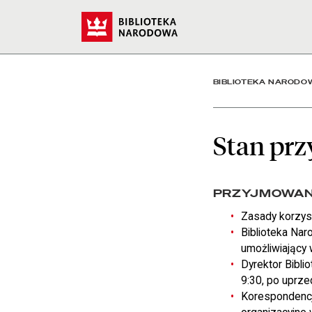
Stan przyjmowanych spra
Start
BIBLIOTEKA NARODO
Stan pr
PRZYJMOWANI
Zasady korzys
Biblioteka Nar
umożliwiający 
Dyrektor Bibli
9:30, po uprze
Korespondencj