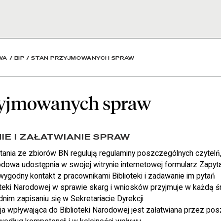
w - Biblioteka Narodowa
WA
/
BIP
/
STAN PRZYJMOWANYCH SPRAW
zyjmowanych spraw
E I ZAŁATWIANIE SPRAW
tania ze zbiorów BN regulują regulaminy poszczególnych czytelń
odowa udostępnia w swojej witrynie internetowej formularz
Zapyta
wygodny kontakt z pracownikami Biblioteki i zadawanie im pytań
oteki Narodowej w sprawie skarg i wniosków przyjmuje w każdą ś
dnim zapisaniu się w
Sekretariacie Dyrekcji
a wpływająca do Biblioteki Narodowej jest załatwiana przez po