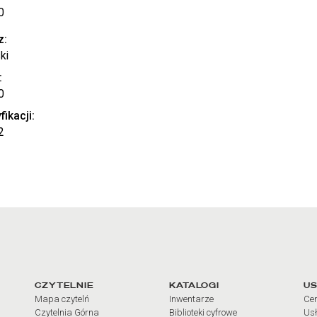
0
z:
ki
:
0
fikacji:
2
arcia
Linki do najważniejszych dz
CZYTELNIE
KATALOGI
US
Mapa czytelń
Inwentarze
Cen
Czytelnia Górna
Biblioteki cyfrowe
Usł