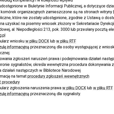
według kompetencji i w kolejności wpływu
dostępnione w Biuletynie Informacji Publicznej, a dotyczące działa
j komórek organizacyjnych zamieszczone są na stronach witryny
liczne, które nie zostały udostępnione, zgodnie z Ustawą o dostę
na uzyskać na pisemny wniosek złożony w Sekretariacie Dyrekcj
odowej, al. Niepodległości 213, pok. 3000 lub przesłany pocztą el
.pl
mularz wniosku
w pliku DOCX
lub
w pliku RTF
zulę informacyjną
przeznaczoną dla osoby występującej z wniosk
icznej.
owania zgłoszeń naruszeń prawa i podejmowania działań następ
hronie sygnalistów, określa wewnętrzna procedura dokonywania 
a działań następczych w Bibliotece Narodowej
rmację na temat
procedury zgłoszeń wewnętrznych
ć procedury
mularz zgłoszenia naruszenia prawa
w pliku DOCX
lub
w pliku RTF
zulę informacyjną
przeznaczoną dla sygnalisty.
: