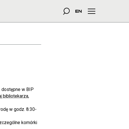
szukana fraza
Szukaj
EN
Menu główne
, dostępne w BIP
j bibliotekarza
,
rodę w godz. 8:30-
szczególne komórki