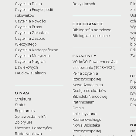
Czytelnia Dolna
Bazy danych
Fil
Czytelnia Encyklopedii
zb
i Słowników
Usł
Czytelnia Nowości
och
BIBLIOGRAFIE
Czytelnia Prasy
Wy
Bibliografia narodowa
Czytelnia Załuskich
wy
Bibliografie specjalne
Czytelnia Zasobu
Wy
Wieczystego
bib
Czytelnia Kartograficzna
Ed
Czytelnia Muzyczna
PROJEKTY
Zw
Czytelnia Nagrań
VOJAĜO. Rowerem do Azji
Dźwiękowych
z esperanto (1928–1932)
i Audiowizualnych
Pełna czytelnia
D
Rzeczypospolitej
Eg
Nowa Academica
IS
Dostęp do skarbów
O NAS
IS
Biblioteki Narodowej
Struktura
IS
Patrimonium
Statut
Pr
Omnis
Regulaminy
Imieniny Jana
Sprawozdanie BN
Kochanowskiego
Zbiory BN
N
Nowa Biblioteka
Mecenasi i darczyńcy
Rzeczypospolitej
Na
Rada Naukowa