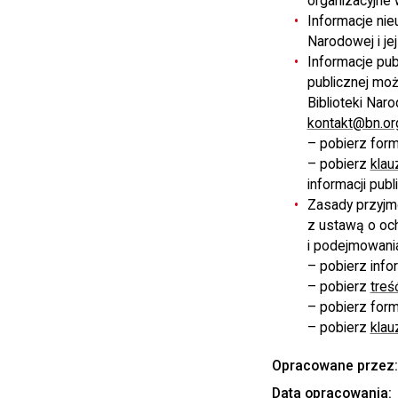
organizacyjne 
Informacje nieu
Narodowej i je
Informacje pub
publicznej moż
Biblioteki Nar
kontakt@bn.org
– pobierz for
– pobierz
klau
informacji publ
Zasady przyjm
z ustawą o oc
i podejmowani
– pobierz info
– pobierz
treś
– pobierz for
– pobierz
klau
Opracowane przez
Data opracowania: