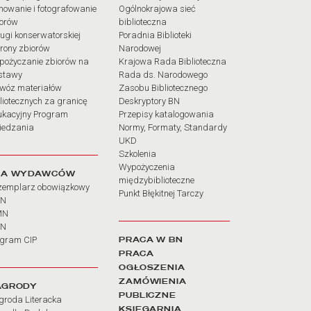
mowanie i fotografowanie
Ogólnokrajowa sieć
iorów
biblioteczna
ugi konserwatorskiej
Poradnia Biblioteki
rony zbiorów
Narodowej
pożyczanie zbiorów na
Krajowa Rada Biblioteczna
stawy
Rada ds. Narodowego
wóz materiałów
Zasobu Bibliotecznego
liotecznych za granicę
Deskryptory BN
ukacyjny Program
Przepisy katalogowania
iedzania
Normy, Formaty, Standardy
UKD
Szkolenia
Wypożyczenia
LA WYDAWCÓW
międzybiblioteczne
zemplarz obowiązkowy
Punkt Błękitnej Tarczy
BN
MN
SN
PRACA W BN
ogram CIP
PRACA
OGŁOSZENIA
ZAMÓWIENIA
AGRODY
PUBLICZNE
groda Literacka
KSIĘGARNIA