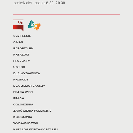
poniedziałek–sobota 8.30–20.30
Biuletyn Informacji Publicznej
Tłumacz języka migowego
Linki do najważniejszych dz
CZYTELNIE
O NAS
RAPORTY BN
KATALOGI
PROJEKTY
USŁUGI
DLA WYDAWCÓW
NAGRODY
DLA BIBLIOTEKARZY
PRACA W BN
PRACA
OGŁOSZENIA
ZAMÓWIENIA PUBLICZNE
KSIĘGARNIA
WYDAWNICTWO
KATALOG WYSTAWY STAŁEJ