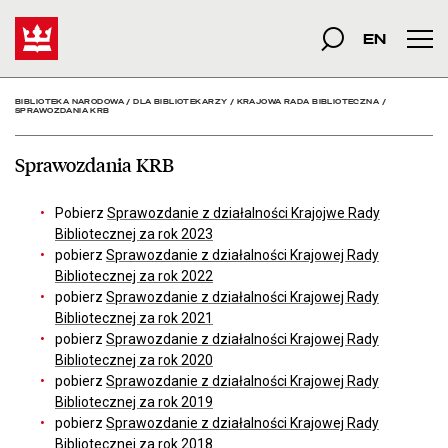
Sprawozdania KRB - Bib
Start
szukana fraza
Szukaj
EN
Men
BIBLIOTEKA NARODOWA
/
DLA BIBLIOTEKARZY
/
KRAJOWA RADA BIBLIOTECZNA
/
SPRAWOZDANIA KRB
Sprawozdania KRB
Pobierz
Sprawozdanie z działalności Krajojwe Rady
Bibliotecznej za rok 2023
pobierz
Sprawozdanie z działalności Krajowej Rady
Bibliotecznej za rok 2022
pobierz
Sprawozdanie z działalności Krajowej Rady
Bibliotecznej za rok 2021
pobierz
Sprawozdanie z działalności Krajowej Rady
Bibliotecznej za rok 2020
pobierz
Sprawozdanie z działalności Krajowej Rady
Bibliotecznej za rok 2019
pobierz
Sprawozdanie z działalności Krajowej Rady
Bibliotecznej za rok 2018