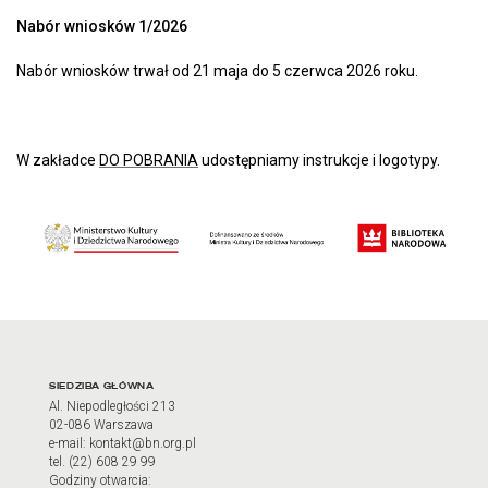
Nabór wniosków 1/2026
Nabór wniosków trwał od 21 maja do 5 czerwca 2026 roku.
W zakładce
DO POBRANIA
udostępniamy instrukcje i logotypy.
Adres oraz godziny otwarci
SIEDZIBA GŁÓWNA
Al. Niepodległości 213
02-086 Warszawa
e-mail: kontakt@bn.org.pl
tel. (22) 608 29 99
Godziny otwarcia: