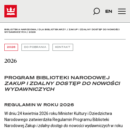
2026 - Biblioteka Narod
Start
szukana fraza
Szukaj
EN
Men
BIBLIOTEKA NARODOWA
/
DLA BIBLIOTEKARZY
/
ZAKUP I ZDALNY DOSTĘP DO NOWOŚCI
WYDAWNICZYCH
/
2026
2026
DO POBRANIA
KONTAKT
2026
PROGRAM BIBLIOTEKI NARODOWEJ
ZAKUP I ZDALNY DOSTĘP DO NOWOŚCI
WYDAWNICZYCH
REGULAMIN W ROKU 2026
W dniu 24 kwietnia 2026 roku Minister Kultury i Dziedzictwa
Narodowego zatwierdziła Regulamin Programu Biblioteki
Narodowej
Zakup i zdalny dostęp do nowości wydawniczych
w roku