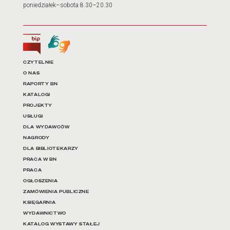
poniedziałek–sobota 8.30–20.30
Biuletyn Informacji Publicznej
Tłumacz języka migowego
Linki do najważniejszych dz
CZYTELNIE
O NAS
RAPORTY BN
KATALOGI
PROJEKTY
USŁUGI
DLA WYDAWCÓW
NAGRODY
DLA BIBLIOTEKARZY
PRACA W BN
PRACA
OGŁOSZENIA
ZAMÓWIENIA PUBLICZNE
KSIĘGARNIA
WYDAWNICTWO
KATALOG WYSTAWY STAŁEJ