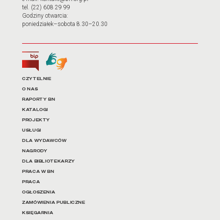
tel. (22) 608 29 99
Godziny otwarcia:
poniedziałek–sobota 8.30–20.30
Biuletyn Informacji Publicznej
Tłumacz języka migowego
Linki do najważniejszych dz
CZYTELNIE
O NAS
RAPORTY BN
KATALOGI
PROJEKTY
USŁUGI
DLA WYDAWCÓW
NAGRODY
DLA BIBLIOTEKARZY
PRACA W BN
PRACA
OGŁOSZENIA
ZAMÓWIENIA PUBLICZNE
KSIĘGARNIA