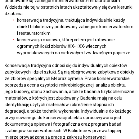
poddawane są zabiegom konserwatorsko-restauratorskim.
W dziedzinie tej w ostatnich latach ukształtowały się dwa kierunki
działania:
konserwacja tradycyjna, traktująca indywidualnie każdy
obiekt biblioteczny poddawany zabiegom konserwatorskim
i restauratorskim
konserwacja masowa, której celem jest ratowanie
ogromnych ilości zbiorów XIX- i XX-wiecznych
wyprodukowanych na nietrwałym tzw. kwaśnym papierze.
Konserwacja tradycyjna odnosi się do indywidualnych obiektów
zabytkowych i dzieł sztuki. Są nią obejmowane zabytkowe obiekty
ze zbiorów specjalnych BN oraz cymelia. Prace konserwatorskie
poprzedza ocena czystości mikrobiologicznej, analiza obiektu,
jego budowy, stanu zachowania, a także badania fizykochemiczne
materiałów, z których jest zbudowany. Badania mają na celu
identyfikację użytych materiałów i określenie stopnia ich
degradacji, a także techniki wykonania. Indywidualnie do każdego
przyjmowanego do konserwacji obiektu opracowywana jest
dokumentacja opisowa i fotograficzna oraz program badań
i zabiegów konserwatorskich. W Bibliotece w przeważającej
mierze prowadzone są prace z zakresu konserwacji