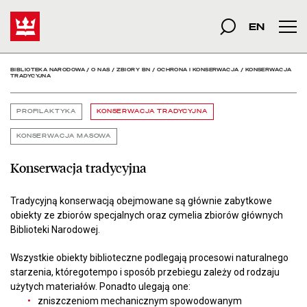
Konserwacja tradycyjna 
Start
szukana fraza
Szukaj
EN
Men
BIBLIOTEKA NARODOWA
/
O NAS
/
ZBIORY BN
/
OCHRONA I KONSERWACJA
/
KONSERWACJA
TRADYCYJNA
PROFILAKTYKA
KONSERWACJA TRADYCYJNA
KONSERWACJA MASOWA
Konserwacja tradycyjna
Tradycyjną konserwacją obejmowane są głównie zabytkowe
obiekty ze zbiorów specjalnych oraz cymelia zbiorów głównych
Biblioteki Narodowej.
Wszystkie obiekty biblioteczne podlegają procesowi naturalnego
starzenia, któregotempo i sposób przebiegu zależy od rodzaju
użytych materiałów. Ponadto ulegają one:
zniszczeniom mechanicznym spowodowanym