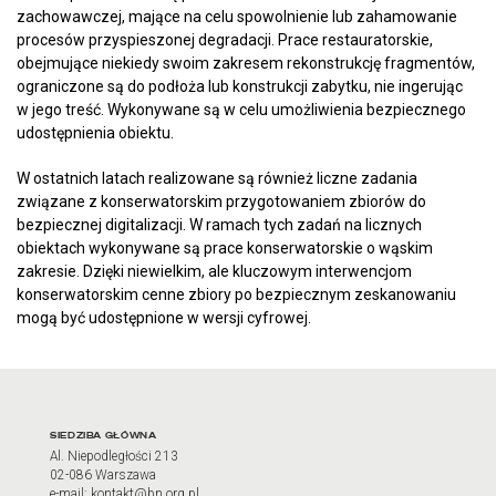
zachowawczej, mające na celu spowolnienie lub zahamowanie
procesów przyspieszonej degradacji. Prace restauratorskie,
obejmujące niekiedy swoim zakresem rekonstrukcję fragmentów,
ograniczone są do podłoża lub konstrukcji zabytku, nie ingerując
w jego treść. Wykonywane są w celu umożliwienia bezpiecznego
udostępnienia obiektu.
W ostatnich latach realizowane są również liczne zadania
związane z konserwatorskim przygotowaniem zbiorów do
bezpiecznej digitalizacji. W ramach tych zadań na licznych
obiektach wykonywane są prace konserwatorskie o wąskim
zakresie. Dzięki niewielkim, ale kluczowym interwencjom
konserwatorskim cenne zbiory po bezpiecznym zeskanowaniu
mogą być udostępnione w wersji cyfrowej.
Adres oraz godziny otwarci
SIEDZIBA GŁÓWNA
Al. Niepodległości 213
02-086 Warszawa
e-mail: kontakt@bn.org.pl