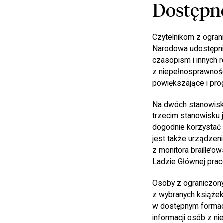
Dostępn
Czytelnikom z ogran
Narodowa udostępnia
czasopism i innych 
z niepełnosprawnoś
powiększające i pro
Na dwóch stanowisk
trzecim stanowisku
dogodnie korzystać 
jest także urządzen
z monitora braille’o
Ladzie Głównej prac
Osoby z ograniczon
z wybranych książek
w dostępnym formaci
informacji osób z n