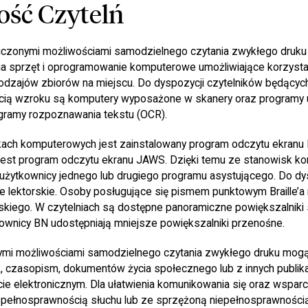
ość Czytelń
iczonymi możliwościami samodzielnego czytania zwykłego druku 
 sprzęt i oprogramowanie komputerowe umożliwiające korzystan
rodzajów zbiorów na miejscu. Do dyspozycji czytelników będący
cią wzroku są komputery wyposażone w skanery oraz programy 
gramy rozpoznawania tekstu (OCR).
ach komputerowych jest zainstalowany program odczytu ekranu 
 jest program odczytu ekranu JAWS. Dzięki temu ze stanowisk 
użytkownicy jednego lub drugiego programu asystującego. Do dys
ie lektorskie. Osoby posługujące się pismem punktowym Braille’
wskiego. W czytelniach są dostępne panoramiczne powiększalniki s
ownicy BN udostępniają mniejsze powiększalniki przenośne.
ymi możliwościami samodzielnego czytania zwykłego druku mogą
, czasopism, dokumentów życia społecznego lub z innych publika
e elektronicznym. Dla ułatwienia komunikowania się oraz wsparc
iepełnosprawnością słuchu lub ze sprzężoną niepełnosprawnością