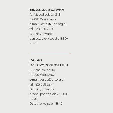
Adres oraz godziny otw
SIEDZIBA GŁÓWNA
Al. Niepodległości 213
02-086 Warszawa
e-mail: kontakt@bn.org.pl
tel. (22) 608 29 99
Godziny otwarcia:
poniedziałek–sobota 8.30–
20.30
PAŁAC
RZECZYPOSPOLITEJ
Pl. Krasińskich 3/5
00-207 Warszawa
e-mail: palac@bn.org.pl
tel. (22) 608 22 44
Godziny otwarcia:
środa–poniedziałek 11.00–
19.00
Ostatnie wejście: 18:45