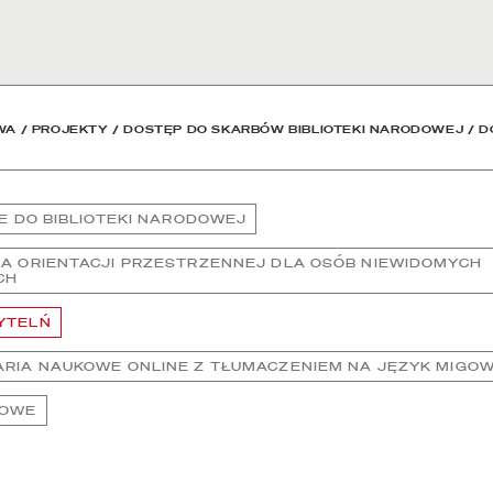
blioteka Narodowa
WA
/
PROJEKTY
/
DOSTĘP DO SKARBÓW BIBLIOTEKI NARODOWEJ
/
D
IE DO BIBLIOTEKI NARODOWEJ
A ORIENTACJI PRZESTRZENNEJ DLA OSÓB NIEWIDOMYCH
CH
YTELŃ
RIA NAUKOWE ONLINE Z TŁUMACZENIEM NA JĘZYK MIGOW
IOWE