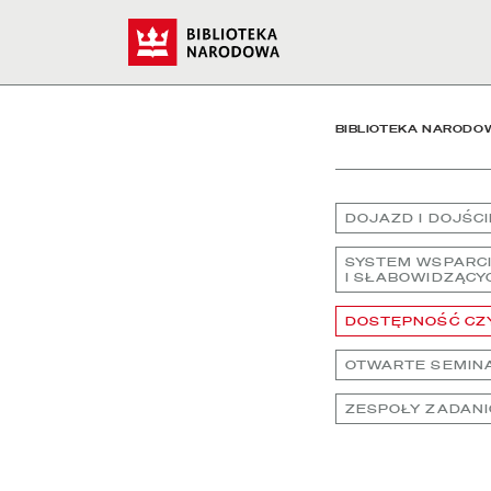
Dostępność Czytelń - Bi
Start
BIBLIOTEKA NARODO
DOJAZD I DOJŚC
SYSTEM WSPARCI
I SŁABOWIDZĄCY
DOSTĘPNOŚĆ CZ
OTWARTE SEMINA
ZESPOŁY ZADAN