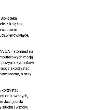
Biblioteka
ie z książek,
ch osobami
udźwiękowiające,
NVDA, natomiast na
komputerowych mogą
pozycji czytelników
a mogą skorzystać
tacjonarne, a przy
 korzystać
cji drukowanych,
ia dostępu do
 słuchu i wzroku –