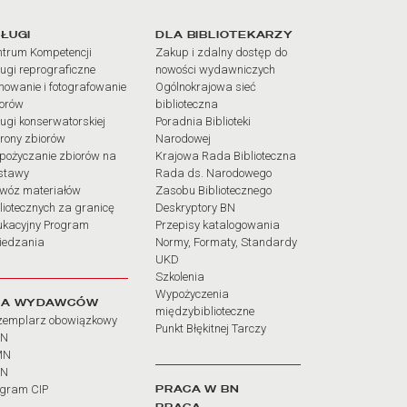
iałów
ŁUGI
DLA BIBLIOTEKARZY
trum Kompetencji
Zakup i zdalny dostęp do
ugi reprograficzne
nowości wydawniczych
mowanie i fotografowanie
Ogólnokrajowa sieć
iorów
biblioteczna
ugi konserwatorskiej
Poradnia Biblioteki
rony zbiorów
Narodowej
pożyczanie zbiorów na
Krajowa Rada Biblioteczna
stawy
Rada ds. Narodowego
wóz materiałów
Zasobu Bibliotecznego
liotecznych za granicę
Deskryptory BN
ukacyjny Program
Przepisy katalogowania
iedzania
Normy, Formaty, Standardy
UKD
Szkolenia
Wypożyczenia
LA WYDAWCÓW
międzybiblioteczne
zemplarz obowiązkowy
Punkt Błękitnej Tarczy
BN
MN
SN
PRACA W BN
ogram CIP
PRACA