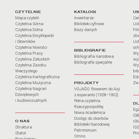
arcia
Linki do najważniejszych dz
CZYTELNIE
KATALOGI
US
Mapa czytelń
Inwentarze
Cen
Czytelnia Górna
Biblioteki cyfrowe
Usł
Czytelnia Dolna
Bazy danych
Fil
Czytelnia Encyklopedii
zb
i Słowników
Usł
Czytelnia Nowości
och
BIBLIOGRAFIE
Czytelnia Prasy
Wy
Bibliografia narodowa
Czytelnia Załuskich
wy
Bibliografie specjalne
Czytelnia Zasobu
Wy
Wieczystego
bib
Czytelnia Kartograficzna
Ed
Czytelnia Muzyczna
PROJEKTY
Zw
Czytelnia Nagrań
VOJAĜO. Rowerem do Azji
Dźwiękowych
z esperanto (1928–1932)
i Audiowizualnych
Pełna czytelnia
D
Rzeczypospolitej
Eg
Nowa Academica
IS
Dostęp do skarbów
O NAS
IS
Biblioteki Narodowej
Struktura
IS
Patrimonium
Statut
Pr
Omnis
Regulaminy