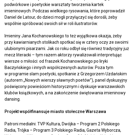
podwórkowe i poetyckie warsztaty tworzenia kartek
imieninowych. Podczas wielkiego rysowania, które poprowadził
Daniel de Latour, do dzieci mogli przyłączyć się dorośli, żeby
wspólnie spróbować swoich sił w roli ilustratorów.
Imieniny Jana Kochanowskiego to też wyjątkowa okazja, żeby
przy kawiarnianych stolikach spotkać się w cztery oczy ze swoimi
ulubionymi pisarzami. Jak co roku odbył się również tradycyjny już
mecz literacki – tym razem aktorzy rywalizowali interpretując
wiersze o miłości: od fraszek Kochanowskiego po liryki
Baczyńskiego i innych współczesnych autorów. Poza tym
w programie slam poetycki, spotkanie z Grzegorzem Uzdańskim
(autorem „Nowych wierszy sławnych poetów”), panel dyskusyjny
poświęcony powieściom historycznym i dyskusje warszawskich
klubów książkowych, a na zakończenie świętowania imieninowy
dansing.
Projekt współfinansuje miasto stołeczne Warszawa
Patroni medialni: TVP Kultura, Dwójka – Program 2 Polskiego
Radia, Trójka – Program 3 Polskiego Radia, Gazeta Wyborcza,