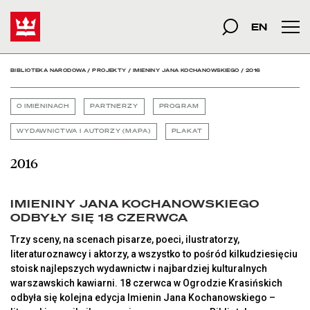
2016 - Biblioteka Narod
Start
szukana fraza
Szukaj
EN
Men
BIBLIOTEKA NARODOWA
/
PROJEKTY
/
IMIENINY JANA KOCHANOWSKIEGO
/
2016
O IMIENINACH
PARTNERZY
PROGRAM
WYDAWNICTWA I AUTORZY (MAPA)
PLAKAT
2016
IMIENINY JANA KOCHANOWSKIEGO
ODBYŁY SIĘ 18 CZERWCA
Trzy sceny, na scenach pisarze, poeci, ilustratorzy,
literaturoznawcy i aktorzy, a wszystko to pośród kilkudziesięciu
stoisk najlepszych wydawnictw i najbardziej kulturalnych
warszawskich kawiarni. 18 czerwca w Ogrodzie Krasińskich
odbyła się kolejna edycja Imienin Jana Kochanowskiego –