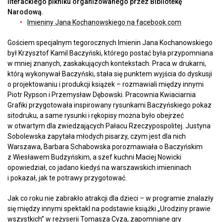
literackiego pikniku organizowanego przez Bibliotekę
Narodową.
Imieniny Jana Kochanowskiego na facebook.com
Gościem specjalnym tegorocznych Imienin Jana Kochanowskiego
był Krzysztof Kamil Baczyński, którego postać była przypomniana
w mniej znanych, zaskakujących kontekstach. Praca w drukarni,
którą wykonywał Baczyński, stała się punktem wyjścia do dyskusji
o projektowaniu i produkcji książek – rozmawiali między innymi
Piotr Rypson i Przemysław Dębowski. Pracownia Kwiaciarnia
Grafiki przygotowała inspirowany rysunkami Baczyńskiego pokaz
sitodruku, a same rysunki i rękopisy można było obejrzeć
w otwartym dla zwiedzających Pałacu Rzeczypospolitej. Justyna
Sobolewska zapytała młodych pisarzy, czym jest dla nich
Warszawa, Barbara Schabowska porozmawiała o Baczyńskim
z Wiesławem Budzyńskim, a szef kuchni Maciej Nowicki
opowiedział, co jadano kiedyś na warszawskich imieninach
i pokazał, jak te potrawy przygotować.
Jak co roku nie zabrakło atrakcji dla dzieci – w programie znalazły
się między innymi spektakl na podstawie książki „Urodziny prawie
wszystkich” w reżyserii Tomasza Cyza, zapomniane gry