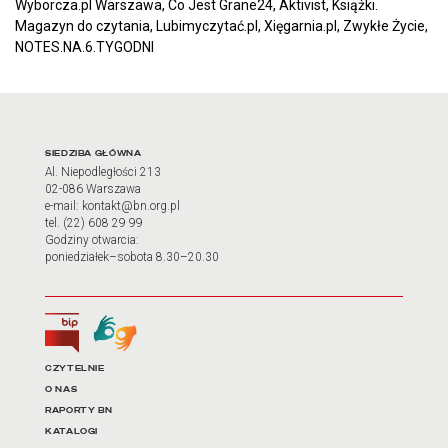
Wyborcza.pl Warszawa, Co Jest Grane24, Aktivist, Książki.
Magazyn do czytania, Lubimyczytać.pl, Xięgarnia.pl, Zwykłe Życie,
NOTES.NA.6.TYGODNI
Adres oraz godziny otwarci
SIEDZIBA GŁÓWNA
Al. Niepodległości 213
02-086 Warszawa
e-mail: kontakt@bn.org.pl
tel. (22) 608 29 99
Godziny otwarcia:
poniedziałek–sobota 8.30–20.30
Biuletyn Informacji Publicznej
Tłumacz języka migowego
Linki do najważniejszych dz
CZYTELNIE
O NAS
RAPORTY BN
KATALOGI