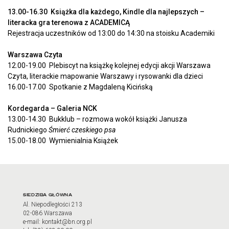
13.00-16.30 Książka dla każdego, Kindle dla najlepszych –
literacka gra terenowa z ACADEMICĄ
Rejestracja uczestników od 13:00 do 14:30 na stoisku Academiki
Warszawa Czyta
12.00-19.00 Plebiscyt na książkę kolejnej edycji akcji Warszawa
Czyta, literackie mapowanie Warszawy i rysowanki dla dzieci
16.00-17.00 Spotkanie z Magdaleną Kicińską
Kordegarda – Galeria NCK
13.00-14.30 Bukklub – rozmowa wokół książki Janusza
Rudnickiego
Śmierć czeskiego psa
15.00-18.00 Wymienialnia Książek
Adres oraz godziny otwarci
SIEDZIBA GŁÓWNA
Al. Niepodległości 213
02-086 Warszawa
e-mail: kontakt@bn.org.pl