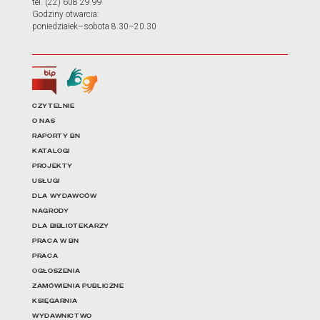
tel. (22) 608 29 99
Godziny otwarcia:
poniedziałek–sobota 8.30–20.30
Biuletyn Informacji Publicznej
Tłumacz języka migowego
Linki do najważniejszych dz
CZYTELNIE
O NAS
RAPORTY BN
KATALOGI
PROJEKTY
USŁUGI
DLA WYDAWCÓW
NAGRODY
DLA BIBLIOTEKARZY
PRACA W BN
PRACA
OGŁOSZENIA
ZAMÓWIENIA PUBLICZNE
KSIĘGARNIA
WYDAWNICTWO