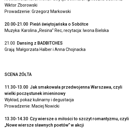
Wiktor Zborowski
Prowadzenie: Grzegorz Markowski
20.00-21.00 Pieśń świętojańska o Sobótce
Muzyka: Karolina „Resina” Rec, recytacja: Iwona Bielska
21.00
Dansing z BADBITCHES
Grają: Małgorzata Halber i Anna Chojnacka
SCENA ŻÓŁTA
11.30-13.00 Jak smakowała przedwojenna Warszawa, czyli
wielki poczęstunek imieninowy
Wykład, pokaz kulinarny i degustacja
Prowadzenie: Maciej Nowicki
13.30-14.30 Czy wiersze o miłości to szczyt romantyzmu, czyli
„Nowe wiersze sławnych poetów” w akcji