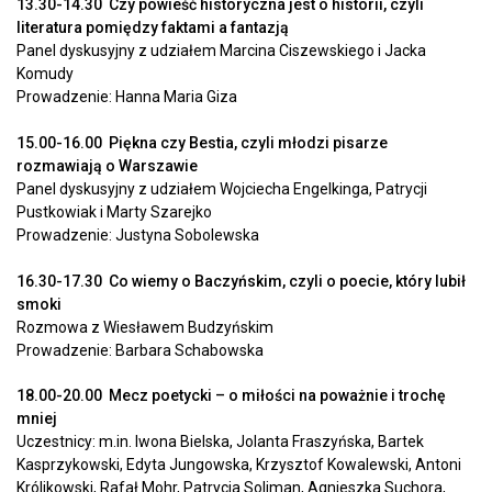
13.30-14.30 Czy powieść historyczna jest o historii, czyli
literatura pomiędzy faktami a fantazją
Panel dyskusyjny z udziałem Marcina Ciszewskiego i Jacka
Komudy
Prowadzenie: Hanna Maria Giza
15.00-16.00 Piękna czy Bestia, czyli młodzi pisarze
rozmawiają o Warszawie
Panel dyskusyjny z udziałem Wojciecha Engelkinga, Patrycji
Pustkowiak i Marty Szarejko
Prowadzenie: Justyna Sobolewska
16.30-17.30 Co wiemy o Baczyńskim, czyli o poecie, który lubił
smoki
Rozmowa z Wiesławem Budzyńskim
Prowadzenie: Barbara Schabowska
18.00-20.00 Mecz poetycki – o miłości na poważnie i trochę
mniej
Uczestnicy: m.in. Iwona Bielska, Jolanta Fraszyńska, Bartek
Kasprzykowski, Edyta Jungowska, Krzysztof Kowalewski, Antoni
Królikowski, Rafał Mohr, Patrycja Soliman, Agnieszka Suchora,