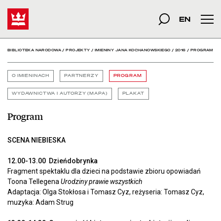
Program - Biblioteka Na
Start
szukana fraza
Szukaj
EN
Men
BIBLIOTEKA NARODOWA
/
PROJEKTY
/
IMIENINY JANA KOCHANOWSKIEGO
/
2016
/
PROGRAM
O IMIENINACH
PARTNERZY
PROGRAM
WYDAWNICTWA I AUTORZY (MAPA)
PLAKAT
Program
SCENA NIEBIESKA
12.00-13.00 Dzieńdobrynka
Fragment spektaklu dla dzieci na podstawie zbioru opowiadań
Toona Tellegena
Urodziny prawie wszystkich
Adaptacja: Olga Stokłosa i Tomasz Cyz, reżyseria: Tomasz Cyz,
muzyka: Adam Strug