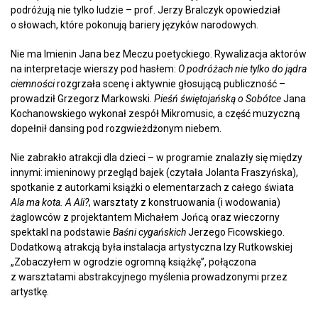
podróżują nie tylko ludzie – prof. Jerzy Bralczyk opowiedział
o słowach, które pokonują bariery języków narodowych.
Nie ma Imienin Jana bez Meczu poetyckiego. Rywalizacja aktorów
na interpretacje wierszy pod hasłem:
O podróżach nie tylko do jądra
ciemności
rozgrzała scenę i aktywnie głosującą publiczność –
prowadził Grzegorz Markowski.
Pieśń świętojańską o Sobótce
Jana
Kochanowskiego wykonał zespół Mikromusic, a część muzyczną
dopełnił dansing pod rozgwieżdżonym niebem.
Nie zabrakło atrakcji dla dzieci – w programie znalazły się między
innymi: imieninowy przegląd bajek (czytała Jolanta Fraszyńska),
spotkanie z autorkami książki o elementarzach z całego świata
Ala ma kota. A Ali?
, warsztaty z konstruowania (i wodowania)
żaglowców z projektantem Michałem Jońcą oraz wieczorny
spektakl na podstawie
Baśni cygańskich
Jerzego Ficowskiego.
Dodatkową atrakcją była instalacja artystyczna Izy Rutkowskiej
„Zobaczyłem w ogrodzie ogromną książkę”, połączona
z warsztatami abstrakcyjnego myślenia prowadzonymi przez
artystkę.