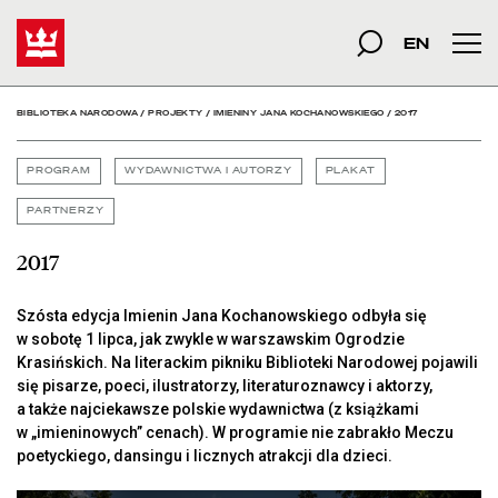
2017 - Biblioteka Narod
Start
szukana fraza
Szukaj
EN
Men
BIBLIOTEKA NARODOWA
/
PROJEKTY
/
IMIENINY JANA KOCHANOWSKIEGO
/
2017
PROGRAM
WYDAWNICTWA I AUTORZY
PLAKAT
PARTNERZY
2017
Szósta edycja Imienin Jana Kochanowskiego odbyła się
w sobotę 1 lipca, jak zwykle w warszawskim Ogrodzie
Krasińskich. Na literackim pikniku Biblioteki Narodowej pojawili
się pisarze, poeci, ilustratorzy, literaturoznawcy i aktorzy,
a także najciekawsze polskie wydawnictwa (z książkami
w „imieninowych” cenach). W programie nie zabrakło Meczu
poetyckiego, dansingu i licznych atrakcji dla dzieci.