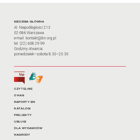
Adres oraz godziny otwarci
SIEDZIBA GŁÓWNA
Al. Niepodległości 213
02-086 Warszawa
e-mail: kontakt@bn.org.pl
tel. (22) 608 29 99
Godziny otwarcia:
poniedziałek–sobota 8.30–20.30
Biuletyn Informacji Publicznej
Tłumacz języka migowego
Linki do najważniejszych dz
CZYTELNIE
O NAS
RAPORTY BN
KATALOGI
PROJEKTY
USŁUGI
DLA WYDAWCÓW
NAGRODY