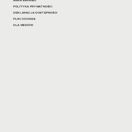
MAPA SERWISU
POLITYKA PRYWATNOŚCI
DEKLARACJA DOSTĘPNOŚCI
PLIKI COOKIES
DLA MEDIÓW