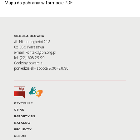
Mapa do pobrania w formacie PDF
Adres oraz godziny otwarci
SIEDZIBA GŁÓWNA
Al. Niepodległości 213
02-086 Warszawa
e-mail: kontakt@bn.org.pl
tel. (22) 608 29 99
Godziny otwarcia:
poniedziałek–sobota 8.30–20.30
Biuletyn Informacji Publicznej
Tłumacz języka migowego
Linki do najważniejszych dz
CZYTELNIE
O NAS
RAPORTY BN
KATALOGI
PROJEKTY
USŁUGI