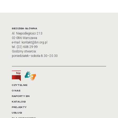
Adres oraz godziny otwarci
SIEDZIBA GŁÓWNA
Al. Niepodległości 213
02-086 Warszawa
e-mail: kontakt@bn.org.pl
tel. (22) 608 29 99
Godziny otwarcia:
poniedziałek–sobota 8.30–20.30
Biuletyn Informacji Publicznej
Tłumacz języka migowego
Linki do najważniejszych dz
CZYTELNIE
O NAS
RAPORTY BN
KATALOGI
PROJEKTY
USŁUGI