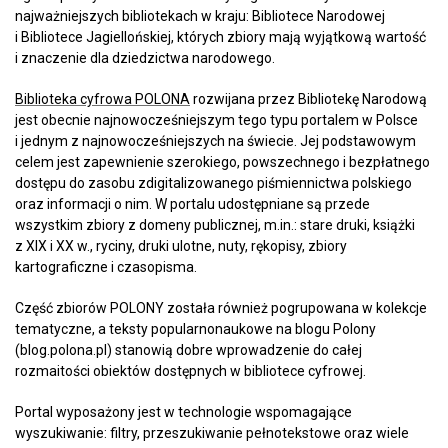
najważniejszych bibliotekach w kraju: Bibliotece Narodowej
i Bibliotece Jagiellońskiej, których zbiory mają wyjątkową wartość
i znaczenie dla dziedzictwa narodowego.
Biblioteka cyfrowa POLONA
rozwijana przez Bibliotekę Narodową
jest obecnie najnowocześniejszym tego typu portalem w Polsce
i jednym z najnowocześniejszych na świecie. Jej podstawowym
celem jest zapewnienie szerokiego, powszechnego i bezpłatnego
dostępu do zasobu zdigitalizowanego piśmiennictwa polskiego
oraz informacji o nim. W portalu udostępniane są przede
wszystkim zbiory z domeny publicznej, m.in.: stare druki, książki
z XIX i XX w., ryciny, druki ulotne, nuty, rękopisy, zbiory
kartograficzne i czasopisma.
Część zbiorów POLONY została również pogrupowana w kolekcje
tematyczne, a teksty popularnonaukowe na blogu Polony
(blog.polona.pl) stanowią dobre wprowadzenie do całej
rozmaitości obiektów dostępnych w bibliotece cyfrowej.
Portal wyposażony jest w technologie wspomagające
wyszukiwanie: filtry, przeszukiwanie pełnotekstowe oraz wiele