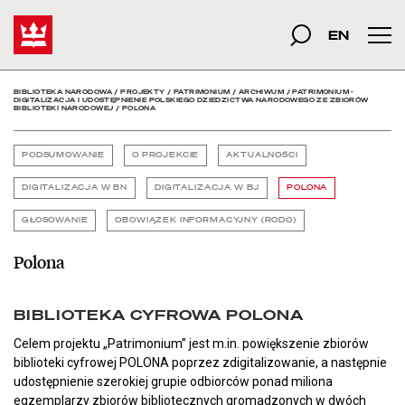
Polona - Biblioteka Nar
Start
szukana fraza
Szukaj
EN
Men
BIBLIOTEKA NARODOWA
/
PROJEKTY
/
PATRIMONIUM
/
ARCHIWUM
/
PATRIMONIUM -
DIGITALIZACJA I UDOSTĘPNIENIE POLSKIEGO DZIEDZICTWA NARODOWEGO ZE ZBIORÓW
BIBLIOTEKI NARODOWEJ
/
POLONA
PODSUMOWANIE
O PROJEKCIE
AKTUALNOŚCI
DIGITALIZACJA W BN
DIGITALIZACJA W BJ
POLONA
GŁOSOWANIE
OBOWIĄZEK INFORMACYJNY (RODO)
Polona
BIBLIOTEKA CYFROWA POLONA
Celem projektu „Patrimonium” jest m.in. powiększenie zbiorów
biblioteki cyfrowej POLONA poprzez zdigitalizowanie, a następnie
udostępnienie szerokiej grupie odbiorców ponad miliona
egzemplarzy zbiorów bibliotecznych gromadzonych w dwóch