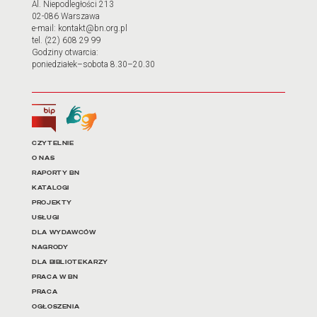
Al. Niepodległości 213
02-086 Warszawa
e-mail: kontakt@bn.org.pl
tel. (22) 608 29 99
Godziny otwarcia:
poniedziałek–sobota 8.30–20.30
Biuletyn Informacji Publicznej
Tłumacz języka migowego
Linki do najważniejszych dz
CZYTELNIE
O NAS
RAPORTY BN
KATALOGI
PROJEKTY
USŁUGI
DLA WYDAWCÓW
NAGRODY
DLA BIBLIOTEKARZY
PRACA W BN
PRACA
OGŁOSZENIA