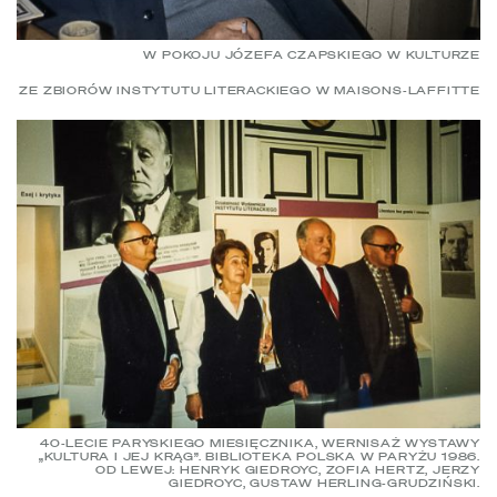
W POKOJU JÓZEFA CZAPSKIEGO W KULTURZE
ZE ZBIORÓW INSTYTUTU LITERACKIEGO W MAISONS-LAFFITTE
40-LECIE PARYSKIEGO MIESIĘCZNIKA, WERNISAŻ WYSTAWY
„KULTURA I JEJ KRĄG”. BIBLIOTEKA POLSKA W PARYŻU 1986.
OD LEWEJ: HENRYK GIEDROYC, ZOFIA HERTZ, JERZY
GIEDROYC, GUSTAW HERLING-GRUDZIŃSKI.