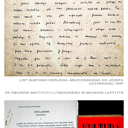
LIST GUSTAWA HERLINGA-GRUDZIŃSKIEGO DO JÓZEFA
CZAPSKIEGO, 1947
ZE ZBIORÓW INSTYTUTU LITERACKIEGO W MAISONS-LAFFITTE