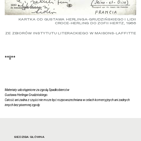
KARTKA OD GUSTAWA HERLINGA-GRUDZIŃSKIEGO I LIDII
CROCE-HERLING DO ZOFII HERTZ, 1966
ZE ZBIORÓW INSTYTUTU LITERACKIEGO W MAISONS-LAFFITTE
**||**
Materiały udostępnione za zgodą Spadkobierców
Gustawa Herlinga-Grudzińskiego.
Całość ani żadna z części nie może być rozpowszechniana w celach komercyjnych ani żadnych
innych bez pisemnej zgody.
Adres oraz godziny otwarci
SIEDZIBA GŁÓWNA