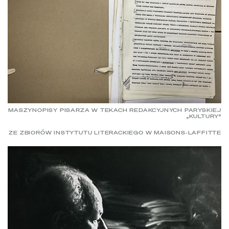
MASZYNOPISY PISARZA W TEKACH REDAKCYJNYCH PARYSKIEJ
„KULTURY”
ZE ZBIORÓW INSTYTUTU LITERACKIEGO W MAISONS-LAFFITTE