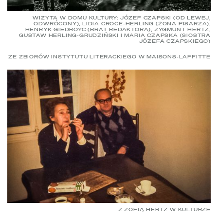
WIZYTA W DOMU KULTURY: JÓZEF CZAPSKI (OD LEWEJ,
ODWRÓCONY), LIDIA CROCE-HERLING (ŻONA PISARZA),
HENRYK GIEDROYC (BRAT REDAKTORA), ZYGMUNT HERTZ,
GUSTAW HERLING-GRUDZIŃSKI I MARIA CZAPSKA (SIOSTRA
JÓZEFA CZAPSKIEGO)
ZE ZBIORÓW INSTYTUTU LITERACKIEGO W MAISONS-LAFFITTE
Z ZOFIĄ HERTZ W KULTURZE