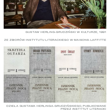
GUSTAW HERLING-GRUDZIŃSKI W KULTURZE, 1991
ZE ZBIORÓW INSTYTUTU LITERACKIEGO W MAISONS-LAFFITTE
DZIEŁA GUSTAWA HERLINGA-GRUDZIŃSKIEGO, PUBLIKOWANE
PRZEZ INSTYTUT LITERACKI