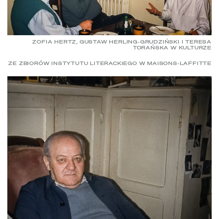
ZOFIA HERTZ, GUSTAW HERLING-GRUDZIŃSKI I TERESA
TORAŃSKA W KULTURZE
ZE ZBIORÓW INSTYTUTU LITERACKIEGO W MAISONS-LAFFITTE