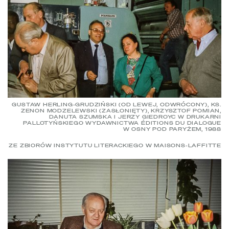
GUSTAW HERLING-GRUDZIŃSKI (OD LEWEJ, ODWRÓCONY), KS.
ZENON MODZELEWSKI (ZASŁONIĘTY), KRZYSZTOF POMIAN,
DANUTA SZUMSKA I JERZY GIEDROYC W DRUKARNI
PALLOTYŃSKIEGO WYDAWNICTWA ÉDITIONS DU DIALOGUE
W OSNY POD PARYŻEM, 1988
ZE ZBIORÓW INSTYTUTU LITERACKIEGO W MAISONS-LAFFITTE