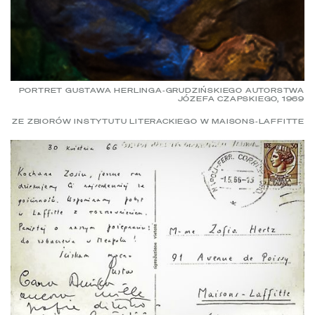
PORTRET GUSTAWA HERLINGA-GRUDZIŃSKIEGO AUTORSTWA
JÓZEFA CZAPSKIEGO, 1969
ZE ZBIORÓW INSTYTUTU LITERACKIEGO W MAISONS-LAFFITTE