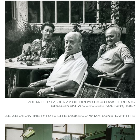
ZOFIA HERTZ, JERZY GIEDROYC I GUSTAW HERLING-
GRUDZIŃSKI W OGRODZIE KULTURY, 1987
ZE ZBIORÓW INSTYTUTU LITERACKIEGO W MAISONS-LAFFITTE