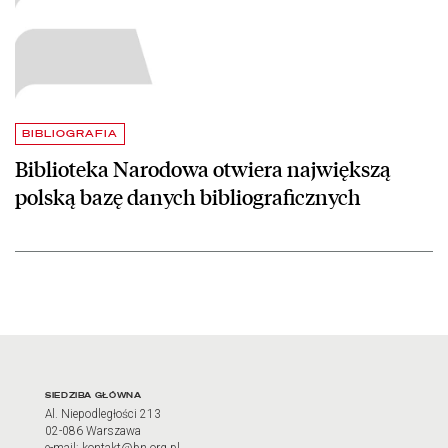
BIBLIOGRAFIA
Biblioteka Narodowa otwiera największą
polską bazę danych bibliograficznych
Adres oraz godziny otwarci
SIEDZIBA GŁÓWNA
Al. Niepodległości 213
02-086 Warszawa
e-mail: kontakt@bn.org.pl