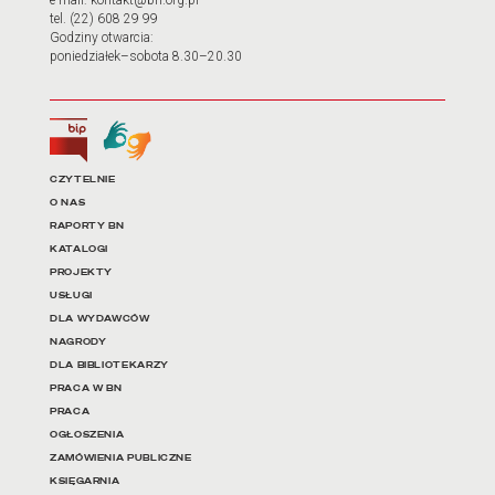
tel. (22) 608 29 99
Godziny otwarcia:
poniedziałek–sobota 8.30–20.30
Biuletyn Informacji Publicznej
Tłumacz języka migowego
Linki do najważniejszych dz
CZYTELNIE
O NAS
RAPORTY BN
KATALOGI
PROJEKTY
USŁUGI
DLA WYDAWCÓW
NAGRODY
DLA BIBLIOTEKARZY
PRACA W BN
PRACA
OGŁOSZENIA
ZAMÓWIENIA PUBLICZNE
KSIĘGARNIA