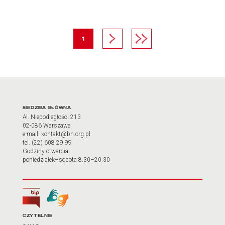
strona
Następna strona
Ostatnia strona
1
Adres oraz godziny otwarci
SIEDZIBA GŁÓWNA
Al. Niepodległości 213
02-086 Warszawa
e-mail: kontakt@bn.org.pl
tel. (22) 608 29 99
Godziny otwarcia:
poniedziałek–sobota 8.30–20.30
Biuletyn Informacji Publicznej
Tłumacz języka migowego
Linki do najważniejszych dz
CZYTELNIE