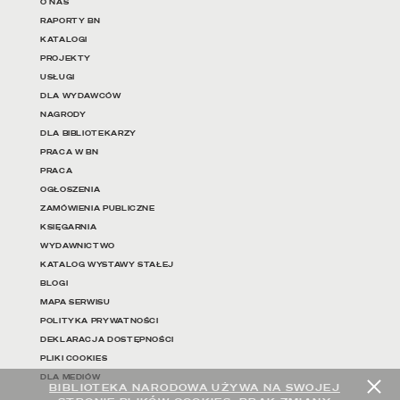
O NAS
RAPORTY BN
KATALOGI
PROJEKTY
USŁUGI
DLA WYDAWCÓW
NAGRODY
DLA BIBLIOTEKARZY
PRACA W BN
PRACA
OGŁOSZENIA
ZAMÓWIENIA PUBLICZNE
KSIĘGARNIA
WYDAWNICTWO
KATALOG WYSTAWY STAŁEJ
BLOGI
MAPA SERWISU
POLITYKA PRYWATNOŚCI
DEKLARACJA DOSTĘPNOŚCI
PLIKI COOKIES
DLA MEDIÓW
BIBLIOTEKA NARODOWA UŻYWA NA SWOJEJ