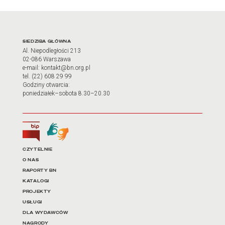
Adres oraz godziny otwarci
SIEDZIBA GŁÓWNA
Al. Niepodległości 213
02-086 Warszawa
e-mail: kontakt@bn.org.pl
tel. (22) 608 29 99
Godziny otwarcia:
poniedziałek–sobota 8.30–20.30
Biuletyn Informacji Publicznej
Tłumacz języka migowego
Linki do najważniejszych dz
CZYTELNIE
O NAS
RAPORTY BN
KATALOGI
PROJEKTY
USŁUGI
DLA WYDAWCÓW
NAGRODY