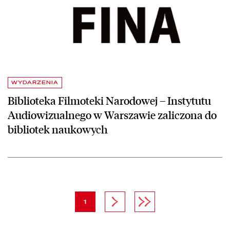
WYDARZENIA
Biblioteka Filmoteki Narodowej – Instytutu
Audiowizualnego w Warszawie zaliczona do
bibliotek naukowych
strona
Następna strona
Ostatnia strona
1