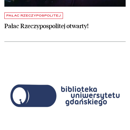
PAŁAC RZECZYPOSPOLITEJ
Pałac Rzeczypospolitej otwarty!
czytaj więcej o Biblioteka Narodowa i Uniwersytet Gdański podpis