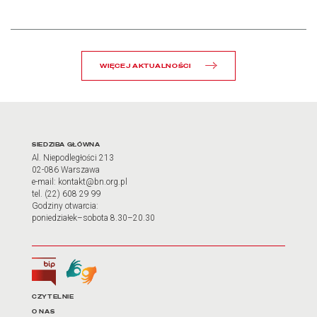
WIĘCEJ AKTUALNOŚCI
Adres oraz godziny otwarci
SIEDZIBA GŁÓWNA
Al. Niepodległości 213
02-086 Warszawa
e-mail: kontakt@bn.org.pl
tel. (22) 608 29 99
Godziny otwarcia:
poniedziałek–sobota 8.30–20.30
Biuletyn Informacji Publicznej
Tłumacz języka migowego
Linki do najważniejszych dz
CZYTELNIE
O NAS