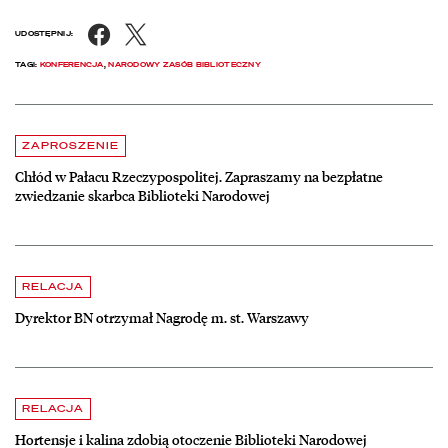
Facebook
X
UDOSTĘPNIJ:
TAGI:
KONFERENCJA
,
NARODOWY ZASÓB BIBLIOTECZNY
Aktualności
czytaj więcej o Chłód w Pałacu Rzeczypospolitej. Zapraszamy na be
ZAPROSZENIE
Chłód w Pałacu Rzeczypospolitej. Zapraszamy na bezpłatne
zwiedzanie skarbca Biblioteki Narodowej
czytaj więcej o Dyrektor BN otrzymał Nagrodę m. st. Warszawy
RELACJA
Dyrektor BN otrzymał Nagrodę m. st. Warszawy
czytaj więcej o Hortensje i kalina zdobią otoczenie Biblioteki Narodow
RELACJA
Hortensje i kalina zdobią otoczenie Biblioteki Narodowej