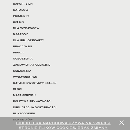
RAPORTY BN
KATALOGI
PROJEKTY
USŁUGI
DLA WYDAWCÓW
NAGRODY
DLA BIBLIOTEKARZY
PRACA W BN
PRACA
OGŁOSZENIA
ZAMÓWIENIA PUBLICZNE
KSIĘGARNIA
WYDAWNICTWO
KATALOG WYSTAWY STAŁEJ
BLOGI
MAPA SERWISU
POLITYKA PRYWATNOŚCI
DEKLARACJA DOSTĘPNOŚCI
PLIKI COOKIES
DLA MEDIÓW
BIBLIOTEKA NARODOWA UŻYWA NA SWOJEJ
STRONIE PLIKÓW COOKIES. BRAK ZMIANY