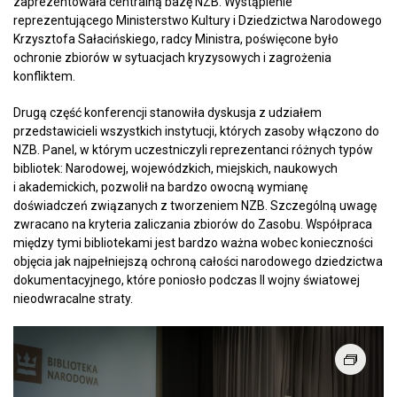
zaprezentowała centralną bazę NZB. Wystąpienie
reprezentującego Ministerstwo Kultury i Dziedzictwa Narodowego
Krzysztofa Sałacińskiego, radcy Ministra, poświęcone było
ochronie zbiorów w sytuacjach kryzysowych i zagrożenia
konfliktem.
Drugą część konferencji stanowiła dyskusja z udziałem
przedstawicieli wszystkich instytucji, których zasoby włączono do
NZB. Panel, w którym uczestniczyli reprezentanci różnych typów
bibliotek: Narodowej, wojewódzkich, miejskich, naukowych
i akademickich, pozwolił na bardzo owocną wymianę
doświadczeń związanych z tworzeniem NZB. Szczególną uwagę
zwracano na kryteria zaliczania zbiorów do Zasobu. Współpraca
między tymi bibliotekami jest bardzo ważna wobec konieczności
objęcia jak najpełniejszą ochroną całości narodowego dziedzictwa
dokumentacyjnego, które poniosło podczas II wojny światowej
nieodwracalne straty.