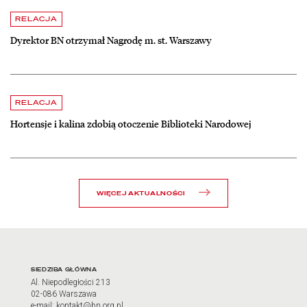
czytaj więcej o Dyrektor BN otrzymał Nagrodę m. st. Warszawy
RELACJA
Dyrektor BN otrzymał Nagrodę m. st. Warszawy
czytaj więcej o Hortensje i kalina zdobią otoczenie Biblioteki Narodow
RELACJA
Hortensje i kalina zdobią otoczenie Biblioteki Narodowej
WIĘCEJ AKTUALNOŚCI
Adres oraz godziny otwarci
SIEDZIBA GŁÓWNA
Al. Niepodległości 213
02-086 Warszawa
e-mail: kontakt@bn.org.pl