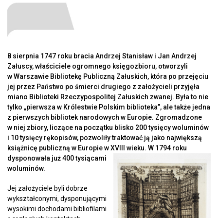
8 sierpnia 1747 roku bracia Andrzej Stanisław i Jan Andrzej
Załuscy, właściciele ogromnego księgozbioru, otworzyli
w Warszawie Bibliotekę Publiczną Załuskich, która po przejęciu
jej przez Państwo po śmierci drugiego z założycieli przyjęła
miano Biblioteki Rzeczypospolitej Załuskich zwanej. Była to nie
tylko „pierwsza w Królestwie Polskim biblioteka”, ale także jedna
z pierwszych bibliotek narodowych w Europie. Zgromadzone
w niej zbiory, liczące na początku blisko 200 tysięcy woluminów
i 10 tysięcy rękopisów, pozwoliły traktować ją jako największą
książnicę publiczną w Europie w XVIII wieku. W 1794 roku
dysponowała już 400 tysiącami
woluminów.
Jej założyciele byli dobrze
wykształconymi, dysponującymi
wysokimi dochodami bibliofilami