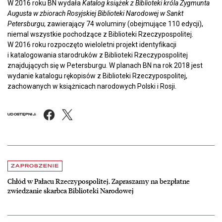
W 2016 roku BN wydała
Katalog książek z Biblioteki króla Zygmunta
Augusta w zbiorach Rosyjskiej Biblioteki Narodowej w Sankt
Petersburgu
,
zawierający 74 woluminy (obejmujące 110 edycji),
niemal wszystkie pochodzące z Biblioteki Rzeczypospolitej.
W 2016 roku rozpoczęto wieloletni projekt identyfikacji
i katalogowania starodruków z Biblioteki Rzeczypospolitej
znajdujących się w Petersburgu. W planach BN na rok 2018 jest
wydanie katalogu rękopisów z Biblioteki Rzeczypospolitej,
zachowanych w książnicach narodowych Polski i Rosji.
Facebook
X
UDOSTĘPNIJ:
Aktualności
czytaj więcej o Chłód w Pałacu Rzeczypospolitej. Zapraszamy na be
ZAPROSZENIE
Chłód w Pałacu Rzeczypospolitej. Zapraszamy na bezpłatne
zwiedzanie skarbca Biblioteki Narodowej