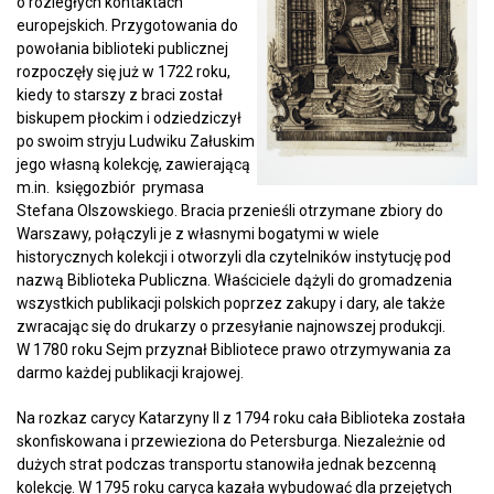
o rozległych kontaktach
europejskich. Przygotowania do
powołania biblioteki publicznej
rozpoczęły się już w 1722 roku,
kiedy to starszy z braci został
biskupem płockim i odziedziczył
po swoim stryju Ludwiku Załuskim
jego własną kolekcję, zawierającą
m.in. księgozbiór prymasa
Stefana Olszowskiego. Bracia przenieśli otrzymane zbiory do
Warszawy, połączyli je z własnymi bogatymi w wiele
historycznych kolekcji i otworzyli dla czytelników instytucję pod
nazwą Biblioteka Publiczna. Właściciele dążyli do gromadzenia
wszystkich publikacji polskich poprzez zakupy i dary, ale także
zwracając się do drukarzy o przesyłanie najnowszej produkcji.
W 1780 roku Sejm przyznał Bibliotece prawo otrzymywania za
darmo każdej publikacji krajowej.
Na rozkaz carycy Katarzyny II z 1794 roku cała Biblioteka została
skonfiskowana i przewieziona do Petersburga. Niezależnie od
dużych strat podczas transportu stanowiła jednak bezcenną
kolekcję. W 1795 roku caryca kazała wybudować dla przejętych