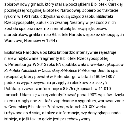
zbiorów nowy gmach, który stał się początkiem Biblioteki Carskiej,
późniejszej rosyjskiej Biblioteki Narodowej. Dopiero po traktacie
ryskim w 1921 roku odzyskano dużą część zasobu Biblioteki
Rzeczypospolitej Załuskich zwanej. Niestety większość z nich
została spalona razem z niemal całą kolekcją rękopisów,
starodruków, grafiki i map Biblioteki Narodowej przez okupujących
Warszawę Niemców w 1944 r.
Biblioteka Narodowa od kilku lat bardzo intensywnie rejestruje
nierewindykowane fragmenty Biblioteki Rzeczypospolitej
w Petersburgu. W 2013 roku BN opublikowała
Inwentarz rękopisów
Biblioteki Załuskich w Cesarskiej Bibliotece Publicznej
. Jest to spis
rękopisów, który powstał w Petersburgu w latach 1806–1807
podczas wypakowywania przejętych obiektów ze skrzyń.
Publikacja zawiera informacje o 8 576 rękopisach w 11 010
tomach. Udało się w niej zidentyfikować ponad 90% wpisów, dzięki
czemu mogły one zostać uzupełnione o sygnatury, wprowadzone
w Cesarskiej Bibliotece Publicznej w latach 40. XIX wieku
i używane do dzisiaj, a także o informację, czy dany rękopis nadal
istnieje, a jeśli tak, to gdzie jest przechowywany.