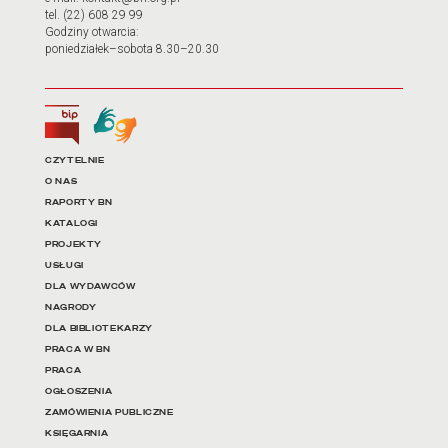
tel. (22) 608 29 99
Godziny otwarcia:
poniedziałek–sobota 8.30–20.30
Biuletyn Informacji Publicznej
Tłumacz języka migowego
Linki do najważniejszych dz
CZYTELNIE
O NAS
RAPORTY BN
KATALOGI
PROJEKTY
USŁUGI
DLA WYDAWCÓW
NAGRODY
DLA BIBLIOTEKARZY
PRACA W BN
PRACA
OGŁOSZENIA
ZAMÓWIENIA PUBLICZNE
KSIĘGARNIA