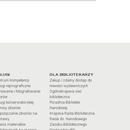
iałów
ŁUGI
DLA BIBLIOTEKARZY
trum Kompetencji
Zakup i zdalny dostęp do
ugi reprograficzne
nowości wydawniczych
mowanie i fotografowanie
Ogólnokrajowa sieć
iorów
biblioteczna
ugi konserwatorskiej
Poradnia Biblioteki
rony zbiorów
Narodowej
pożyczanie zbiorów na
Krajowa Rada Biblioteczna
stawy
Rada ds. Narodowego
wóz materiałów
Zasobu Bibliotecznego
liotecznych za granicę
Deskryptory BN