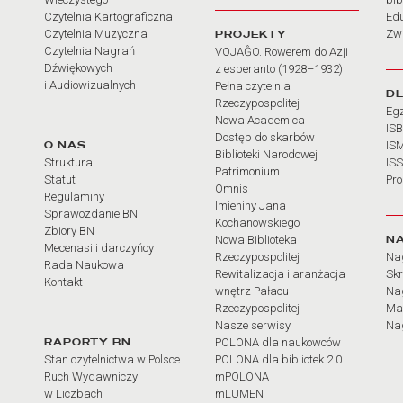
Czytelnia Kartograficzna
Ed
Czytelnia Muzyczna
PROJEKTY
Zw
Czytelnia Nagrań
VOJAĜO. Rowerem do Azji
Dźwiękowych
z esperanto (1928–1932)
i Audiowizualnych
Pełna czytelnia
D
Rzeczypospolitej
Eg
Nowa Academica
IS
Dostęp do skarbów
O NAS
IS
Biblioteki Narodowej
Struktura
IS
Patrimonium
Statut
Pr
Omnis
Regulaminy
Imieniny Jana
Sprawozdanie BN
Kochanowskiego
Zbiory BN
N
Nowa Biblioteka
Mecenasi i darczyńcy
Rzeczypospolitej
Na
Rada Naukowa
Rewitalizacja i aranżacja
Sk
Kontakt
wnętrz Pałacu
Nag
Rzeczypospolitej
Ma
Nasze serwisy
Nag
RAPORTY BN
POLONA dla naukowców
Stan czytelnictwa w Polsce
POLONA dla bibliotek 2.0
Ruch Wydawniczy
mPOLONA
w Liczbach
mLUMEN