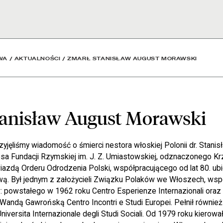
Morawski - Aktualności -
WA
/
AKTUALNOŚCI
/
ZMARŁ STANISŁAW AUGUST MORAWSKI
tanisław August Morawski
yjęliśmy wiadomość o śmierci nestora włoskiej Polonii dr. Stani
a Fundacji Rzymskiej im. J. Z. Umiastowskiej, odznaczonego K
zdą Orderu Odrodzenia Polski, współpracującego od lat 80. ub
wą. Był jednym z założycieli Związku Polaków we Włoszech, ws
 powstałego w 1962 roku Centro Esperienze Internazionali ora
andą Gawrońską Centro Incontri e Studi Europei. Pełnił również 
 Universita Internazionale degli Studi Sociali. Od 1979 roku kiero