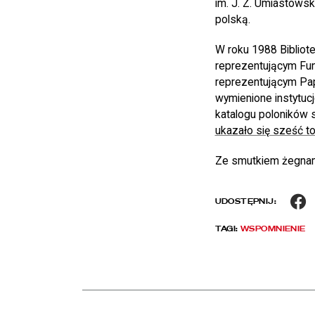
im. J. Z. Umiastows
polską.
W roku 1988 Biblio
reprezentującym Fun
reprezentującym Papie
wymienione instytuc
katalogu poloników 
ukazało się sześć t
Ze smutkiem żegnamy
F
UDOSTĘPNIJ:
TAGI:
WSPOMNIENIE