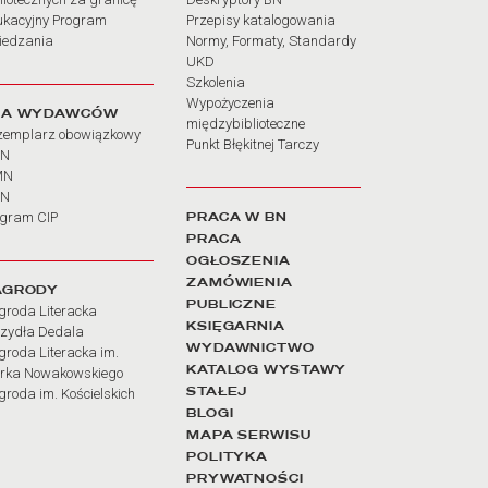
ukacyjny Program
Przepisy katalogowania
iedzania
Normy, Formaty, Standardy
UKD
Szkolenia
Wypożyczenia
LA WYDAWCÓW
międzybiblioteczne
zemplarz obowiązkowy
Punkt Błękitnej Tarczy
BN
MN
SN
PRACA W BN
ogram CIP
PRACA
OGŁOSZENIA
ZAMÓWIENIA
AGRODY
PUBLICZNE
groda Literacka
KSIĘGARNIA
rzydła Dedala
WYDAWNICTWO
roda Literacka im.
KATALOG WYSTAWY
rka Nowakowskiego
STAŁEJ
roda im. Kościelskich
BLOGI
MAPA SERWISU
POLITYKA
PRYWATNOŚCI