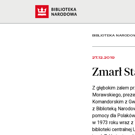
Zmarł Stanisław August 
Start
BIBLIOTEKA NARODO
27.12.2019
Zmarł S
Z głębokim żalem prz
Morawskiego, prezes
Komandorskim z Gwia
z Biblioteką Narodo
pomocy dla Polaków:
w 1973 roku wraz z W
biblioteki centralnej