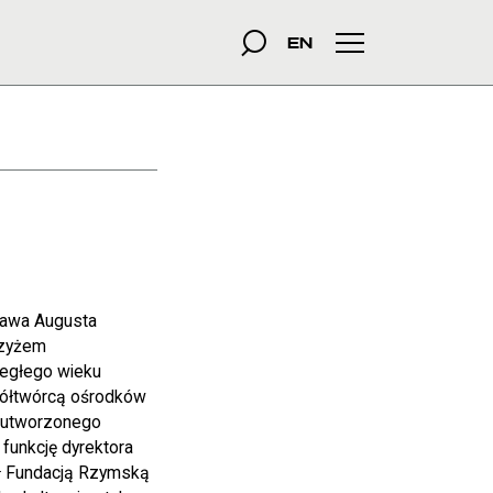
 Biblioteka Narodowa
szukana fraza
Szukaj
EN
Menu główne
sława Augusta
rzyżem
iegłego wieku
półtwórcą ośrodków
z utworzonego
funkcję dyrektora
wał Fundacją Rzymską