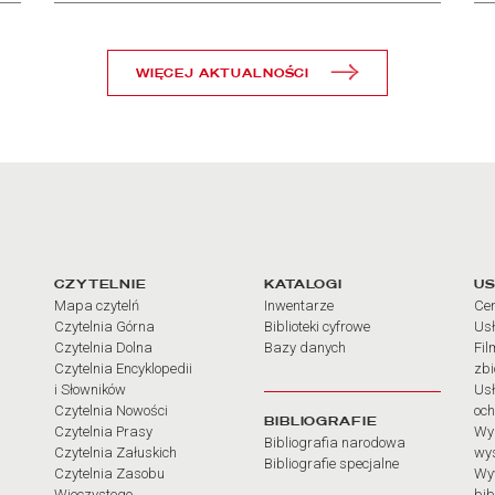
WIĘCEJ AKTUALNOŚCI
arcia
Linki do najważniejszych dz
CZYTELNIE
KATALOGI
US
Mapa czytelń
Inwentarze
Cen
Czytelnia Górna
Biblioteki cyfrowe
Usł
Czytelnia Dolna
Bazy danych
Fil
Czytelnia Encyklopedii
zb
i Słowników
Usł
Czytelnia Nowości
och
BIBLIOGRAFIE
Czytelnia Prasy
Wy
Bibliografia narodowa
Czytelnia Załuskich
wy
Bibliografie specjalne
Czytelnia Zasobu
Wy
Wieczystego
bib