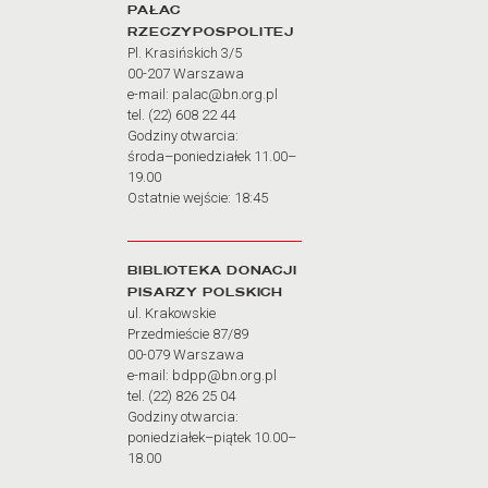
PAŁAC
RZECZYPOSPOLITEJ
Pl. Krasińskich 3/5
00-207 Warszawa
e-mail: palac@bn.org.pl
tel. (22) 608 22 44
Godziny otwarcia:
środa–poniedziałek 11.00–
19.00
Ostatnie wejście: 18:45
BIBLIOTEKA DONACJI
PISARZY POLSKICH
ul. Krakowskie
Przedmieście 87/89
00-079 Warszawa
e-mail: bdpp@bn.org.pl
tel. (22) 826 25 04
Godziny otwarcia:
poniedziałek–piątek 10.00–
18.00