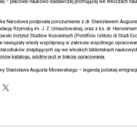
kiej – placówki naukowo-badawczej promującej we Włoszach naukę
teka Narodowa podpisała porozumienie z dr. Stanisławem Augus
dację Rzymską im. J. Z. Umiastowskiej, oraz z ks. dr. Hieronime
ski Instytut Studiów Kościelnych (Pontificio Istituto di Studi Eccl
je nawiązały wtedy współpracę w zakresie wspólnego opracowani
starodruków znajdujących się we włoskich bibliotekach naukowyc
omów katalogu, siódmy jest w trakcie opracowania.
 Stanisława Augusta Morawskiego – legendę polskiej emigracji
acebook
X