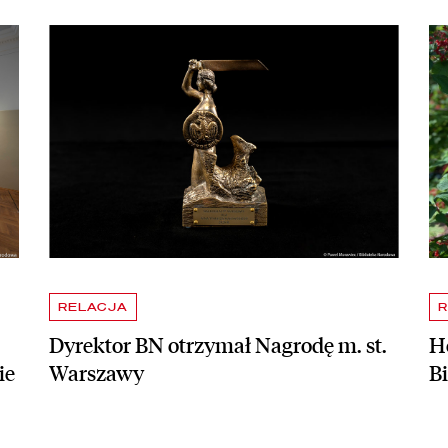
apraszamy na bezpłatne zwiedzanie skarbca Biblioteki Narodowej
czytaj więcej o Dyrektor BN otrzymał Nagrodę m. st. Warszawy
czy
RELACJA
R
Dyrektor BN otrzymał Nagrodę m. st.
Ho
ie
Warszawy
B