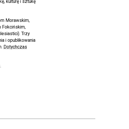
, kulturę i sztukę
tem Morawskim,
m Fokcińskim,
esiastici). Trzy
a i opublikowania
h.
Dotychczas
.