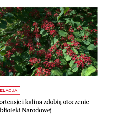
taj więcej o Hortensje i kalina zdobią otoczenie Biblioteki Narodowej
ELACJA
rtensje i kalina zdobią otoczenie
iblioteki Narodowej