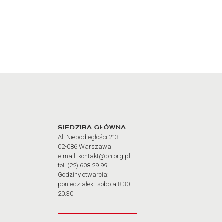
Adres oraz godziny otw
SIEDZIBA GŁÓWNA
Al. Niepodległości 213
02-086 Warszawa
e-mail: kontakt@bn.org.pl
tel. (22) 608 29 99
Godziny otwarcia:
poniedziałek–sobota 8.30–
20.30