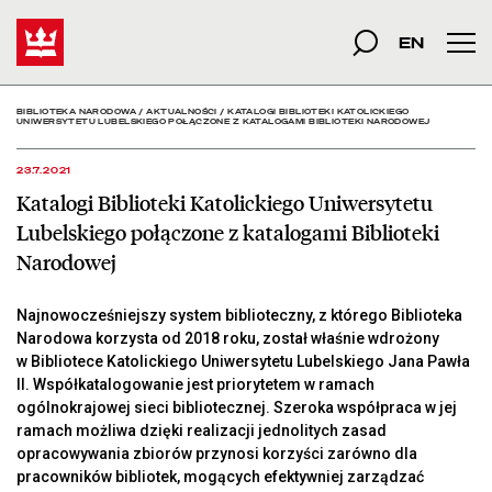
Katalogi Biblioteki Kato
Start
szukana fraza
Szukaj
EN
Men
BIBLIOTEKA NARODOWA
/
AKTUALNOŚCI
/
KATALOGI BIBLIOTEKI KATOLICKIEGO
UNIWERSYTETU LUBELSKIEGO POŁĄCZONE Z KATALOGAMI BIBLIOTEKI NARODOWEJ
23.7.2021
Katalogi Biblioteki Katolickiego Uniwersytetu
Lubelskiego połączone z katalogami Biblioteki
Narodowej
Najnowocześniejszy system biblioteczny, z którego Biblioteka
Narodowa korzysta od 2018 roku, został właśnie wdrożony
w Bibliotece Katolickiego Uniwersytetu Lubelskiego Jana Pawła
II. Współkatalogowanie jest priorytetem w ramach
ogólnokrajowej sieci bibliotecznej. Szeroka współpraca w jej
ramach możliwa dzięki realizacji jednolitych zasad
opracowywania zbiorów przynosi korzyści zarówno dla
pracowników bibliotek, mogących efektywniej zarządzać