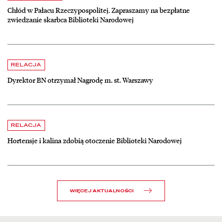
Chłód w Pałacu Rzeczypospolitej. Zapraszamy na bezpłatne
zwiedzanie skarbca Biblioteki Narodowej
czytaj więcej o Dyrektor BN otrzymał Nagrodę m. st. Warszawy
RELACJA
Dyrektor BN otrzymał Nagrodę m. st. Warszawy
czytaj więcej o Hortensje i kalina zdobią otoczenie Biblioteki Narodow
RELACJA
Hortensje i kalina zdobią otoczenie Biblioteki Narodowej
WIĘCEJ AKTUALNOŚCI