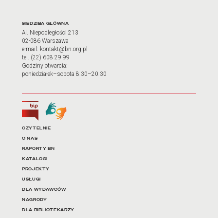
Adres oraz godziny otwarci
SIEDZIBA GŁÓWNA
Al. Niepodległości 213
02-086 Warszawa
e-mail: kontakt@bn.org.pl
tel. (22) 608 29 99
Godziny otwarcia:
poniedziałek–sobota 8.30–20.30
Biuletyn Informacji Publicznej
Tłumacz języka migowego
Linki do najważniejszych dz
CZYTELNIE
O NAS
RAPORTY BN
KATALOGI
PROJEKTY
USŁUGI
DLA WYDAWCÓW
NAGRODY
DLA BIBLIOTEKARZY