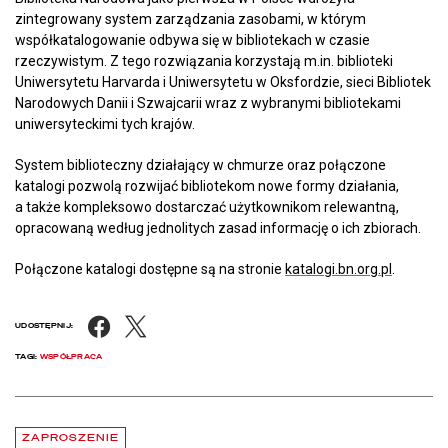
zintegrowany system zarządzania zasobami, w którym
współkatalogowanie odbywa się w bibliotekach w czasie
rzeczywistym. Z tego rozwiązania korzystają m.in. biblioteki
Uniwersytetu Harvarda i Uniwersytetu w Oksfordzie, sieci Bibliotek
Narodowych Danii i Szwajcarii wraz z wybranymi bibliotekami
uniwersyteckimi tych krajów.
System biblioteczny działający w chmurze oraz połączone
katalogi pozwolą rozwijać bibliotekom nowe formy działania,
a także kompleksowo dostarczać użytkownikom relewantną,
opracowaną według jednolitych zasad informację o ich zbiorach.
Połączone katalogi dostępne są na stronie
katalogi.bn.org.pl
.
Facebook
X
UDOSTĘPNIJ:
TAGI:
WSPÓŁPRACA
Aktualności
czytaj więcej o Chłód w Pałacu Rzeczypospolitej. Zapraszamy na be
ZAPROSZENIE