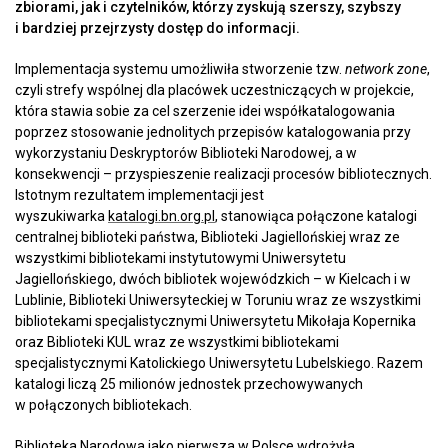
zbiorami, jak i czytelników, którzy zyskują szerszy, szybszy
i bardziej przejrzysty dostęp do informacji.
Implementacja systemu umożliwiła stworzenie tzw.
network zone
,
czyli strefy wspólnej dla placówek uczestniczących w projekcie,
która stawia sobie za cel szerzenie idei współkatalogowania
poprzez stosowanie jednolitych przepisów katalogowania przy
wykorzystaniu Deskryptorów Biblioteki Narodowej, a w
konsekwencji – przyspieszenie realizacji procesów bibliotecznych.
Istotnym rezultatem implementacji jest
wyszukiwarka
katalogi.bn.org.pl
, stanowiąca połączone katalogi
centralnej biblioteki państwa, Biblioteki Jagiellońskiej wraz ze
wszystkimi bibliotekami instytutowymi Uniwersytetu
Jagiellońskiego, dwóch bibliotek wojewódzkich – w Kielcach i w
Lublinie, Biblioteki Uniwersyteckiej w Toruniu wraz ze wszystkimi
bibliotekami specjalistycznymi Uniwersytetu Mikołaja Kopernika
oraz Biblioteki KUL wraz ze wszystkimi bibliotekami
specjalistycznymi Katolickiego Uniwersytetu Lubelskiego. Razem
katalogi liczą 25 milionów jednostek przechowywanych
w połączonych bibliotekach.
Biblioteka Narodowa jako pierwsza w Polsce wdrożyła