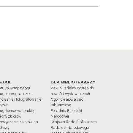
iałów
ŁUGI
DLA BIBLIOTEKARZY
trum Kompetencji
Zakup i zdalny dostęp do
ugi reprograficzne
nowości wydawniczych
mowanie i fotografowanie
Ogólnokrajowa sieć
iorów
biblioteczna
ugi konserwatorskiej
Poradnia Biblioteki
rony zbiorów
Narodowej
pożyczanie zbiorów na
Krajowa Rada Biblioteczna
stawy
Rada ds. Narodowego