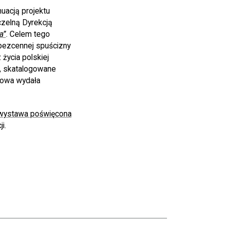
nuacją projektu
zelną Dyrekcją
a”
. Celem tego
bezcennej spuścizny
 życia polskiej
, skatalogowane
dowa wydała
wystawa poświęcona
i.