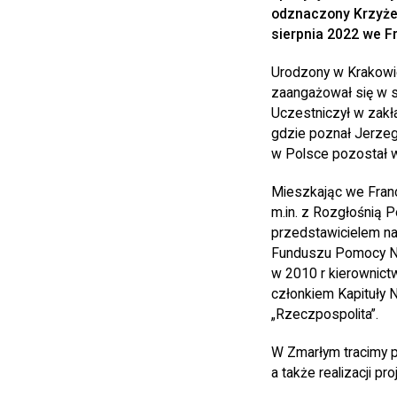
odznaczony Krzyżem
sierpnia 2022 we Fr
Urodzony w Krakowie
zaangażował się w s
Uczestniczył w zakł
gdzie poznał Jerzeg
w Polsce pozostał we
Mieszkając we Francj
m.in. z Rozgłośnią P
przedstawicielem na 
Funduszu Pomocy Nie
w 2010 r kierownictw
członkiem Kapituły 
„Rzeczpospolita”.
W Zmarłym tracimy pr
a także realizacji pr