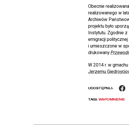
Obecnie realizowan
realizowanego w la
Archiwów Państwo
projektu było upor
Instytutu. Zgodnie z
emigracji polityczn
i umieszczone w spe
drukowany
Przewodni
W 2014 r. w gmachu 
Jerzemu Giedroycio
F
UDOSTĘPNIJ:
TAGI:
WSPOMNIENIE