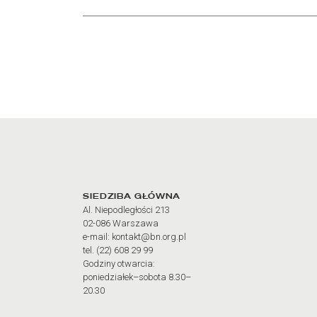
Adres oraz godziny otw
SIEDZIBA GŁÓWNA
Al. Niepodległości 213
02-086 Warszawa
e-mail: kontakt@bn.org.pl
tel. (22) 608 29 99
Godziny otwarcia:
poniedziałek–sobota 8.30–
20.30