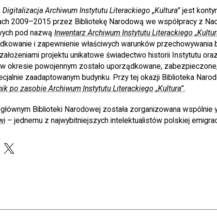
a
Digitalizacja Archiwum Instytutu Literackiego „Kultura”
jest konty
tach 2009–2015 przez Bibliotekę Narodową we współpracy z Nac
wych pod nazwą
Inwentarz Archiwum Instytutu Literackiego „Kultur
ządkowanie i zapewnienie właściwych warunków przechowywania 
 założeniami projektu unikatowe świadectwo historii Instytutu oraz
ej w okresie powojennym zostało uporządkowane, zabezpieczone
cjalnie zaadaptowanym budynku. Przy tej okazji Biblioteka Naro
k po zasobie Archiwum Instytutu Literackiego „Kultura”
.
głównym Biblioteki Narodowej została zorganizowana wspólnie
wi
– jednemu z najwybitniejszych intelektualistów polskiej emigracj
acebook
X