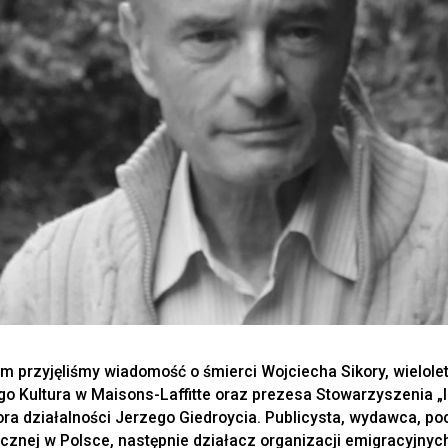
m przyjęliśmy wiadomość o śmierci Wojciecha Sikory, wielolet
ego Kultura w Maisons-Laffitte oraz prezesa Stowarzyszenia „In
tora działalności Jerzego Giedroycia. Publicysta, wydawca, p
cznej w Polsce, następnie działacz organizacji emigracyjnych