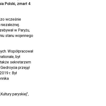
a Polski, zmarł 4
rdzo wcześnie
niezależnej.
rzebywał w Paryżu,
eniu stanu wojennego
jnych. Współpracował
ationale, był
 a także sekretarzem
Giedroycia przejął
2019 r. Był
ennika
ultury paryskiej”,