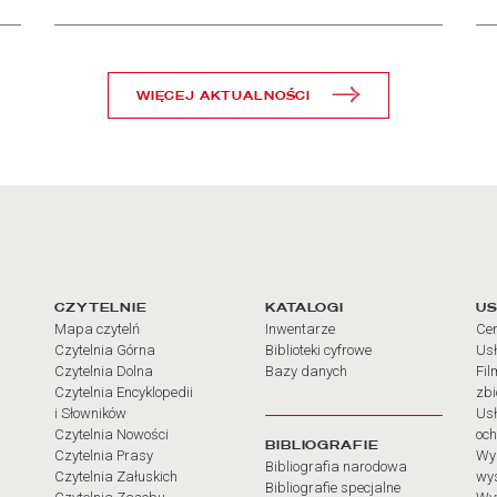
WIĘCEJ AKTUALNOŚCI
arcia
Linki do najważniejszych dz
CZYTELNIE
KATALOGI
US
Mapa czytelń
Inwentarze
Cen
Czytelnia Górna
Biblioteki cyfrowe
Usł
Czytelnia Dolna
Bazy danych
Fil
Czytelnia Encyklopedii
zb
i Słowników
Usł
Czytelnia Nowości
och
BIBLIOGRAFIE
Czytelnia Prasy
Wy
Bibliografia narodowa
Czytelnia Załuskich
wy
Bibliografie specjalne