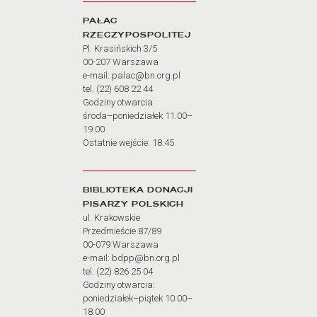
PAŁAC
RZECZYPOSPOLITEJ
Pl. Krasińskich 3/5
00-207 Warszawa
e-mail: palac@bn.org.pl
tel. (22) 608 22 44
Godziny otwarcia:
środa–poniedziałek 11.00–
19.00
Ostatnie wejście: 18:45
BIBLIOTEKA DONACJI
PISARZY POLSKICH
ul. Krakowskie
Przedmieście 87/89
00-079 Warszawa
e-mail: bdpp@bn.org.pl
tel. (22) 826 25 04
Godziny otwarcia:
poniedziałek–piątek 10.00–
18.00