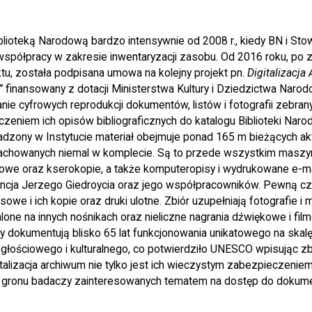
lioteką Narodową bardzo intensywnie od 2008 r., kiedy BN i Sto
półpracy w zakresie inwentaryzacji zasobu. Od 2016 roku, po 
tu, została podpisana umowa na kolejny projekt pn.
Digitalizacja
”
finansowany z dotacji Ministerstwa Kultury i Dziedzictwa Naro
ie cyfrowych reprodukcji dokumentów, listów i fotografii zebran
czeniem ich opisów bibliograficznych do katalogu Biblioteki Naro
madzony w Instytucie materiał obejmuje ponad 165 m bieżących ak
zachowanych niemal w komplecie. Są to przede wszystkim maszyno
owe oraz kserokopie, a także komputeropisy i wydrukowane e-m
ncja Jerzego Giedroycia oraz jego współpracowników. Pewną c
owe i ich kopie oraz druki ulotne. Zbiór uzupełniają fotografie i m
alone na innych nośnikach oraz nieliczne nagrania dźwiękowe i f
ły dokumentują blisko 65 lat funkcjonowania unikatowego na skal
łościowego i kulturalnego, co potwierdziło UNESCO wpisując zbio
italizacja archiwum nie tylko jest ich wieczystym zabezpieczeniem
 gronu badaczy zainteresowanych tematem na dostęp do dokumen