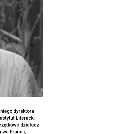
niego dyrektora
stytut Literacki
oczątkowo działacz
 we Francji,