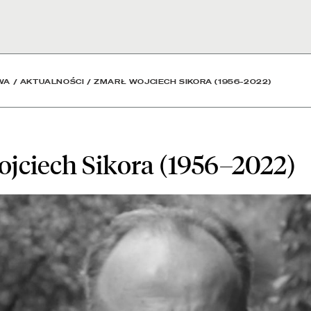
1956–2022) - Aktualności
WA
/
AKTUALNOŚCI
/
ZMARŁ WOJCIECH SIKORA (1956–2022)
jciech Sikora (1956–2022)