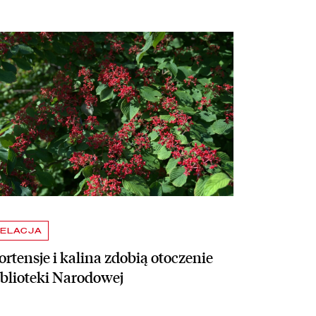
taj więcej o Hortensje i kalina zdobią otoczenie Biblioteki Narodowej
ELACJA
rtensje i kalina zdobią otoczenie
iblioteki Narodowej