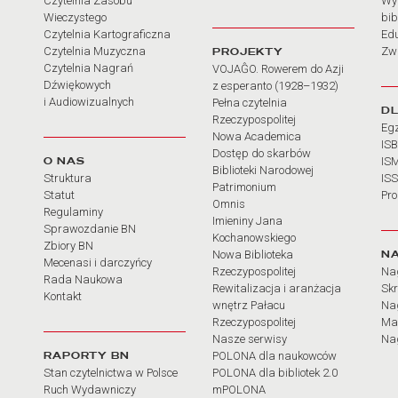
Czytelnia Zasobu
Wy
Wieczystego
bib
Czytelnia Kartograficzna
Ed
Czytelnia Muzyczna
PROJEKTY
Zw
Czytelnia Nagrań
VOJAĜO. Rowerem do Azji
Dźwiękowych
z esperanto (1928–1932)
i Audiowizualnych
Pełna czytelnia
D
Rzeczypospolitej
Eg
Nowa Academica
IS
Dostęp do skarbów
O NAS
IS
Biblioteki Narodowej
Struktura
IS
Patrimonium
Statut
Pr
Omnis
Regulaminy
Imieniny Jana
Sprawozdanie BN
Kochanowskiego
Zbiory BN
N
Nowa Biblioteka
Mecenasi i darczyńcy
Rzeczypospolitej
Na
Rada Naukowa
Rewitalizacja i aranżacja
Sk
Kontakt
wnętrz Pałacu
Nag
Rzeczypospolitej
Ma
Nasze serwisy
Nag
RAPORTY BN
POLONA dla naukowców
Stan czytelnictwa w Polsce
POLONA dla bibliotek 2.0
Ruch Wydawniczy
mPOLONA