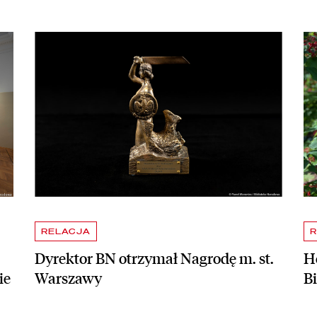
apraszamy na bezpłatne zwiedzanie skarbca Biblioteki Narodowej
czytaj więcej o Dyrektor BN otrzymał Nagrodę m. st. Warszawy
czy
RELACJA
R
Dyrektor BN otrzymał Nagrodę m. st.
Ho
ie
Warszawy
B