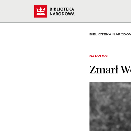
Zmarł Wojciech Sikora (
Start
BIBLIOTEKA NARODO
5.8.2022
Zmarł Wo