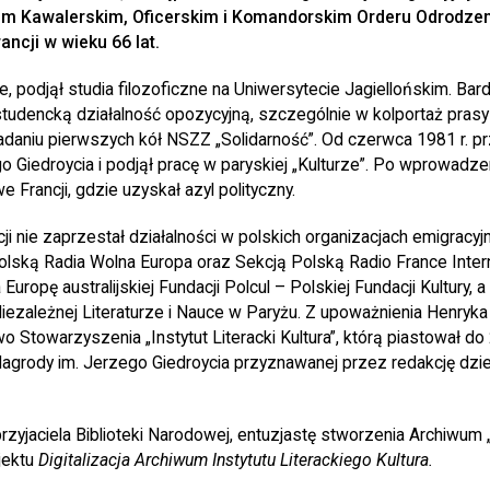
 Kawalerskim, Oficerskim i Komandorskim Orderu Odrodzeni
ancji w wieku 66 lat.
, podjął studia filozoficzne na Uniwersytecie Jagiellońskim. Ba
tudencką działalność opozycyjną, szczególnie w kolportaż prasy 
adaniu pierwszych kół NSZZ „Solidarność”. Od czerwca 1981 r. p
o Giedroycia i podjął pracę w paryskiej „Kulturze”. Po wprowadz
 Francji, gdzie uzyskał azyl polityczny.
i nie zaprzestał działalności w polskich organizacjach emigracy
olską Radia Wolna Europa oraz Sekcją Polską Radio France Intern
Europę australijskiej Fundacji Polcul – Polskiej Fundacji Kultury,
zależnej Literaturze i Nauce w Paryżu. Z upoważnienia Henryka 
o Stowarzyszenia „Instytut Literacki Kultura”, którą piastował do 
Nagrody im. Jerzego Giedroycia przyznawanej przez redakcję dzi
zyjaciela Biblioteki Narodowej, entuzjastę stworzenia Archiwum „K
ojektu
Digitalizacja Archiwum Instytutu Literackiego Kultura.