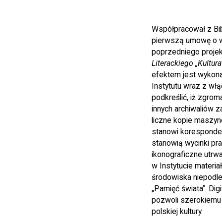
Współpracował z Bib
pierwszą umowę o ws
poprzedniego projek
Literackiego „Kultura
efektem jest wykonan
Instytutu wraz z włą
podkreślić, iż zgro
innych archiwaliów 
liczne kopie maszyn
stanowi koresponde
stanowią wycinki pras
ikonograficzne utrw
w Instytucie materia
środowiska niepodleg
„Pamięć świata”. Dig
pozwoli szerokiemu
polskiej kultury.