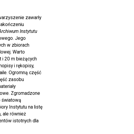
warzyszenie zawarły
zakończeniu
 Archiwum Instytutu
dowego. Jego
ych w zbiorach
dowej. Warto
t i 20 m bieżących
pisy i rękopisy,
aile. Ogromną część
zęść zasobu
ateriały
ilmowe. Zgromadzone
ę światową
ry Instytutu na listę
, ale również
tów istotnych dla