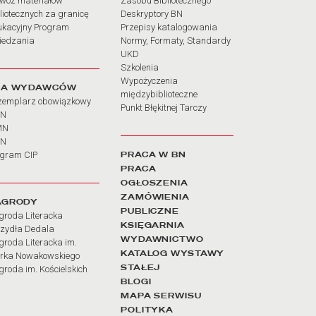
wóz materiałów
Zasobu Bibliotecznego
liotecznych za granicę
Deskryptory BN
ukacyjny Program
Przepisy katalogowania
iedzania
Normy, Formaty, Standardy
UKD
Szkolenia
Wypożyczenia
LA WYDAWCÓW
międzybiblioteczne
zemplarz obowiązkowy
Punkt Błękitnej Tarczy
BN
MN
SN
PRACA W BN
ogram CIP
PRACA
OGŁOSZENIA
ZAMÓWIENIA
AGRODY
PUBLICZNE
groda Literacka
KSIĘGARNIA
rzydła Dedala
WYDAWNICTWO
roda Literacka im.
KATALOG WYSTAWY
rka Nowakowskiego
STAŁEJ
roda im. Kościelskich
BLOGI
MAPA SERWISU
POLITYKA