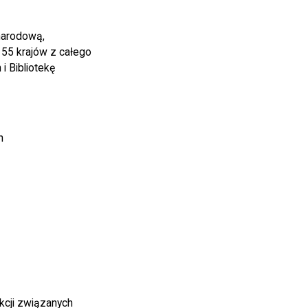
narodową,
55 krajów z całego
i Bibliotekę
h
kcji związanych