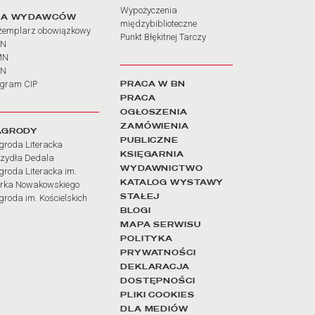
Wypożyczenia
LA WYDAWCÓW
międzybiblioteczne
zemplarz obowiązkowy
Punkt Błękitnej Tarczy
BN
MN
SN
PRACA W BN
ogram CIP
PRACA
OGŁOSZENIA
ZAMÓWIENIA
AGRODY
PUBLICZNE
groda Literacka
KSIĘGARNIA
rzydła Dedala
WYDAWNICTWO
roda Literacka im.
KATALOG WYSTAWY
rka Nowakowskiego
STAŁEJ
roda im. Kościelskich
BLOGI
MAPA SERWISU
POLITYKA
PRYWATNOŚCI
DEKLARACJA
DOSTĘPNOŚCI
PLIKI COOKIES
DLA MEDIÓW