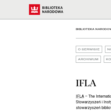
IFLA - Biblioteka Narodo
Start
BIBLIOTEKA NARODO
O SERWISIE
N
ARCHIWUM
K
IFLA
IFLA
– The Internati
Stowarzyszeń i Insty
stowarzyszeń bibliot