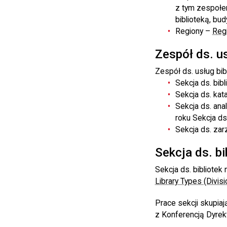
z tym zespołem
biblioteką, bu
Regiony –
Regi
Zespół ds. u
Zespół ds. usług bi
Sekcja ds. bibl
Sekcja ds. ka
Sekcja ds. ana
roku Sekcja ds.
Sekcja ds. za
Sekcja ds. b
Sekcja ds. bibliotek
Library Types (Divisi
Prace sekcji skupiaj
z Konferencją Dyrek