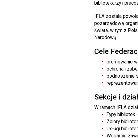
bibliotekarzy i prac
IFLA została powoła
pozarządową organiz
świata, w tym z Pols
Narodową.
Cele Federacj
promowanie wys
ochrona i zab
podnoszenie s
reprezentowan
Sekcje i dzia
W ramach IFLA dzia
Typy bibliotek
Zbiory bibliot
Usługi bibliot
Wsparcie zaw