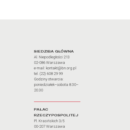
Adres oraz godziny otw
SIEDZIBA GŁÓWNA
Al. Niepodległości 213
02-086 Warszawa
e-mail: kontakt@bn.org.pl
tel. (22) 608 29 99
Godziny otwarcia:
poniedziałek–sobota 8.30–
20.30
PAŁAC
RZECZYPOSPOLITEJ
Pl. Krasińskich 3/5
00-207 Warszawa