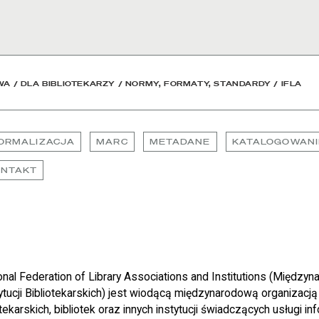
wa
WA
/
DLA BIBLIOTEKARZY
/
NORMY, FORMATY, STANDARDY
/
IFLA
ORMALIZACJA
MARC
METADANE
KATALOGOWANI
ONTAKT
onal Federation of Library Associations and Institutions (Między
tucji Bibliotekarskich) jest wiodącą międzynarodową organizacją
ekarskich, bibliotek oraz innych instytucji świadczących usługi in