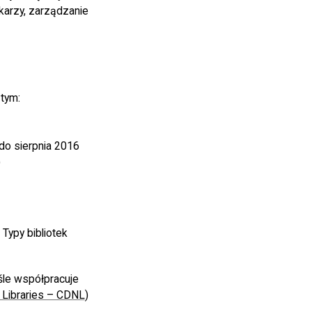
karzy, zarządzanie
 tym:
do sierpnia 2016
)
Typy bibliotek
iśle współpracuje
l Libraries – CDNL
)