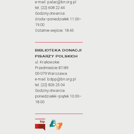
e-mail: palac@bn.org.pl
tel. (22) 608 22 44
Godziny otwarcia:
środa–poniedziałek 11.00–
19.00
Ostatnie wejście: 18:45
BIBLIOTEKA DONACJI
PISARZY POLSKICH
ul. Krakowskie
Przedmieście 87/89
00-079 Warszawa
e-mail: bdpp@bn.org.pl
tel. (22) 826 25 04
Godziny otwarcia:
poniedziałek–piątek 10.00–
18.00
Biuletyn Informacji Publicznej
Tłumacz języka migowego