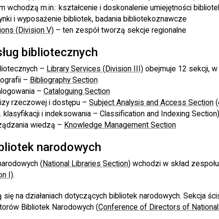
 wchodzą m.in.: kształcenie i doskonalenie umiejętności bibliote
dynki i wyposażenie bibliotek, badania bibliotekoznawcze
ons (Division V)
– ten zespół tworzą sekcje regionalne
sług bibliotecznych
bliotecznych –
Library Services (Division III)
obejmuje 12 sekcji, w
iografii –
Bibliography Section
talogowania –
Cataloguing Section
lizy rzeczowej i dostępu –
Subject Analysis and Access Section
(
 klasyfikacji i indeksowania – Classification and Indexing Section
rządzania wiedzą –
Knowledge Management Section
ibliotek narodowych
 narodowych (
National Libraries Section
) wchodzi w skład zespołu 
on I)
.
ą się na działaniach dotyczących bibliotek narodowych. Sekcja śc
torów Bibliotek Narodowych (
Conference of Directors of Nationa