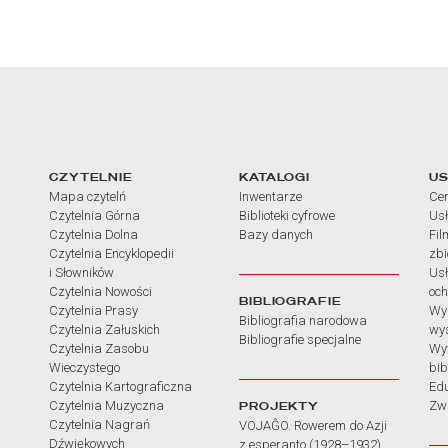
arcia
Linki do najważniejszych dz
CZYTELNIE
KATALOGI
US
Mapa czytelń
Inwentarze
Cen
Czytelnia Górna
Biblioteki cyfrowe
Usł
Czytelnia Dolna
Bazy danych
Fil
Czytelnia Encyklopedii
zb
i Słowników
Usł
Czytelnia Nowości
och
BIBLIOGRAFIE
Czytelnia Prasy
Wy
Bibliografia narodowa
Czytelnia Załuskich
wy
Bibliografie specjalne
Czytelnia Zasobu
Wy
Wieczystego
bib
Czytelnia Kartograficzna
Ed
Czytelnia Muzyczna
PROJEKTY
Zw
Czytelnia Nagrań
VOJAĜO. Rowerem do Azji
Dźwiękowych
z esperanto (1928–1932)