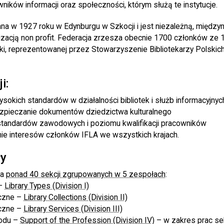
owników informacji oraz społeczności, którym służą te instytucje.
na w 1927 roku w Edynburgu w Szkocji i jest niezależną, między
acją non profit. Federacja zrzesza obecnie 1700 członków ze 1
ki, reprezentowanej przez Stowarzyszenie Bibliotekarzy Polskich 
i:
okich standardów w działalności bibliotek i służb informacyjnyc
ezpieczanie dokumentów dziedzictwa kulturalnego
tandardów zawodowych i poziomu kwalifikacji pracowników
ie interesów członków IFLA we wszystkich krajach.
ły
ła
ponad 40 sekcji zgrupowanych w 5 zespołach
:
 –
Library Types (Division I)
eczne –
Library Collections (Division II)
eczne –
Library Services (Division III)
odu –
Support of the Profession (Division IV)
– w zakres prac se