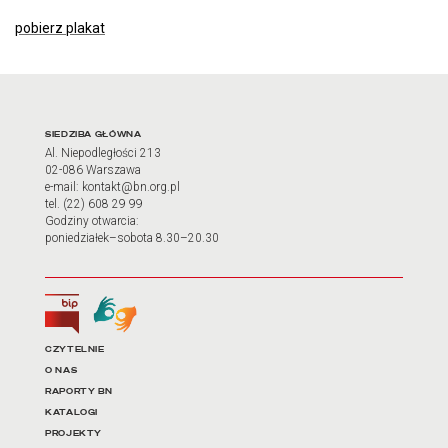
pobierz plakat
Adres oraz godziny otwarci
SIEDZIBA GŁÓWNA
Al. Niepodległości 213
02-086 Warszawa
e-mail: kontakt@bn.org.pl
tel. (22) 608 29 99
Godziny otwarcia:
poniedziałek–sobota 8.30–20.30
Biuletyn Informacji Publicznej
Tłumacz języka migowego
Linki do najważniejszych dz
CZYTELNIE
O NAS
RAPORTY BN
KATALOGI
PROJEKTY