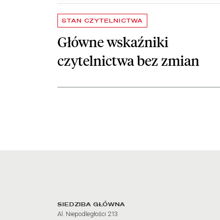
STAN CZYTELNICTWA
Główne wskaźniki
czytelnictwa bez zmian
Adres oraz godziny otw
SIEDZIBA GŁÓWNA
Al. Niepodległości 213