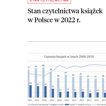
STAN CZYTELNICTWA
Stan czytelnictwa książek
w Polsce w 2022 r.
czytaj więcej o Główne wskaźniki czytelnictwa bez 