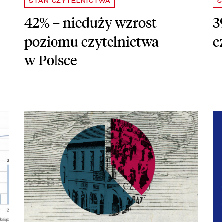
STAN CZYTELNICTWA
S
42% – nieduży wzrost
3
poziomu czytelnictwa
c
w Polsce
zmian
czytaj więcej o 38% Polaków czyta książki
czy