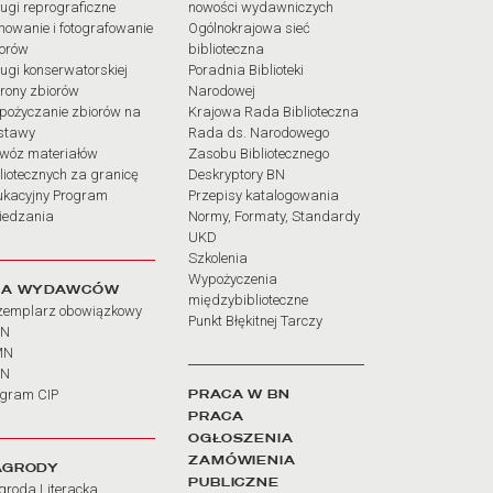
ugi reprograficzne
nowości wydawniczych
mowanie i fotografowanie
Ogólnokrajowa sieć
iorów
biblioteczna
ugi konserwatorskiej
Poradnia Biblioteki
rony zbiorów
Narodowej
pożyczanie zbiorów na
Krajowa Rada Biblioteczna
stawy
Rada ds. Narodowego
wóz materiałów
Zasobu Bibliotecznego
liotecznych za granicę
Deskryptory BN
ukacyjny Program
Przepisy katalogowania
iedzania
Normy, Formaty, Standardy
UKD
Szkolenia
Wypożyczenia
LA WYDAWCÓW
międzybiblioteczne
zemplarz obowiązkowy
Punkt Błękitnej Tarczy
BN
MN
SN
PRACA W BN
ogram CIP
PRACA
OGŁOSZENIA
ZAMÓWIENIA
AGRODY
PUBLICZNE
groda Literacka