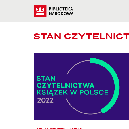
Stan czytelnictwa - Bibl
Start
STAN CZYTELNIC
czytaj więcej o Stan czytelnictwa książek w Polsce w 