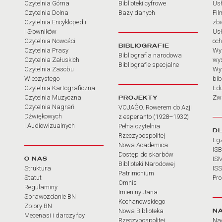
Czytelnia Górna
Biblioteki cyfrowe
Usł
Czytelnia Dolna
Bazy danych
Fil
Czytelnia Encyklopedii
zb
i Słowników
Usł
Czytelnia Nowości
och
BIBLIOGRAFIE
Czytelnia Prasy
Wy
Bibliografia narodowa
Czytelnia Załuskich
wy
Bibliografie specjalne
Czytelnia Zasobu
Wy
Wieczystego
bib
Czytelnia Kartograficzna
Ed
Czytelnia Muzyczna
PROJEKTY
Zw
Czytelnia Nagrań
VOJAĜO. Rowerem do Azji
Dźwiękowych
z esperanto (1928–1932)
i Audiowizualnych
Pełna czytelnia
D
Rzeczypospolitej
Eg
Nowa Academica
IS
Dostęp do skarbów
O NAS
IS
Biblioteki Narodowej
Struktura
IS
Patrimonium
Statut
Pr
Omnis
Regulaminy
Imieniny Jana
Sprawozdanie BN
Kochanowskiego
Zbiory BN
N
Nowa Biblioteka
Mecenasi i darczyńcy
Rzeczypospolitej
Na