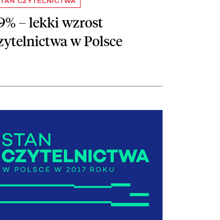
TAN CZYTELNICTWA
9% – lekki wzrost
zytelnictwa w Polsce
taj więcej o Stan czytelnictwa w Polsce – pełny raport do pobrania