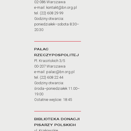
02-086 Warszawa
e-mail: kontakt@bn.org.pl
tel. (22) 608 29 99
Godziny otwarcia:
poniedziałek–sobota 8.30–
20.30
PAŁAC
RZECZYPOSPOLITEJ
Pl. Krasińskich 3/5
00-207 Warszawa
e-mail: palac@bn.org.pl
tel. (22) 608 22 44
Godziny otwarcia:
środa–poniedziałek 11.00–
19.00
Ostatnie wejście: 18:45
BIBLIOTEKA DONACJI
PISARZY POLSKICH
ul. Krakowskie