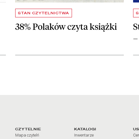
STAN CZYTELNICTWA
S
38% Polaków czyta książki
S
–
arcia
Linki do najważniejszych dz
CZYTELNIE
KATALOGI
US
Mapa czytelń
Inwentarze
Cen