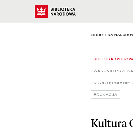
Kultura Cyfrowa - Biblio
Start
BIBLIOTEKA NARODO
KULTURA CYFRO
WARUNKI PRZEK
UDOSTĘPNIANIE
EDUKACJA
Kultura 