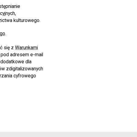
stępnianie
yjnych,
zictwa kulturowego.
ego
.
ć się z
Warunkami
i pod adresem e-mail
a dodatkowe dla
ów zdigitalizowanych
rzania cyfrowego