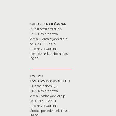
Adres oraz godziny otw
SIEDZIBA GŁÓWNA
Al. Niepodległości 213
02-086 Warszawa
e-mail: kontakt@bn.org.pl
tel. (22) 608 29 99
Godziny otwarcia:
poniedziałek–sobota 8.30–
20.30
PAŁAC
RZECZYPOSPOLITEJ
Pl. Krasińskich 3/5
00-207 Warszawa
e-mail: palac@bn.org.pl
tel. (22) 608 22 44
Godziny otwarcia:
środa–poniedziałek 11.00–
19.00