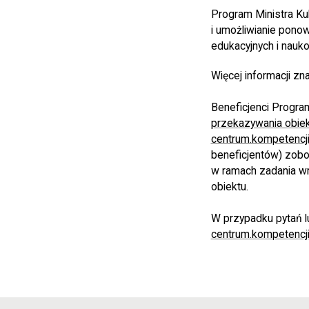
Program Ministra Ku
i umożliwianie pono
edukacyjnych i nauk
Więcej informacji zna
Beneficjenci Progra
przekazywania obie
centrum.kompetencji
beneficjentów) zobo
w ramach zadania w
obiektu.
W przypadku pytań l
centrum.kompetencji