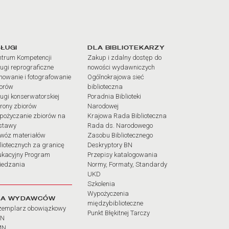
iałów
ŁUGI
DLA BIBLIOTEKARZY
trum Kompetencji
Zakup i zdalny dostęp do
ugi reprograficzne
nowości wydawniczych
mowanie i fotografowanie
Ogólnokrajowa sieć
iorów
biblioteczna
ugi konserwatorskiej
Poradnia Biblioteki
rony zbiorów
Narodowej
pożyczanie zbiorów na
Krajowa Rada Biblioteczna
stawy
Rada ds. Narodowego
wóz materiałów
Zasobu Bibliotecznego
liotecznych za granicę
Deskryptory BN
ukacyjny Program
Przepisy katalogowania
iedzania
Normy, Formaty, Standardy
UKD
Szkolenia
Wypożyczenia
LA WYDAWCÓW
międzybiblioteczne
zemplarz obowiązkowy
Punkt Błękitnej Tarczy
BN
MN