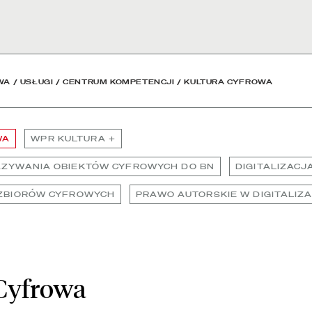
teka Narodowa
WA
/
USŁUGI
/
CENTRUM KOMPETENCJI
/
KULTURA CYFROWA
WA
WPR KULTURA +
AZYWANIA OBIEKTÓW CYFROWYCH DO BN
DIGITALIZACJ
 ZBIORÓW CYFROWYCH
PRAWO AUTORSKIE W DIGITALIZA
Cyfrowa