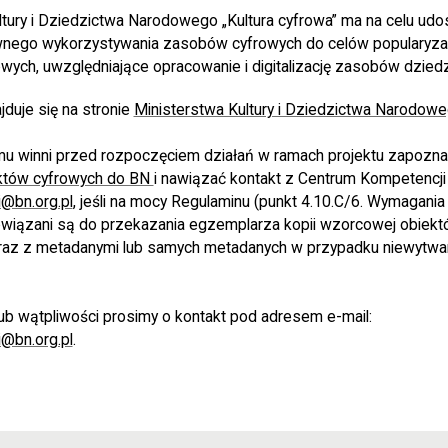
ltury i Dziedzictwa Narodowego „Kultura cyfrowa” ma na celu udo
wnego wykorzystywania zasobów cyfrowych do celów popularyzac
owych, uwzględniające opracowanie i digitalizację zasobów dzied
jduje się na stronie
Ministerstwa Kultury i Dziedzictwa Narodow
mu winni przed rozpoczęciem działań w ramach projektu zapozna
któw cyfrowych do BN
i nawiązać kontakt z Centrum Kompetencj
@bn.org.pl
, jeśli na mocy Regulaminu (punkt 4.10.C/6. Wymagani
wiązani są do przekazania egzemplarza kopii wzorcowej obiekt
raz z metadanymi lub samych metadanych w przypadku niewytwa
ub wątpliwości prosimy o kontakt pod adresem e-mail:
@bn.org.pl
.