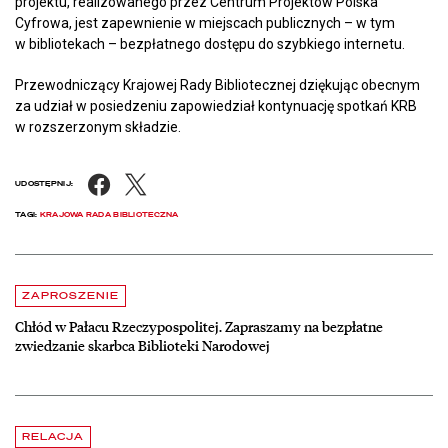
projektu, realizowanego przez Centrum Projektów Polska
Cyfrowa, jest zapewnienie w miejscach publicznych – w tym
w bibliotekach – bezpłatnego dostępu do szybkiego internetu.
Przewodniczący Krajowej Rady Bibliotecznej dziękując obecnym
za udział w posiedzeniu zapowiedział kontynuację spotkań KRB
w rozszerzonym składzie.
Facebook
X
UDOSTĘPNIJ:
TAGI:
KRAJOWA RADA BIBLIOTECZNA
Aktualności
czytaj więcej o Chłód w Pałacu Rzeczypospolitej. Zapraszamy na be
ZAPROSZENIE
Chłód w Pałacu Rzeczypospolitej. Zapraszamy na bezpłatne
zwiedzanie skarbca Biblioteki Narodowej
czytaj więcej o Dyrektor BN otrzymał Nagrodę m. st. Warszawy
RELACJA