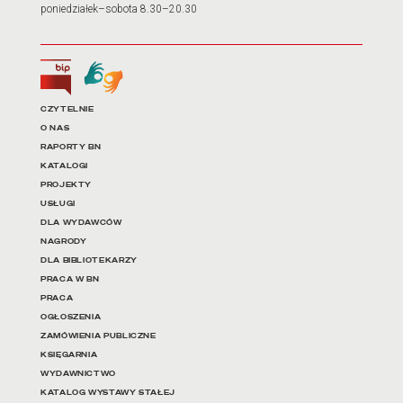
poniedziałek–sobota 8.30–20.30
Biuletyn Informacji Publicznej
Tłumacz języka migowego
Linki do najważniejszych dz
CZYTELNIE
O NAS
RAPORTY BN
KATALOGI
PROJEKTY
USŁUGI
DLA WYDAWCÓW
NAGRODY
DLA BIBLIOTEKARZY
PRACA W BN
PRACA
OGŁOSZENIA
ZAMÓWIENIA PUBLICZNE
KSIĘGARNIA
WYDAWNICTWO
KATALOG WYSTAWY STAŁEJ