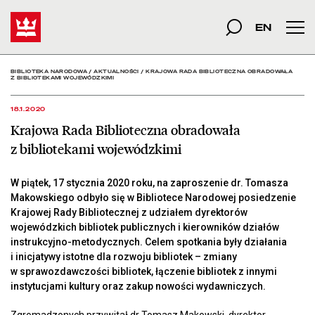
Krajowa Rada Biblioteczn
Start
szukana fraza
Szukaj
EN
Men
BIBLIOTEKA NARODOWA
/
AKTUALNOŚCI
/
KRAJOWA RADA BIBLIOTECZNA OBRADOWAŁA
Z BIBLIOTEKAMI WOJEWÓDZKIMI
18.1.2020
Krajowa Rada Biblioteczna obradowała
z bibliotekami wojewódzkimi
W piątek, 17 stycznia 2020 roku, na zaproszenie dr. Tomasza
Makowskiego odbyło się w Bibliotece Narodowej posiedzenie
Krajowej Rady Bibliotecznej z udziałem dyrektorów
wojewódzkich bibliotek publicznych i kierowników działów
instrukcyjno-metodycznych. Celem spotkania były działania
i inicjatywy istotne dla rozwoju bibliotek – zmiany
w sprawozdawczości bibliotek, łączenie bibliotek z innymi
instytucjami kultury oraz zakup nowości wydawniczych.