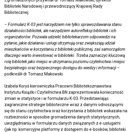
Zgromadzonych przywitał dr Tomasz Makowski, dyrektor
Biblioteki Narodowej i przewodniczący Krajowej Rady
Bibliotecznej.
– Formularz K-03 jest narzędziem nie tylko sprawozdawania stanu
działalności bibliotek, ale narzędziem autorefleksji bibliotek i ich
organizatorów. Pozwala udzielić bibliotekarzom odpowiedzi na
pytanie, jakie działania i usługi utrzymują oraz zwiększają udział
mieszkańców w korzystaniu z biblioteki publicznej, zaś samorządom
dlaczego warto inwestować w biblioteki. Trzeba zaznaczyć kluczową
rolę bibliotek jako miejsc w utrzymaniu poziomu czytelnictwa i miejsc
bezpłatnego oraz bezpiecznego dostępu do wiedzy i informacji
–
podkreślił dr Tomasz Makowski.
Izabela Koryś kierowniczka Pracowni Bibliotekoznawstwa
Instytutu Książki i Czytelnictwa BN zaprezentowała konieczność
zmian w statystyce i w formularzu K-03. Przedstawiając
zagraniczne strategie biblioteczne wraz z danymi odnoszącymi
się do stanu czytelnictwa oraz korzystania z bibliotek wskazała na
rozbieżności w sposobie gromadzenia danych statystycznych,
uwzględnianiu w formularzu danych związanych z e-usługami
(jak np. komercyjne platformy z dostępem do e-booków, biblioteki