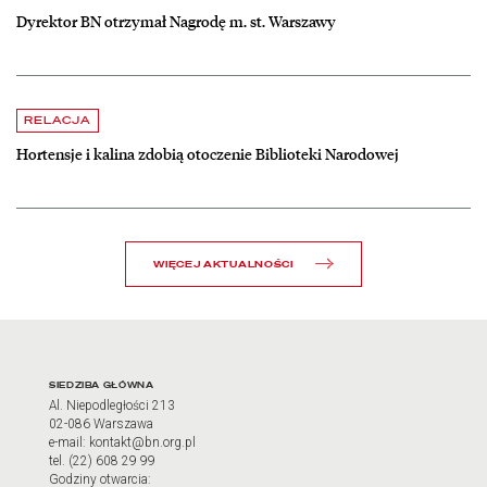
Dyrektor BN otrzymał Nagrodę m. st. Warszawy
czytaj więcej o Hortensje i kalina zdobią otoczenie Biblioteki Narodow
RELACJA
Hortensje i kalina zdobią otoczenie Biblioteki Narodowej
WIĘCEJ AKTUALNOŚCI
Adres oraz godziny otwarci
SIEDZIBA GŁÓWNA
Al. Niepodległości 213
02-086 Warszawa
e-mail: kontakt@bn.org.pl
tel. (22) 608 29 99
Godziny otwarcia: