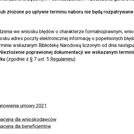
lub złożone po upływie terminu naboru nie będą rozpatrywane
dzenia we wniosku błędów o charakterze formalnoprawnym, wni
sku adres poczty elektronicznej informację o popełnionych błęd
erminie wskazanym Bibliotekę Narodową liczonym od dnia następu
Niezłożenie poprawionej dokumentacji we wskazanym termini
sku
(zgodnie z § 7 ust. 5
Regulaminu
).
A
nowienia umowy 2021
rmacyjna dla wnioskodawców
macyjna dla beneficjentów