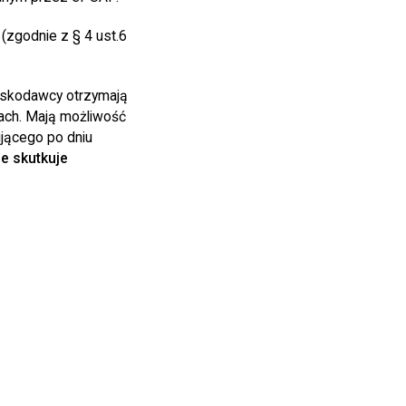
(zgodnie z § 4 ust.6
oskodawcy otrzymają
ach. Mają możliwość
jącego po dniu
e skutkuje