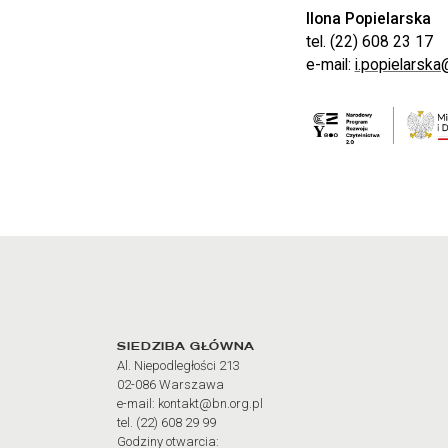
Ilona Popielarska
tel. (22) 608 23 17
e-mail:
i.popielarska
Adres oraz godziny otw
SIEDZIBA GŁÓWNA
Al. Niepodległości 213
02-086 Warszawa
e-mail: kontakt@bn.org.pl
tel. (22) 608 29 99
Godziny otwarcia: