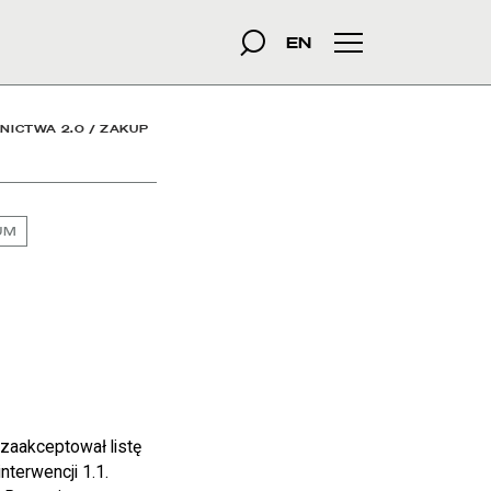
szukana fraza
Szukaj
EN
Menu główne
NICTWA 2.0
/
ZAKUP
UM
 zaakceptował listę
terwencji 1.1.