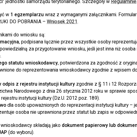
ci” jednostki samorządu terytorialnego. Szczegóły w
Regulaminie
żyć w
1 egzemplarzu
wraz z wymaganymi załącznikami. Formular
 DRUKI DO POBRANIA –
Wniosek 2021
.
ikami do wniosku są:
rmacyjna
, podpisana łącznie przez wszystkie osoby reprezent
owiedzialną za przygotowanie wniosku, jeśli jest inna niż osoba
.
ego statutu wnioskodawcy
, potwierdzona za zgodność z orygi
wnione do reprezentowania wnioskodawcy zgodnie z wpisem do re
 odpis z rejestru instytucji kultury
zgodnie z § 11 i 12 Rozporz
edzictwa Narodowego z dnia 26 stycznia 2012 roku w sprawie sp
 rejestru instytucji kultury (Dz.U. 2012 poz. 189).
two
dla osób upoważnionych do reprezentacji instytucji kultury –
entuje osoba nie uprawniona przez statut lub zapis w odpowiedn
 wnioskodawcy składają jako
dokument papierowy lub dokument
UAP
(do wyboru).