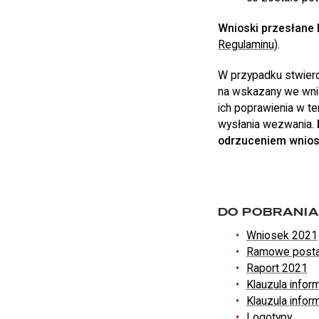
Wnioski przesłane 
Regulaminu
).
W przypadku stwier
na wskazany we wnio
ich poprawienia w t
wysłania wezwania.
odrzuceniem wnio
DO POBRANI
Wniosek 2021
Ramowe posta
Raport 2021
Klauzula info
Klauzula infor
Logotypy