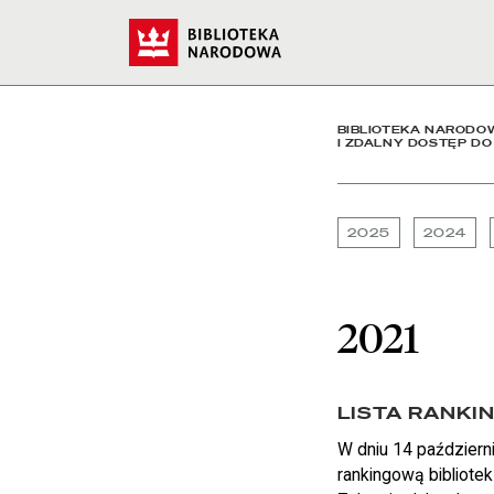
2021 - Biblioteka Narod
Start
BIBLIOTEKA NARODO
I ZDALNY DOSTĘP D
2025
2024
2021
LISTA RANKI
W dniu 14 październi
rankingową bibliotek