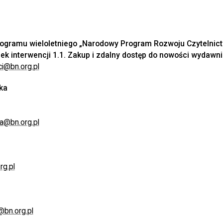
ogramu wieloletniego „Narodowy Program Rozwoju Czytelnictw
ek interwencji 1.1. Zakup i zdalny dostęp do nowości wydawn
i@bn.org.pl
ka
a@bn.org.pl
g.pl
@bn.org.pl