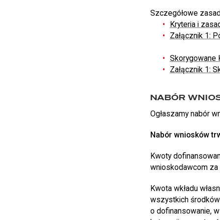
Szczegółowe zasady 
Kryteria i zasa
Załącznik 1: P
Skorygowane Kr
Załącznik 1: S
NABÓR WNIO
Ogłaszamy nabór wni
Nabór wniosków trw
Kwoty dofinansowani
wnioskodawcom za p
Kwota wkładu własn
wszystkich środków 
o dofinansowanie, w