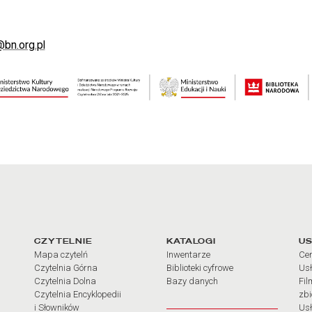
@bn.org.pl
arcia
Linki do najważniejszych dz
CZYTELNIE
KATALOGI
US
Mapa czytelń
Inwentarze
Cen
Czytelnia Górna
Biblioteki cyfrowe
Usł
Czytelnia Dolna
Bazy danych
Fil
Czytelnia Encyklopedii
zb
i Słowników
Usł