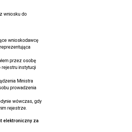
.
z wniosku do
ujące wnioskodawcę
 reprezentująca
nałem przez osobę
jestru instytucji
ądzenia Ministra
osobu prowadzenia
 jedynie wówczas, gdy
im rejestrze.
 elektroniczny
za