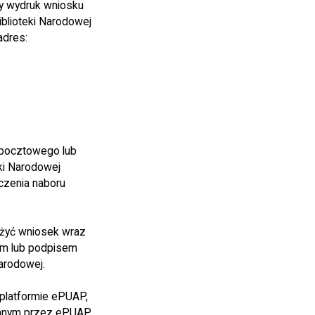
y wydruk wniosku
blioteki Narodowej
adres:
 pocztowego lub
eki Narodowej
ńczenia naboru
łożyć wniosek wraz
ym lub podpisem
arodowej.
platformie ePUAP,
anym przez ePUAP.