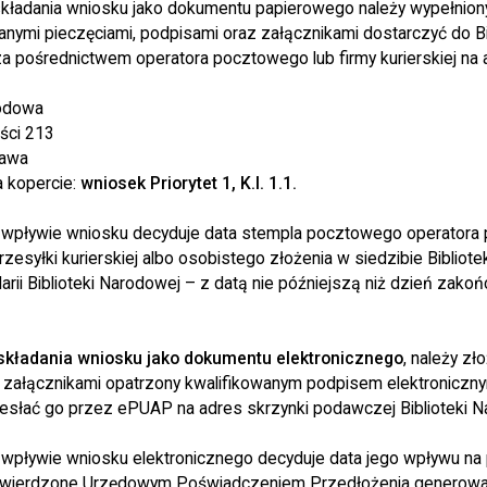
kładania wniosku jako dokumentu papierowego należy wypełnion
ymi pieczęciami, podpisami oraz załącznikami dostarczyć do Bi
za pośrednictwem operatora pocztowego lub firmy kurierskiej na 
rodowa
ości 213
awa
a kopercie:
wniosek Priorytet 1, K.I. 1.1.
wpływie wniosku decyduje data stempla pocztowego operatora
zesyłki kurierskiej albo osobistego złożenia w siedzibie Bibliot
arii Biblioteki Narodowej – z datą nie późniejszą niż dzień zako
kładania wniosku jako dokumentu elektronicznego
, należy z
załącznikami opatrzony kwalifikowanym podpisem elektroniczn
esłać go przez ePUAP na adres skrzynki podawczej Biblioteki N
wpływie wniosku elektronicznego decyduje data jego wpływu na 
otwierdzone Urzędowym Poświadczeniem Przedłożenia generow