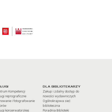
iałów
ŁUGI
DLA BIBLIOTEKARZY
trum Kompetencji
Zakup i zdalny dostęp do
ugi reprograficzne
nowości wydawniczych
mowanie i fotografowanie
Ogólnokrajowa sieć
iorów
biblioteczna
ugi konserwatorskiej
Poradnia Biblioteki