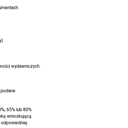
umentach:
y)
owości wydawniczych.
y podane
0%, 65% lub 80%
tekę wnioskującą
 odpowiedniej