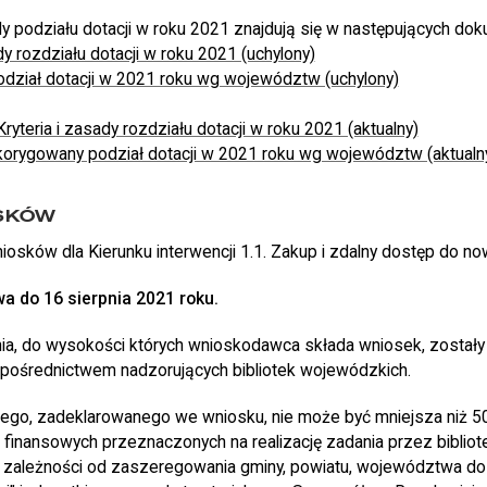
podziału dotacji w roku 2021 znajdują się w następujących dok
dy rozdziału dotacji w roku 2021 (uchylony)
odział dotacji w 2021 roku wg województw (uchylony)
yteria i zasady rozdziału dotacji w roku 2021 (aktualny)
korygowany podział dotacji w 2021 roku wg województw (aktualn
SKÓW
osków dla Kierunku interwencji 1.1. Zakup i zdalny dostęp do n
a do 16 sierpnia 2021 roku.
a, do wysokości których wnioskodawca składa wniosek, został
ośrednictwem nadzorujących bibliotek wojewódzkich.
ego, zadeklarowanego we wniosku, nie może być mniejsza niż 5
finansowych przeznaczonych na realizację zadania przez biblio
 zależności od zaszeregowania gminy, powiatu, województwa do