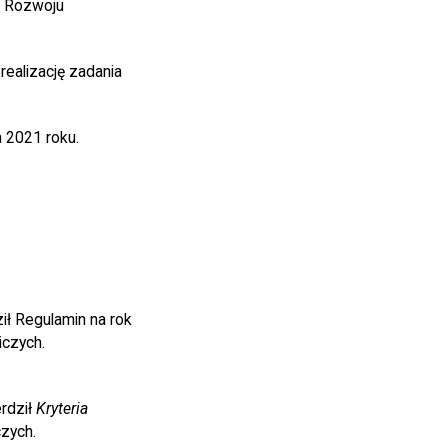
u Rozwoju
realizację zadania
 2021 roku.
ił Regulamin na rok
iczych.
erdził
Kryteria
zych.