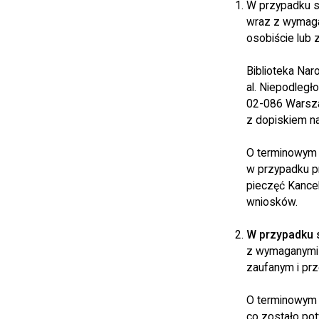
W przypadku s
wraz z wymagan
osobiście lub 
Biblioteka Na
al. Niepodległ
02-086 Warsz
z dopiskiem n
O terminowym 
w przypadku pr
pieczęć Kancel
wniosków.
W przypadku s
z wymaganymi 
zaufanym i prz
O terminowym 
co zostało p