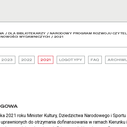
owa
WA
/
DLA BIBLIOTEKARZY
/
NARODOWY PROGRAM ROZWOJU CZYTEL
O NOWOŚCI WYDAWNICZYCH
/
2021
2023
2022
2021
LOGOTYPY
FAQ
ARCHIW
NGOWA
ka 2021 roku Minister Kultury, Dziedzictwa Narodowego i Sportu
 uprawnionych do otrzymania dofinansowania w ramach Kierunku in