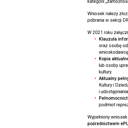
kategorii „zamożnoś
Wniosek należy zło
pobrania w sekcji
W 2021 roku załączn
Klauzula info
oraz osobę odp
wnioskodawcę
Kopia aktualn
lub osoby upra
kultury.
Aktualny pełny
Kultury i Dzi
i udostępniania
Pełnomocnic
podmiot reprez
Wypełniony wniosek
pośrednictwem eP