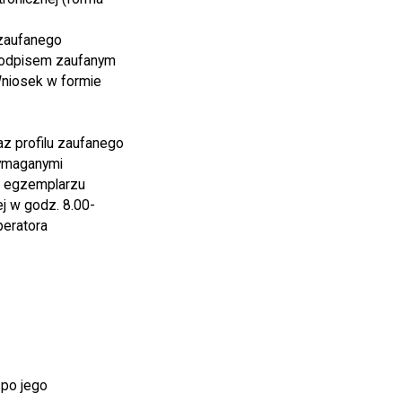
 zaufanego
 podpisem zaufanym
Wniosek w formie
z profilu zaufanego
wymaganymi
m egzemplarzu
ej w godz. 8.00-
peratora
 po jego