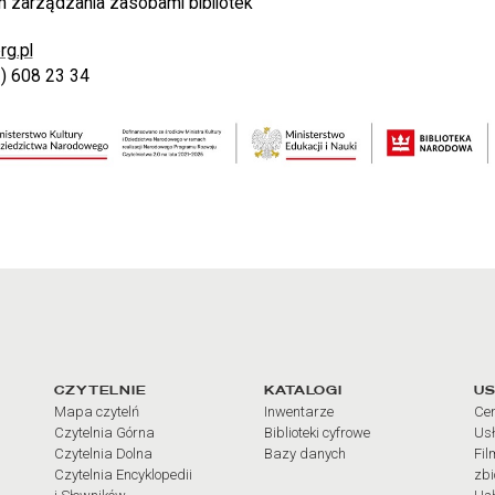
 zarządzania zasobami bibliotek
g.pl
2) 608 23 34
arcia
Linki do najważniejszych dz
CZYTELNIE
KATALOGI
US
Mapa czytelń
Inwentarze
Cen
Czytelnia Górna
Biblioteki cyfrowe
Usł
Czytelnia Dolna
Bazy danych
Fil
Czytelnia Encyklopedii
zb