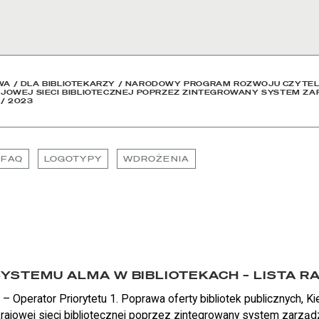
owa
WA
/
DLA BIBLIOTEKARZY
/
NARODOWY PROGRAM ROZWOJU CZYTEL
OWEJ SIECI BIBLIOTECZNEJ POPRZEZ ZINTEGROWANY SYSTEM ZA
/
2023
FAQ
LOGOTYPY
WDROŻENIA
YSTEMU ALMA W BIBLIOTEKACH – LISTA 
– Operator Priorytetu 1. Poprawa oferty bibliotek publicznych, Ki
rajowej sieci bibliotecznej poprzez zintegrowany system zarzą