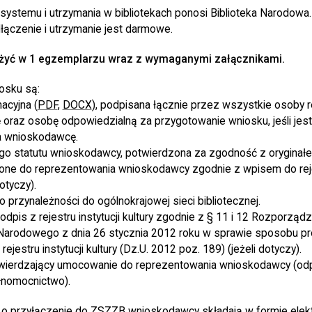
ystemu i utrzymania w bibliotekach ponosi Biblioteka Narodowa. 
łączenie i utrzymanie jest darmowe.
ożyć w 1 egzemplarzu wraz z wymaganymi załącznikami.
osku są:
acyjna (
PDF
,
DOCX
), podpisana łącznie przez wszystkie osoby 
raz osobę odpowiedzialną za przygotowanie wniosku, jeśli jest
a wnioskodawcę.
ego statutu wnioskodawcy, potwierdzona za zgodność z oryginał
one do reprezentowania wnioskodawcy zgodnie z wpisem do rejes
dotyczy).
o przynależności do ogólnokrajowej sieci bibliotecznej.
odpis z rejestru instytucji kultury zgodnie z § 11 i 12 Rozporządz
 Narodowego z dnia 26 stycznia 2012 roku w sprawie sposobu p
 rejestru instytucji kultury (Dz.U. 2012 poz. 189) (jeżeli dotyczy).
ierdzający umocowanie do reprezentowania wnioskodawcy (odp
ełnomocnictwo).
o przyłączenie do ZSZZB wnioskodawcy składają w formie elekt