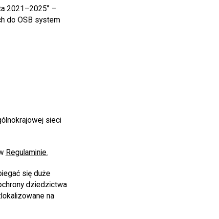
ata 2021–2025” –
nych do OSB system
ólnokrajowej sieci
 w
Regulaminie.
iegać się duże
 ochrony dziedzictwa
zlokalizowane na