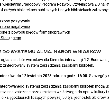
ie wieloletnim „Narodowy Program Rozwoju Czytelnictwa 2.0 na l
4 dużych bibliotekach publicznych i innych bibliotekach zaliczo
trzone pozytywnie
trzone negatywnie
cone z powodu błędów formalnoprawnych
 Sterującego
E DO SYSTEMU ALMA. NABÓR WNIOSKÓW
 ogłasza nabór wniosków dla Kierunku interwencji 1.2. Budowa og
ez zintegrowany system zarządzania zasobami bibliotek.
niosków: do 12 kwietnia 2023 roku do godz. 16.00.
Szczegóły
integrowanego systemu zarządzania zasobami bibliotek mogą ub
 oraz inne zaliczone przez ministra właściwego do spraw kultury i
 księgozbiorach liczących powyżej 50 tys. jednostek zbiorów, 