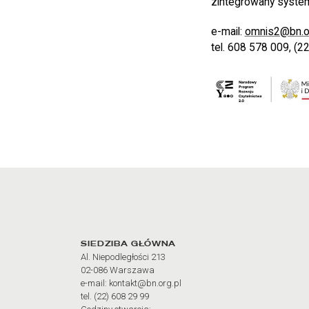
zintegrowany system
e-mail:
omnis2@bn.or
tel. 608 578 009, (2
Adres oraz godziny otw
SIEDZIBA GŁÓWNA
Al. Niepodległości 213
02-086 Warszawa
e-mail: kontakt@bn.org.pl
tel. (22) 608 29 99