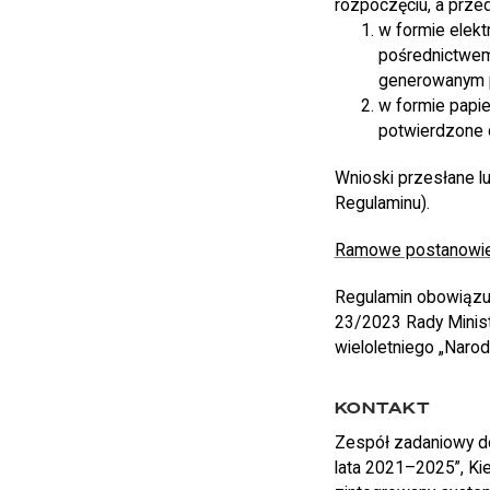
rozpoczęciu, a prze
w formie elekt
pośrednictwem
generowanym 
w formie papie
potwierdzone d
Wnioski przesłane lu
Regulaminu).
Ramowe postanowi
Regulamin obowiązuj
23/2023 Rady Minist
wieloletniego „Naro
KONTAKT
Zespół zadaniowy do
lata 2021–2025”, Kie