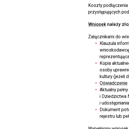
Koszty podłączenia s
przystępujących pod
Wniosek
należy zł
Załącznikami do wni
Klauzula inform
wnioskodawcę o
reprezentując
Kopia aktualn
osoby uprawni
kultury (jeżeli 
Oświadczenie
Aktualny pełny 
i Dziedzictwa
i udostępniania
Dokument potw
rejestru lub p
Wypełniony wniosek 