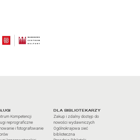
iałów
ŁUGI
DLA BIBLIOTEKARZY
trum Kompetencji
Zakup i zdalny dostęp do
ugi reprograficzne
nowości wydawniczych
mowanie i fotografowanie
Ogólnokrajowa sieć
iorów
biblioteczna