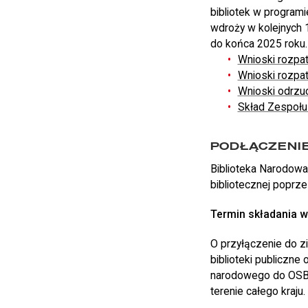
bibliotek w program
wdroży w kolejnych 1
do końca 2025 roku.
Wnioski rozpa
Wnioski rozpa
Wnioski odrzu
Skład Zespołu
PODŁĄCZENI
Biblioteka Narodowa
bibliotecznej poprz
Termin składania w
O przyłączenie do z
biblioteki publiczne
narodowego do OSB o
terenie całego kraju.