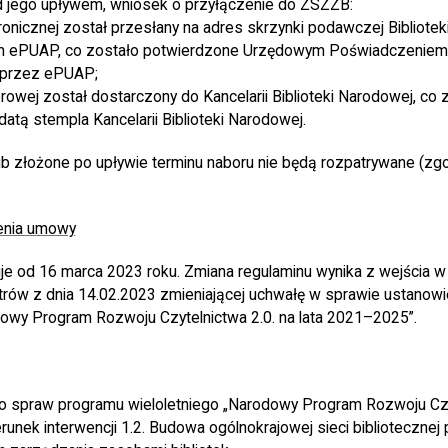
d jego upływem, wniosek o przyłączenie do ZSZZB:
ronicznej został przesłany na adres skrzynki podawczej Bibliote
 ePUAP, co zostało potwierdzone Urzędowym Poświadczeniem
przez ePUAP;
rowej został dostarczony do Kancelarii Biblioteki Narodowej, co 
atą stempla Kancelarii Biblioteki Narodowej.
b złożone po upływie terminu naboru nie będą rozpatrywane (zgod
enia umowy
e od 16 marca 2023 roku. Zmiana regulaminu wynika z wejścia w
rów z dnia 14.02.2023 zmieniającej uchwałę w sprawie ustanowi
dowy Program Rozwoju Czytelnictwa 2.0. na lata 2021–2025”.
 spraw programu wieloletniego „Narodowy Program Rozwoju Czyt
runek interwencji 1.2. Budowa ogólnokrajowej sieci bibliotecznej