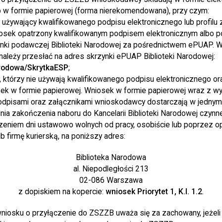
 w formie papierowej (forma nierekomendowana), przy czym:
używający kwalifikowanego podpisu elektronicznego lub profilu
iosek opatrzony kwalifikowanym podpisem elektronicznym albo
ynki podawczej Biblioteki Narodowej za pośrednictwem ePUAP. 
 należy przesłać na adres skrzynki ePUAP Biblioteki Narodowej:
arodowa/SkrytkaESP
;
którzy nie używają kwalifikowanego podpisu elektronicznego ora
sek w formie papierowej. Wniosek w formie papierowej wraz z 
podpisami oraz załącznikami wnioskodawcy dostarczają w jedny
dnia zakończenia naboru do Kancelarii Biblioteki Narodowej czynn
zeniem dni ustawowo wolnych od pracy, osobiście lub poprzez o
 firmę kurierską, na poniższy adres:
Biblioteka Narodowa
al. Niepodległości 213
02-086 Warszawa
z dopiskiem na kopercie:
wniosek Priorytet 1, K.I. 1.2
.
wniosku o przyłączenie do ZSZZB uważa się za zachowany, jeżeli