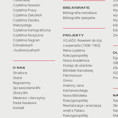
i Słowników
Usł
Czytelnia Nowości
och
BIBLIOGRAFIE
Czytelnia Prasy
Wy
Bibliografia narodowa
Czytelnia Załuskich
wy
Bibliografie specjalne
Czytelnia Zasobu
Wy
Wieczystego
bib
Czytelnia Kartograficzna
Ed
Czytelnia Muzyczna
PROJEKTY
Zw
Czytelnia Nagrań
VOJAĜO. Rowerem do Azji
Dźwiękowych
z esperanto (1928–1932)
i Audiowizualnych
Pełna czytelnia
D
Rzeczypospolitej
Eg
Nowa Academica
IS
Dostęp do skarbów
O NAS
IS
Biblioteki Narodowej
Struktura
IS
Patrimonium
Statut
Pr
Omnis
Regulaminy
Imieniny Jana
Sprawozdanie BN
Kochanowskiego
Zbiory BN
N
Nowa Biblioteka
Mecenasi i darczyńcy
Rzeczypospolitej
Na
Rada Naukowa
Rewitalizacja i aranżacja
Sk
Kontakt
wnętrz Pałacu
Nag
Rzeczypospolitej
Ma