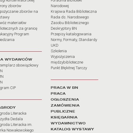
ugi konserwatorskiej
Poradnia Biblioteki
rony zbiorów
Narodowej
pożyczanie zbiorów na
Krajowa Rada Biblioteczna
stawy
Rada ds. Narodowego
wóz materiałów
Zasobu Bibliotecznego
liotecznych za granicę
Deskryptory BN
ukacyjny Program
Przepisy katalogowania
iedzania
Normy, Formaty, Standardy
UKD
Szkolenia
Wypożyczenia
LA WYDAWCÓW
międzybiblioteczne
zemplarz obowiązkowy
Punkt Błękitnej Tarczy
BN
MN
SN
PRACA W BN
ogram CIP
PRACA
OGŁOSZENIA
ZAMÓWIENIA
AGRODY
PUBLICZNE
groda Literacka
KSIĘGARNIA
rzydła Dedala
WYDAWNICTWO
roda Literacka im.
KATALOG WYSTAWY
rka Nowakowskiego