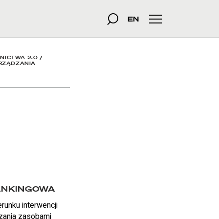
szukana fraza
Szukaj
EN
Menu główne
NICTWA 2.0
/
RZĄDZANIA
RANKINGOWA
erunku interwencji
dzania zasobami