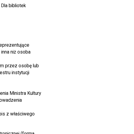
Dla bibliotek
reprezentujące
 inna niż osoba
em przez osobę lub
tru instytucji
enia Ministra Kultury
rowadzenia
is z właściwego
ronicznej (forma