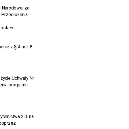
ki Narodowej za
 Przedłożenia
zostało
nie z § 4 ust. 8
 życie Uchwały Nr
enia programu
elnictwa 2.0. na
 poprzez