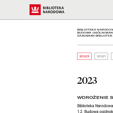
2023 - Biblioteka Narod
Start
BIBLIOTEKA NARODO
BUDOWA OGÓLNOKRAJ
ZASOBAMI BIBLIOTEK
2023
2021
2023
WDROŻENIE S
Biblioteka Narodowa 
1.2. Budowa ogólnok