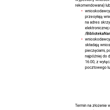
rekomendowana) lub
wnioskodawcy 
przesyłają wn
na adres skrz
elektronicznej
/BibliotekaN
wnioskodawcy, 
składają wnio
pieczęciami, 
najpóźniej do 
16.00, z wyłąc
pocztowego lub
Termin na złożenie 