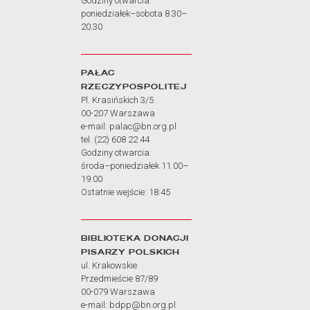
Godziny otwarcia:
poniedziałek–sobota 8.30–
20.30
PAŁAC
RZECZYPOSPOLITEJ
Pl. Krasińskich 3/5
00-207 Warszawa
e-mail: palac@bn.org.pl
tel. (22) 608 22 44
Godziny otwarcia:
środa–poniedziałek 11.00–
19.00
Ostatnie wejście: 18:45
BIBLIOTEKA DONACJI
PISARZY POLSKICH
ul. Krakowskie
Przedmieście 87/89
00-079 Warszawa
e-mail: bdpp@bn.org.pl