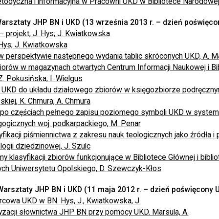
todyczna i informacyjna w Pracowni UKD w Bibliotece Narodowej
arsztaty JHP BN i UKD (13 września 2013 r. – dzień poświęco
 projekt, J. Hys; J. Kwiatkowska
 Hys; J. Kwiatkowska
w perspektywie następnego wydania tablic skróconych UKD, A. M
iorów w magazynach otwartych Centrum Informacji Naukowej i Bib
Z. Pokusińska; I. Wielgus
 UKD do układu działowego zbiorów w księgozbiorze podręcznym
ąskiej, K. Chmura, A. Chmura
po częściach pełnego zapisu poziomego symboli UKD w systemie
gogicznych woj. podkarpackiego, M. Penar
fikacji piśmiennictwa z zakresu nauk teologicznych jako źródła i
ogii dziedzinowej, J. Szulc
y klasyfikacji zbiorów funkcjonujące w Bibliotece Głównej i bibli
nych Uniwersytetu Opolskiego, D. Szewczyk-Kłos
Warsztaty JHP BN i UKD (11 maja 2012 r. – dzień poświęcony 
rcowa UKD w BN. Hys, J., Kwiatkowska, J.
yzacji słownictwa JHP BN przy pomocy UKD. Marsula, A.