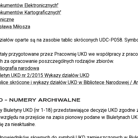
Dokumentów Elektronicznych”
Dokumentów Kartograficznych”
aniczne
sława Miłosza
ziałów oparte są na zasobie tablic skróconych UDC-P058. Symb
.
tały przygotowane przez Pracownię UKD we współpracy z prac
ch za opracowanie poszczególnych rodzajów zbiorów.
liografia narodowa
uletyn UKD nr 2/2015 Wykazy działów UKD
blice skrócone i wykazy działów UKD w Bibliotece Narodowej / A
D – NUMERY ARCHIWALNE
y Biuletyny UKD (nr 1-18) przedstawiające decyzje UKD zgodne
zględu na przejście na zapis pionowy podane w Biuletynach UKD
ę za nieaktualne.
odpowiedników słownych do symboli UKD zamieszczonych w Biule