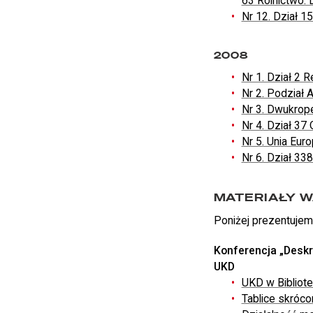
63 Rolnictwo. 
Nr 12. Dział 1
2008
Nr 1. Dział 2 Re
Nr 2. Podział 
Nr 3. Dwukrope
Nr 4. Dział 37
Nr 5. Unia Eur
Nr 6. Dział 33
MATERIAŁY 
Poniżej prezentujemy
Konferencja „Deskry
UKD
UKD w Bibliot
Tablice skróco