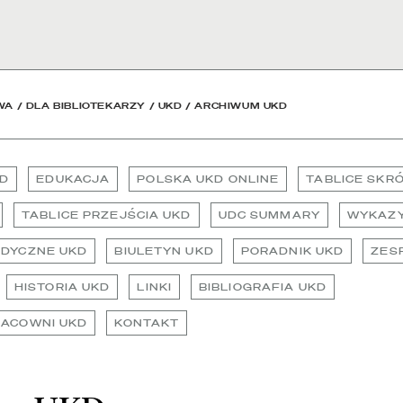
eka Narodowa
WA
/
DLA BIBLIOTEKARZY
/
UKD
/
ARCHIWUM UKD
KD
EDUKACJA
POLSKA UKD ONLINE
TABLICE SKR
TABLICE PRZEJŚCIA UKD
UDC SUMMARY
WYKAZY
ODYCZNE UKD
BIULETYN UKD
PORADNIK UKD
ZES
HISTORIA UKD
LINKI
BIBLIOGRAFIA UKD
RACOWNI UKD
KONTAKT