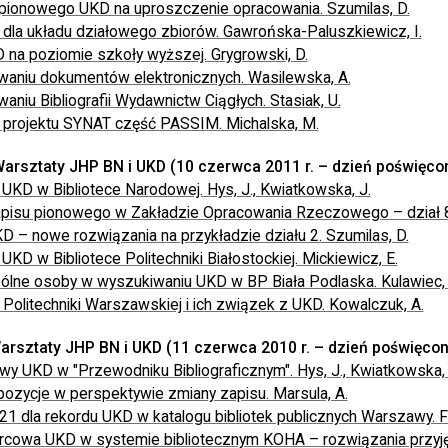
pionowego UKD na uproszczenie opracowania. Szumilas, D.
dla układu działowego zbiorów. Gawrońska-Paluszkiewicz, I.
na poziomie szkoły wyższej. Grygrowski, D.
aniu dokumentów elektronicznych. Wasilewska, A.
niu Bibliografii Wydawnictw Ciągłych. Stasiak, U.
projektu SYNAT część PASSIM. Michalska, M.
 Warsztaty JHP BN i UKD (10 czerwca 2011 r. – dzień poświęco
UKD w Bibliotece Narodowej. Hys, J., Kwiatkowska, J.
pisu pionowego w Zakładzie Opracowania Rzeczowego – dział 8.
KD – nowe rozwiązania na przykładzie działu 2. Szumilas, D.
UKD w Bibliotece Politechniki Białostockiej. Mickiewicz, E.
ólne osoby w wyszukiwaniu UKD w BP Biała Podlaska. Kulawiec, 
Politechniki Warszawskiej i ich związek z UKD. Kowalczuk, A.
Warsztaty JHP BN i UKD (11 czerwca 2010 r. – dzień poświęco
y UKD w "Przewodniku Bibliograficznym". Hys, J., Kwiatkowska, 
pozycje w perspektywie zmiany zapisu. Marsula, A.
 dla rekordu UKD w katalogu bibliotek publicznych Warszawy. Fl
rcowa UKD w systemie bibliotecznym KOHA – rozwiązania przyję