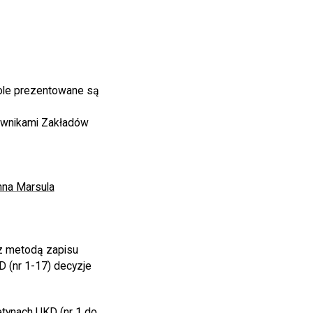
ole prezentowane są
ownikami Zakładów
nna Marsula
 z metodą zapisu
 (nr 1-17) decyzje
tynach UKD (nr 1 do