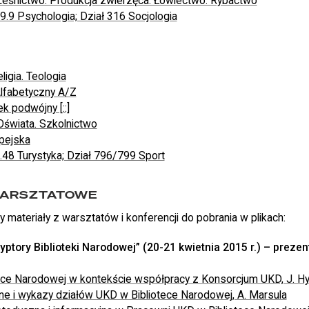
Leśnictwo. Produkcja zwierzęca. Łowiectwo. Rybactwo
59.9 Psychologia; Dział 316 Socjologia
ligia. Teologia
Alfabetyczny A/Z
k podwójny [::]
 Oświata. Szkolnictwo
opejska
8.48 Turystyka; Dział 796/799 Sport
WARSZTATOWE
 materiały z warsztatów i konferencji do pobrania w plikach:
ptory Biblioteki Narodowej” (20-21 kwietnia 2015 r.) – preze
ece Narodowej w kontekście współpracy z Konsorcjum UKD, J. H
ne i wykazy działów UKD w Bibliotece Narodowej, A. Marsula