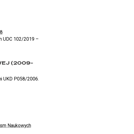
8
58
ch UDC 102/2019 –
WEJ (2009–
mi UKD P058/2006.
opism Naukowych