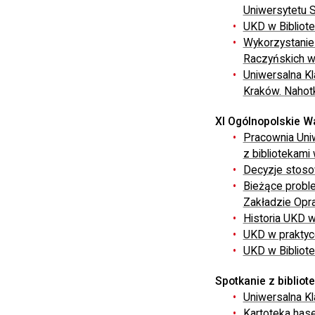
Uniwersytetu 
UKD w Bibliotec
Wykorzystanie k
Raczyńskich w 
Uniwersalna K
Kraków. Nahot
XI Ogólnopolskie W
Pracownia Uniw
z bibliotekami
Decyzje stosow
Bieżące probl
Zakładzie Opr
Historia UKD w 
UKD w praktyce
UKD w Bibliote
Spotkanie z bibliot
Uniwersalna Kl
Kartoteka hase