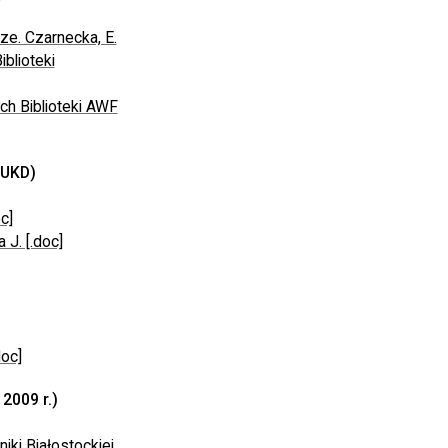
rze. Czarnecka, E.
iblioteki
ch Biblioteki AWF
 UKD)
c]
J. [.doc]
doc]
2009 r.)
ki Białostockiej.