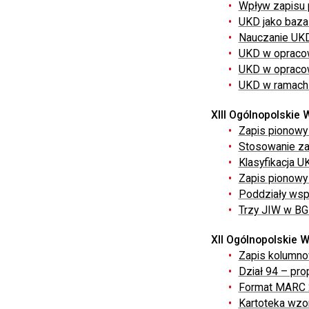
Wpływ zapisu 
UKD jako baza 
Nauczanie UKD 
UKD w opracow
UKD w opracowa
UKD w ramach 
XIII Ogólnopolskie
Zapis pionowy 
Stosowanie za
Klasyfikacja U
Zapis pionowy 
Poddziały wsp
Trzy JIW w BG 
XII Ogólnopolskie 
Zapis kolumnow
Dział 94 – pro
Format MARC 21
Kartoteka wzo