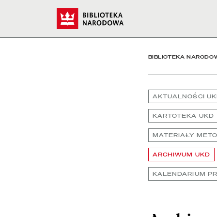
Archiwum UKD - Bibliot
Start
BIBLIOTEKA NARODO
AKTUALNOŚCI U
KARTOTEKA UKD
MATERIAŁY MET
ARCHIWUM UKD
KALENDARIUM P