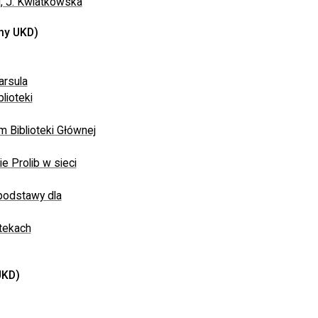
, J. Kwiatkowska
ny UKD)
arsula
lioteki
 Biblioteki Głównej
 Prolib w sieci
 podstawy dla
otekach
UKD)