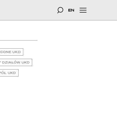
szukana fraza
Szukaj
EN
Menu główne
ÓCONE UKD
 DZIAŁÓW UKD
PÓŁ UKD