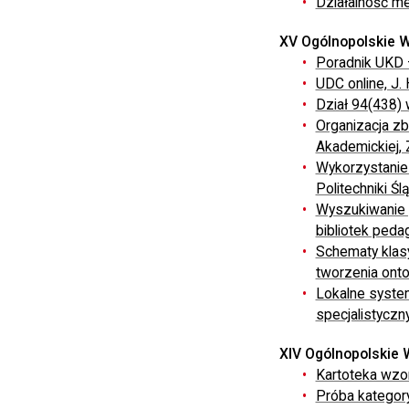
Działalność me
XV Ogólnopolskie W
Poradnik UKD –
UDC online, J.
Dział 94(438) 
Organizacja zb
Akademickiej, 
Wykorzystanie
Politechniki Śl
Wyszukiwanie 
bibliotek peda
Schematy klasy
tworzenia ontol
Lokalne system
specjalistycz
XIV Ogólnopolskie 
Kartoteka wzo
Próba kategor