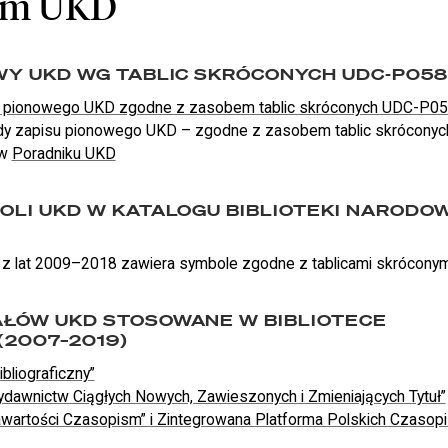
um UKD
WY UKD WG TABLIC SKRÓCONYCH UDC-P05
 pionowego UKD zgodne z zasobem tablic skróconych UDC-P0
dy zapisu pionowego UKD – zgodne z zasobem tablic skrócony
 w
Poradniku UKD
OLI UKD W KATALOGU BIBLIOTEKI NARODO
z lat 2009–2018 zawiera symbole zgodne z tablicami skrócony
ŁÓW UKD STOSOWANE W BIBLIOTECE
2007–2019)
bliograficzny”
Wydawnictw Ciągłych Nowych, Zawieszonych i Zmieniających Tytuł”
 Zawartości Czasopism” i Zintegrowana Platforma Polskich Czas