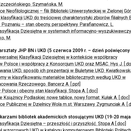
Szczecińskiego. Szymańska, M.
e Neofilologicznej – filii Biblioteki Uniwersyteckiej w Zielonej Gó
lasyfikacji UKD do treściowej charakterystyki zbiorów filialnych B
Poznaniu – stan obecny, perspektywy. Parafianowicz, L.
lasyfikacja Dziesiętna w systemach informacyjno-wyszukiwawczy
ko, M.
arsztaty JHP BN i UKD (5 czerwca 2009 r. – dzień poświęcony
ersalnej Klasyfikacji Dziesiętnej w kontekście współpracy
 w Polsce i współpracy z Konsorcjum UKD oraz MSAC. Hys J. [.do
ania UKD, sposób ich prezentacji w Biuletynie UKD. Kwiatkowska 
emy w klasyfikowaniu materiałów bibliotecznych według UKD w
acowania Rzeczowego. Bancerz A. [.ppt]
Polsce i obecny stan klasyfikacji. Stopa A. [.doc]
 Książnicy Podlaskiej: nowe tablice, nowy format. Kułak A. [.doc]
ce Publicznej w Dzielnicy Wola m.st. Warszawy. Zygmunciak A. [.
ekarzami bibliotek akademickich stosującymi UKD (19-20 maja 
asyfikacja Dziesiętna – przeszłość i przyszłość. Stopa A [.doc]
ł wzorcowych UKD w katalogu komputerowym Biblioteki Politechni