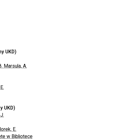
ny UKD)
 Marsula, A.
E.
ny UKD)
J.
orek, E.
te w Bibliotece